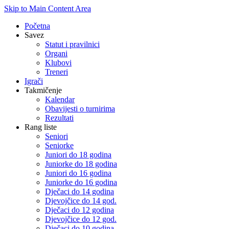
Skip to Main Content Area
Početna
Savez
Statut i pravilnici
Organi
Klubovi
Treneri
Igrači
Takmičenje
Kalendar
Obavijesti o turnirima
Rezultati
Rang liste
Seniori
Seniorke
Juniori do 18 godina
Juniorke do 18 godina
Juniori do 16 godina
Juniorke do 16 godina
Dječaci do 14 godina
Djevojčice do 14 god.
Dječaci do 12 godina
Djevojčice do 12 god.
Dječaci do 10 godina