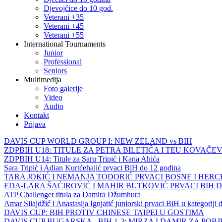
Djevojčice do 10 god.
Veterani +35
Veterani +45
Veterani +55
International Tournaments
Junior
Professional
Seniors
Multimedija
Foto galerije
Video
Audio
Kontakt
Prijava
DAVIS CUP WORLD GROUP I: NEW ZELAND vs BIH
ZDPBIH U18: TITULE ZA PETRA BILETIĆA I TEU KOVAČEV
ZDPBIH U14: Titule za Saru Tripić i Kana Ahića
Sara Tripić i Adian Kurtćehajić prvaci BiH do 12 godina
TARA JOKIĆ I NEMANJA TODORIĆ PRVACI BOSNE I HER
EDA-LARA ŠAĆIROVIĆ I MAHIR BUTKOVIĆ PRVACI BIH 
ATP Challenger titula za Damira Džumhura
Amar Silajdžić i Anastasija Ignjatić juniorski prvaci BiH u kategoriji
DAVIS CUP: BIH PROTIV CHINESE TAIPEI U GOSTIMA
DAVIS CUP BUGARSKA - BIH 1-3: MIRZA I DAMIR ZA POB