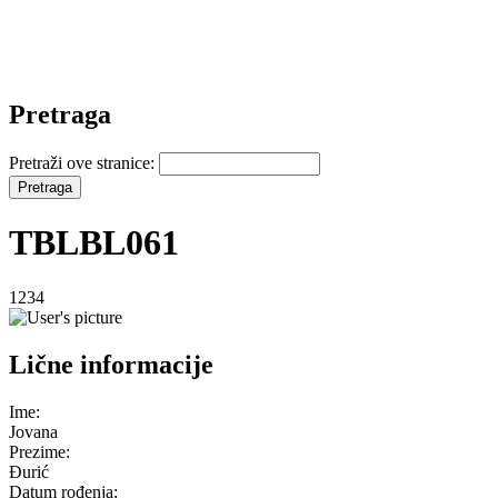
Pretraga
Pretraži ove stranice:
TBLBL061
1234
Lične informacije
Ime:
Jovana
Prezime:
Đurić
Datum rođenja: