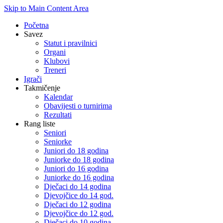
Skip to Main Content Area
Početna
Savez
Statut i pravilnici
Organi
Klubovi
Treneri
Igrači
Takmičenje
Kalendar
Obavijesti o turnirima
Rezultati
Rang liste
Seniori
Seniorke
Juniori do 18 godina
Juniorke do 18 godina
Juniori do 16 godina
Juniorke do 16 godina
Dječaci do 14 godina
Djevojčice do 14 god.
Dječaci do 12 godina
Djevojčice do 12 god.
Dječaci do 10 godina