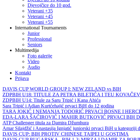
Djevojčice do 10 god.
Veterani +35
Veterani +45
Veterani +55
International Tournaments
Junior
Professional
Seniors
Multimedija
Foto galerije
Video
Audio
Kontakt
Prijava
DAVIS CUP WORLD GROUP I: NEW ZELAND vs BIH
ZDPBIH U18: TITULE ZA PETRA BILETIĆA I TEU KOVAČEV
ZDPBIH U14: Titule za Saru Tripić i Kana Ahića
Sara Tripić i Adian Kurtćehajić prvaci BiH do 12 godina
TARA JOKIĆ I NEMANJA TODORIĆ PRVACI BOSNE I HER
EDA-LARA ŠAĆIROVIĆ I MAHIR BUTKOVIĆ PRVACI BIH 
ATP Challenger titula za Damira Džumhura
Amar Silajdžić i Anastasija Ignjatić juniorski prvaci BiH u kategoriji
DAVIS CUP: BIH PROTIV CHINESE TAIPEI U GOSTIMA
DAVIS CUP BUGARSKA - BIH 1-3: MIRZA I DAMIR ZA POB