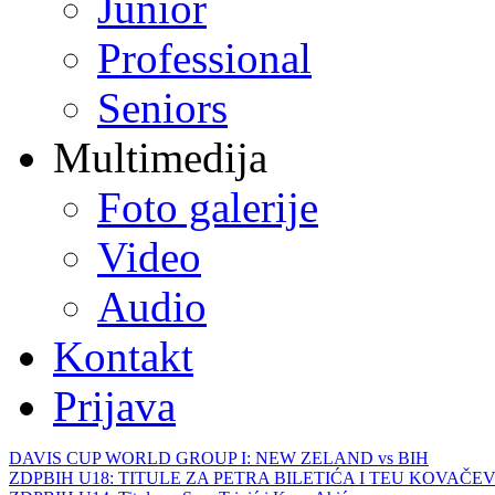
Junior
Professional
Seniors
Multimedija
Foto galerije
Video
Audio
Kontakt
Prijava
DAVIS CUP WORLD GROUP I: NEW ZELAND vs BIH
ZDPBIH U18: TITULE ZA PETRA BILETIĆA I TEU KOVAČEV