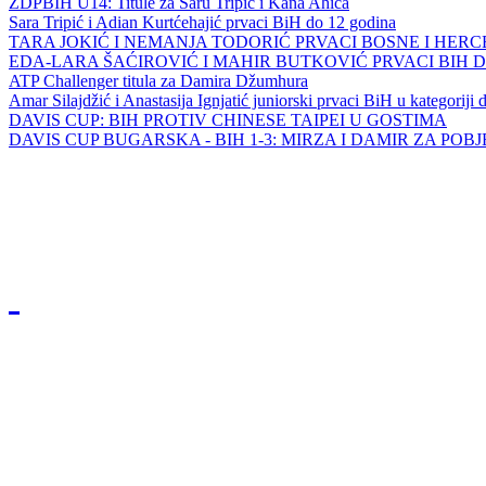
ZDPBIH U14: Titule za Saru Tripić i Kana Ahića
Sara Tripić i Adian Kurtćehajić prvaci BiH do 12 godina
TARA JOKIĆ I NEMANJA TODORIĆ PRVACI BOSNE I HER
EDA-LARA ŠAĆIROVIĆ I MAHIR BUTKOVIĆ PRVACI BIH 
ATP Challenger titula za Damira Džumhura
Amar Silajdžić i Anastasija Ignjatić juniorski prvaci BiH u kategoriji
DAVIS CUP: BIH PROTIV CHINESE TAIPEI U GOSTIMA
DAVIS CUP BUGARSKA - BIH 1-3: MIRZA I DAMIR ZA POB