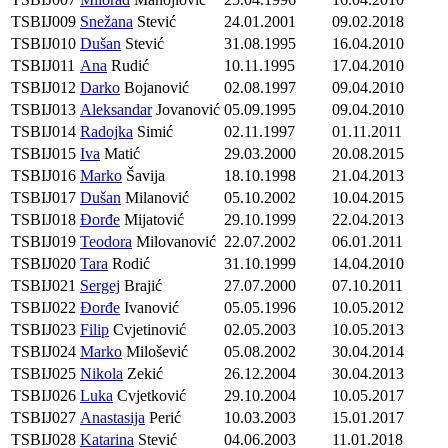
TSBIJ009
Snežana
Stević
24.01.2001
09.02.2018
TSBIJ010
Dušan
Stević
31.08.1995
16.04.2010
TSBIJ011
Ana
Rudić
10.11.1995
17.04.2010
TSBIJ012
Darko
Bojanović
02.08.1997
09.04.2010
TSBIJ013
Aleksandar
Jovanović
05.09.1995
09.04.2010
TSBIJ014
Radojka
Simić
02.11.1997
01.11.2011
TSBIJ015
Iva
Matić
29.03.2000
20.08.2015
TSBIJ016
Marko
Šavija
18.10.1998
21.04.2013
TSBIJ017
Dušan
Milanović
05.10.2002
10.04.2015
TSBIJ018
Đorđe
Mijatović
29.10.1999
22.04.2013
TSBIJ019
Teodora
Milovanović
22.07.2002
06.01.2011
TSBIJ020
Tara
Rodić
31.10.1999
14.04.2010
TSBIJ021
Sergej
Brajić
27.07.2000
07.10.2011
TSBIJ022
Đorđe
Ivanović
05.05.1996
10.05.2012
TSBIJ023
Filip
Cvjetinović
02.05.2003
10.05.2013
TSBIJ024
Marko
Milošević
05.08.2002
30.04.2014
TSBIJ025
Nikola
Zekić
26.12.2004
30.04.2013
TSBIJ026
Luka
Cvjetković
29.10.2004
10.05.2017
TSBIJ027
Anastasija
Perić
10.03.2003
15.01.2017
TSBIJ028
Katarina
Stević
04.06.2003
11.01.2018