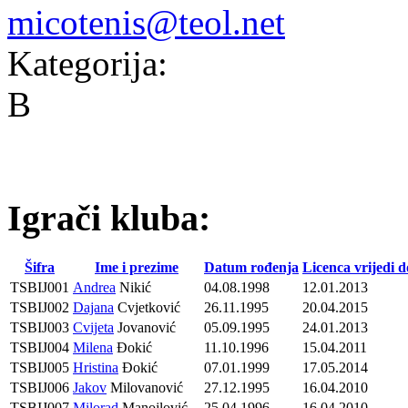
micotenis@teol.net
Kategorija:
B
Igrači kluba:
Šifra
Ime i prezime
Datum rođenja
Licenca vrijedi d
TSBIJ001
Andrea
Nikić
04.08.1998
12.01.2013
TSBIJ002
Dajana
Cvjetković
26.11.1995
20.04.2015
TSBIJ003
Cvijeta
Jovanović
05.09.1995
24.01.2013
TSBIJ004
Milena
Đokić
11.10.1996
15.04.2011
TSBIJ005
Hristina
Đokić
07.01.1999
17.05.2014
TSBIJ006
Jakov
Milovanović
27.12.1995
16.04.2010
TSBIJ007
Milorad
Manojlović
25.04.1996
16.04.2010