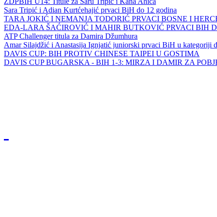
ZDPBIH U14: Titule za Saru Tripić i Kana Ahića
Sara Tripić i Adian Kurtćehajić prvaci BiH do 12 godina
TARA JOKIĆ I NEMANJA TODORIĆ PRVACI BOSNE I HER
EDA-LARA ŠAĆIROVIĆ I MAHIR BUTKOVIĆ PRVACI BIH 
ATP Challenger titula za Damira Džumhura
Amar Silajdžić i Anastasija Ignjatić juniorski prvaci BiH u kategoriji
DAVIS CUP: BIH PROTIV CHINESE TAIPEI U GOSTIMA
DAVIS CUP BUGARSKA - BIH 1-3: MIRZA I DAMIR ZA POB