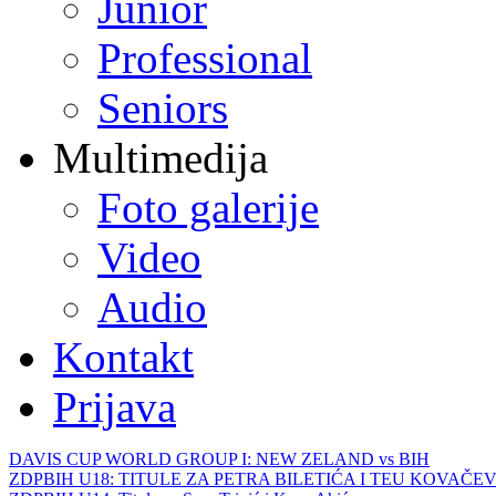
Junior
Professional
Seniors
Multimedija
Foto galerije
Video
Audio
Kontakt
Prijava
DAVIS CUP WORLD GROUP I: NEW ZELAND vs BIH
ZDPBIH U18: TITULE ZA PETRA BILETIĆA I TEU KOVAČEV