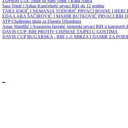
ZDPBIH U14: Titule za Saru Tripić i Kana Ahića
Sara Tripić i Adian Kurtćehajić prvaci BiH do 12 godina
TARA JOKIĆ I NEMANJA TODORIĆ PRVACI BOSNE I HER
EDA-LARA ŠAĆIROVIĆ I MAHIR BUTKOVIĆ PRVACI BIH 
ATP Challenger titula za Damira Džumhura
Amar Silajdžić i Anastasija Ignjatić juniorski prvaci BiH u kategoriji
DAVIS CUP: BIH PROTIV CHINESE TAIPEI U GOSTIMA
DAVIS CUP BUGARSKA - BIH 1-3: MIRZA I DAMIR ZA POB