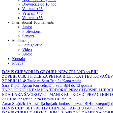
Djevojčice do 10 god.
Veterani +35
Veterani +45
Veterani +55
International Tournaments
Junior
Professional
Seniors
Multimedija
Foto galerije
Video
Audio
Kontakt
Prijava
DAVIS CUP WORLD GROUP I: NEW ZELAND vs BIH
ZDPBIH U18: TITULE ZA PETRA BILETIĆA I TEU KOVAČEV
ZDPBIH U14: Titule za Saru Tripić i Kana Ahića
Sara Tripić i Adian Kurtćehajić prvaci BiH do 12 godina
TARA JOKIĆ I NEMANJA TODORIĆ PRVACI BOSNE I HER
EDA-LARA ŠAĆIROVIĆ I MAHIR BUTKOVIĆ PRVACI BIH 
ATP Challenger titula za Damira Džumhura
Amar Silajdžić i Anastasija Ignjatić juniorski prvaci BiH u kategoriji
DAVIS CUP: BIH PROTIV CHINESE TAIPEI U GOSTIMA
DAVIS CUP BUGARSKA - BIH 1-3: MIRZA I DAMIR ZA POB