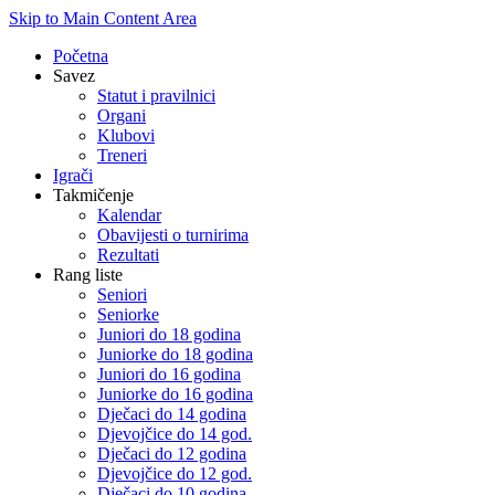
Skip to Main Content Area
Početna
Savez
Statut i pravilnici
Organi
Klubovi
Treneri
Igrači
Takmičenje
Kalendar
Obavijesti o turnirima
Rezultati
Rang liste
Seniori
Seniorke
Juniori do 18 godina
Juniorke do 18 godina
Juniori do 16 godina
Juniorke do 16 godina
Dječaci do 14 godina
Djevojčice do 14 god.
Dječaci do 12 godina
Djevojčice do 12 god.
Dječaci do 10 godina