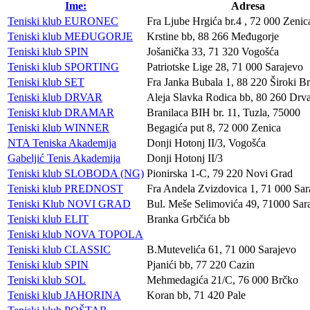
Ime:
Adresa
Teniski klub EURONEC
Fra Ljube Hrgića br.4 , 72 000 Zenic
Teniski klub MEĐUGORJE
Krstine bb, 88 266 Međugorje
Teniski klub SPIN
Jošanička 33, 71 320 Vogošća
Teniski klub SPORTING
Patriotske Lige 28, 71 000 Sarajevo
Teniski klub SET
Fra Janka Bubala 1, 88 220 Široki Br
Teniski klub DRVAR
Aleja Slavka Rodica bb, 80 260 Drv
Teniski klub DRAMAR
Branilaca BIH br. 11, Tuzla, 75000
Teniski klub WINNER
Begagića put 8, 72 000 Zenica
NTA Teniska Akademija
Donji Hotonj II/3, Vogošća
Gabeljić Tenis Akademija
Donji Hotonj II/3
Teniski klub SLOBODA (NG)
Pionirska 1-C, 79 220 Novi Grad
Teniski klub PREDNOST
Fra Andela Zvizdovica 1, 71 000 Sar
Teniski Klub NOVI GRAD
Bul. Meše Selimovića 49, 71000 Sar
Teniski klub ELIT
Branka Grbčića bb
Teniski klub NOVA TOPOLA
Teniski klub CLASSIC
B.Mutevelića 61, 71 000 Sarajevo
Teniski klub SPIN
Pjanići bb, 77 220 Cazin
Teniski klub SOL
Mehmedagića 21/C, 76 000 Brčko
Teniski klub JAHORINA
Koran bb, 71 420 Pale