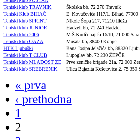
Teniski klub POŠTAR
Teniski klub TRAVNIK
Školska bb, 72 270 Travnik
Teniski Klub BIHAĆ
E. Kovačevića H17/1, Bihać, 77000
Teniski klub SPRINT
Nikole Šopa 217, 71210 Ilidža
Teniski klub JUNIOR
Hadzeli bb, 71 240 Hadzici
Teniski klub 2006
M.Š.Kurtčehajića 16/III, 71 000 Sara
Teniski klub OAZA
Musala bb, 88400 Konjic
HTK Ljubuški
Bana Josipa Jelačića bb, 88320 Ljub
Teniski klub T CLUB
Lupoglav bb, 72 230 ŽEPČE
Teniski klub MLADOST ZE
Prve zeničke brigade 21a, 72 000 Ze
Teniski klub SREBRENIK
Ulica Bajazita Kešetovića 2, 75 350 
« prva
‹ prethodna
1
2