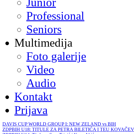
Junior
Professional
Seniors
Multimedija
Foto galerije
Video
Audio
Kontakt
Prijava
DAVIS CUP WORLD GROUP I: NEW ZELAND vs BIH
ZDPBIH U18: TITULE ZA PETRA BILETIĆA I TEU KOVAČEV