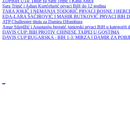
ZDPBIH U14: Titule za Saru Tripić i Kana Ahića
Sara Tripić i Adian Kurtćehajić prvaci BiH do 12 godina
TARA JOKIĆ I NEMANJA TODORIĆ PRVACI BOSNE I HER
EDA-LARA ŠAĆIROVIĆ I MAHIR BUTKOVIĆ PRVACI BIH 
ATP Challenger titula za Damira Džumhura
Amar Silajdžić i Anastasija Ignjatić juniorski prvaci BiH u kategoriji
DAVIS CUP: BIH PROTIV CHINESE TAIPEI U GOSTIMA
DAVIS CUP BUGARSKA - BIH 1-3: MIRZA I DAMIR ZA POB