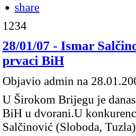
1234
28/01/07 - Ismar Salčin
prvaci BiH
Objavio admin na 28.01.20
U Širokom Brijegu je danas
BiH u dvorani.U konkurencij
Salčinović (Sloboda, Tuzla)