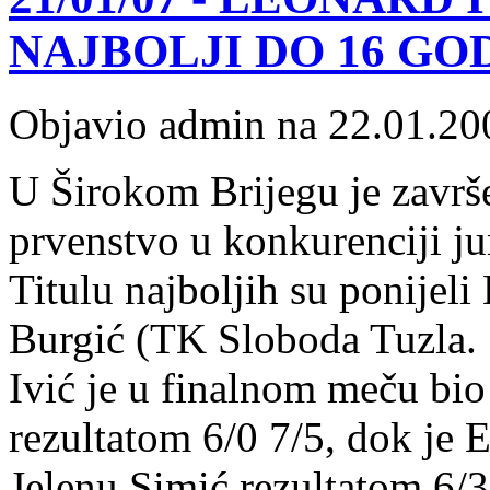
NAJBOLJI DO 16 GO
Objavio admin na 22.01.20
U Širokom Brijegu je zavr
prvenstvo u konkurenciji ju
Titulu najboljih su ponijel
Burgić (TK Sloboda Tuzla.
Ivić je u finalnom meču bi
rezultatom 6/0 7/5, dok je 
Jelenu Simić rezultatom 6/3