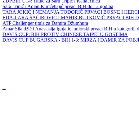
ZDPBIH U14: Titule za Saru Tripić i Kana Ahića
Sara Tripić i Adian Kurtćehajić prvaci BiH do 12 godina
TARA JOKIĆ I NEMANJA TODORIĆ PRVACI BOSNE I HER
EDA-LARA ŠAĆIROVIĆ I MAHIR BUTKOVIĆ PRVACI BIH 
ATP Challenger titula za Damira Džumhura
Amar Silajdžić i Anastasija Ignjatić juniorski prvaci BiH u kategoriji
DAVIS CUP: BIH PROTIV CHINESE TAIPEI U GOSTIMA
DAVIS CUP BUGARSKA - BIH 1-3: MIRZA I DAMIR ZA POB