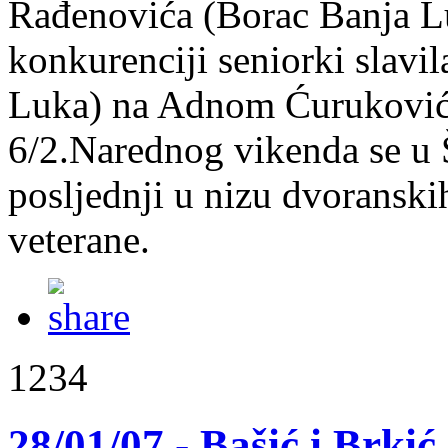
Rađenovića (Borac Banja Lu
konkurenciji seniorki slavi
Luka) na Adnom Ćuruković 
6/2.Narednog vikenda se u 
posljednji u nizu dvoranski
veterane.
1234
28/01/07 - Bašić i Brki