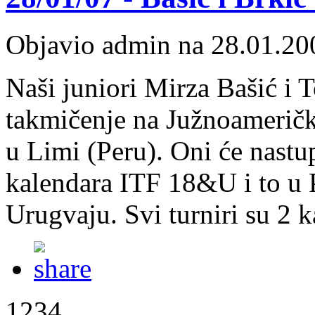
Objavio admin na 28.01.20
Naši juniori Mirza Bašić i 
takmičenje na Južnoameričko
u Limi (Peru). Oni će nastup
kalendara ITF 18&U i to u Pe
Urugvaju. Svi turniri su 2 k
1234