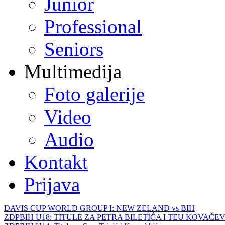
Junior
Professional
Seniors
Multimedija
Foto galerije
Video
Audio
Kontakt
Prijava
DAVIS CUP WORLD GROUP I: NEW ZELAND vs BIH
ZDPBIH U18: TITULE ZA PETRA BILETIĆA I TEU KOVAČEV