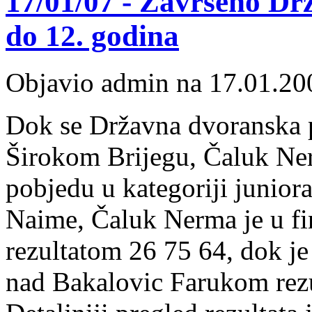
17/01/07 - Završeno Dr
do 12. godina
Objavio admin na 17.01.20
Dok se Državna dvoranska p
Širokom Brijegu, Čaluk Ner
pobjedu u kategoriji juniora
Naime, Čaluk Nerma je u fi
rezultatom 26 75 64, dok j
nad Bakalovic Farukom rez