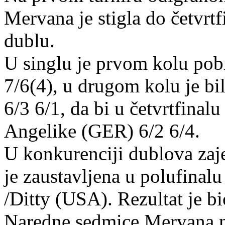
Mervana je stigla do četvrtf
dublu.
U singlu je prvom kolu pobi
7/6(4), u drugom kolu je b
6/3 6/1, da bi u četvrtfina
Angelike (GER) 6/2 6/4.
U konkurenciji dublova zaj
je zaustavljena u polufinal
/Ditty (USA). Rezultat je bi
Naredne sedmice Mervana na