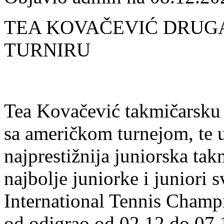
TEA KOVAČEVIĆ DRUGA
TURNIRU
Tea Kovačević takmičarsku 
sa američkom turnejom, te 
najprestižnija juniorska ta
najbolje juniorke i juniori s
International Tennis Cham
od odigrao od 02.12 do 07