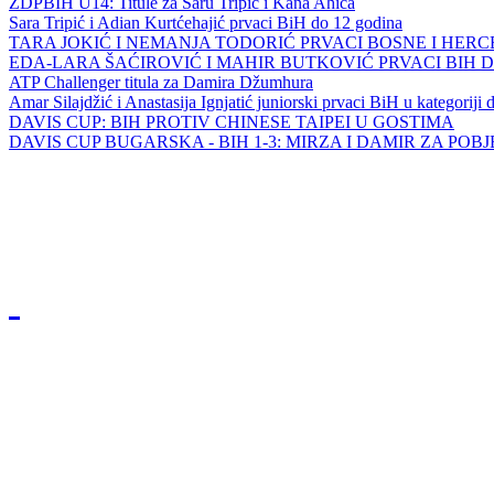
ZDPBIH U14: Titule za Saru Tripić i Kana Ahića
Sara Tripić i Adian Kurtćehajić prvaci BiH do 12 godina
TARA JOKIĆ I NEMANJA TODORIĆ PRVACI BOSNE I HER
EDA-LARA ŠAĆIROVIĆ I MAHIR BUTKOVIĆ PRVACI BIH 
ATP Challenger titula za Damira Džumhura
Amar Silajdžić i Anastasija Ignjatić juniorski prvaci BiH u kategoriji
DAVIS CUP: BIH PROTIV CHINESE TAIPEI U GOSTIMA
DAVIS CUP BUGARSKA - BIH 1-3: MIRZA I DAMIR ZA POB