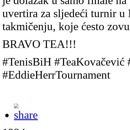
je dolazak u samo finale n
uvertira za sljedeći turnir
takmičenju, koje ćesto zov
BRAVO TEA!!!
#TenisBiH #TeaKovačević
#EddieHerrTournament