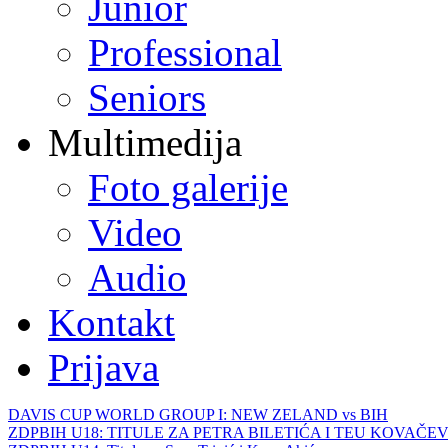
Junior
Professional
Seniors
Multimedija
Foto galerije
Video
Audio
Kontakt
Prijava
DAVIS CUP WORLD GROUP I: NEW ZELAND vs BIH
ZDPBIH U18: TITULE ZA PETRA BILETIĆA I TEU KOVAČEV