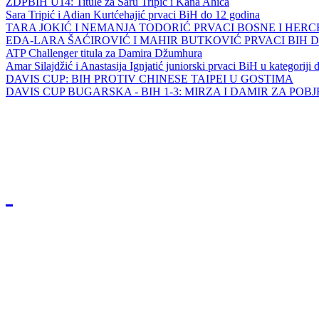
ZDPBIH U14: Titule za Saru Tripić i Kana Ahića
Sara Tripić i Adian Kurtćehajić prvaci BiH do 12 godina
TARA JOKIĆ I NEMANJA TODORIĆ PRVACI BOSNE I HER
EDA-LARA ŠAĆIROVIĆ I MAHIR BUTKOVIĆ PRVACI BIH 
ATP Challenger titula za Damira Džumhura
Amar Silajdžić i Anastasija Ignjatić juniorski prvaci BiH u kategoriji
DAVIS CUP: BIH PROTIV CHINESE TAIPEI U GOSTIMA
DAVIS CUP BUGARSKA - BIH 1-3: MIRZA I DAMIR ZA POB