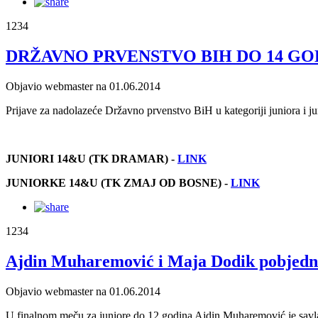
1234
DRŽAVNO PRVENSTVO BIH DO 14 GOD
Objavio webmaster na 01.06.2014
Prijave za nadolazeće Državno prvenstvo BiH u kategoriji juniora i j
JUNIORI 14&U (TK DRAMAR) -
LINK
JUNIORKE 14&U (TK ZMAJ OD BOSNE) -
LINK
1234
Ajdin Muharemović i Maja Dodik pobjedni
Objavio webmaster na 01.06.2014
U finalnom meču za juniore do 12 godina Ajdin Muharemović
je sav