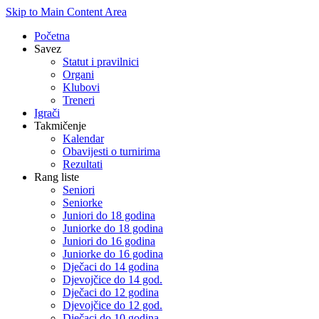
Skip to Main Content Area
Početna
Savez
Statut i pravilnici
Organi
Klubovi
Treneri
Igrači
Takmičenje
Kalendar
Obavijesti o turnirima
Rezultati
Rang liste
Seniori
Seniorke
Juniori do 18 godina
Juniorke do 18 godina
Juniori do 16 godina
Juniorke do 16 godina
Dječaci do 14 godina
Djevojčice do 14 god.
Dječaci do 12 godina
Djevojčice do 12 god.
Dječaci do 10 godina