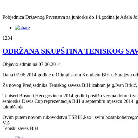
Pobjednica Državnog Prvenstva za juniorke do 14.godina je Adela Joldi
1234
ODRŽANA SKUPŠTINA TENISKOG SA
Objavio admin na 07.06.2014
Dana 07.06.2014.godine u Olimpijskom Komitetu BiH u Sarajevu odr
Za novog Predjsednika Teniskog saveza BiH izabran je g.Ivan Brkić
Teniseri Bosne i Hecegovine u 2014.godini postižu veoma dobre i zapa
seniorska Davis Cup reprezentacija BiH u septembru mjesecu 2014. go
takmičenja.
Ovim putem novom rukovodstvu TSBIH,kao i svim bosankohercegovač
Vaš
Teniski savez BiH