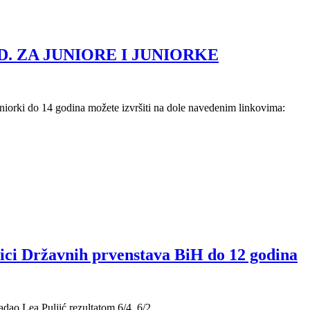
. ZA JUNIORE I JUNIORKE
uniorki do 14 godina možete izvršiti na dole navedenim linkovima:
ci Državnih prvenstava BiH do 12 godina
ladao Lea Puljić rezultatom 6/4, 6/2.