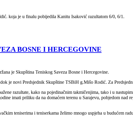
ć. koja je u finalu pobijedila Kanitu Isaković razultatom 6/0, 6/1.
VEZA BOSNE I HERCEGOVINE
žana je Skupština Teniskog Saveza Bosne i Hercegovine.
, dok je novi Predsjednik Skupštine TSBiH g.Mišo Rodić. Za Predsjed
žene razultate, kako na pojedinačnim takmičenjima, tako i u nastupima
dine imati priliku da na domaćem terenu u Sarajevu, pobjedom nad rep
kim teniserima i teniserkama želimo mnogo uspjeha u budućem radu 