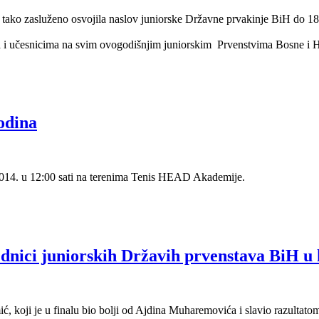
 i tako zasluženo osvojila naslov juniorske Državne prvakinje BiH do 18
a i učesnicima na svim ovogodišnjim juniorskim Prvenstvima Bosne i 
odina
014. u 12:00 sati na terenima Tenis HEAD Akademije.
 juniorskih Državih prvenstava BiH u ka
 koji je u finalu bio bolji od Ajdina Muharemovića i slavio razultatom 