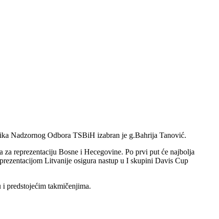
nika Nadzornog Odbora TSBiH izabran je g.Bahrija Tanović.
 za reprezentaciju Bosne i Hecegovine. Po prvi put će najbolja
rezentacijom Litvanije osigura nastup u I skupini Davis Cup
i predstojećim takmičenjima.