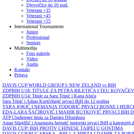
Djevojčice do 10 god.
Veterani +35
Veterani +45
Veterani +55
International Tournaments
Junior
Professional
Seniors
Multimedija
Foto galerije
Video
Audio
Kontakt
Prijava
DAVIS CUP WORLD GROUP I: NEW ZELAND vs BIH
ZDPBIH U18: TITULE ZA PETRA BILETIĆA I TEU KOVAČEV
ZDPBIH U14: Titule za Saru Tripić i Kana Ahića
Sara Tripić i Adian Kurtćehajić prvaci BiH do 12 godina
TARA JOKIĆ I NEMANJA TODORIĆ PRVACI BOSNE I HER
EDA-LARA ŠAĆIROVIĆ I MAHIR BUTKOVIĆ PRVACI BIH 
ATP Challenger titula za Damira Džumhura
Amar Silajdžić i Anastasija Ignjatić juniorski prvaci BiH u kategoriji
DAVIS CUP: BIH PROTIV CHINESE TAIPEI U GOSTIMA
DAVIS CUP BUGARSKA - BIH 1-3: MIRZA I DAMIR ZA POB