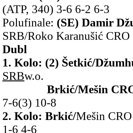
(ATP, 340)
3-6 6-2 6-3
Polufinale:
(SE) Damir D
SRB/Roko Karanušić CRO 3
Dubl
1. Kolo:
(2) Šetkić/Džumh
SRB
w.o.
Brkić
/Mešin CR
7-6(3) 10-8
2. Kolo:
Brkić
/
Mešin CRO 
1-6 4-6