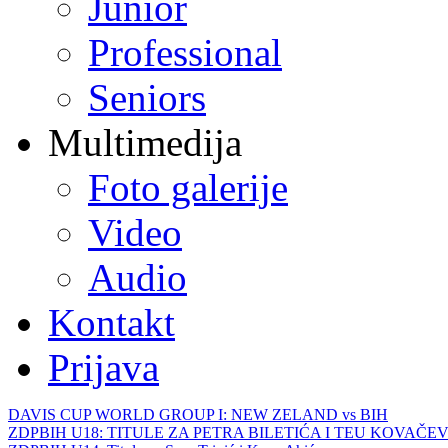
Junior
Professional
Seniors
Multimedija
Foto galerije
Video
Audio
Kontakt
Prijava
DAVIS CUP WORLD GROUP I: NEW ZELAND vs BIH
ZDPBIH U18: TITULE ZA PETRA BILETIĆA I TEU KOVAČEV