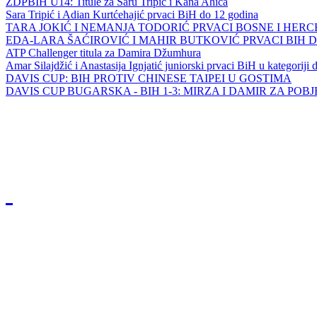
ZDPBIH U14: Titule za Saru Tripić i Kana Ahića
Sara Tripić i Adian Kurtćehajić prvaci BiH do 12 godina
TARA JOKIĆ I NEMANJA TODORIĆ PRVACI BOSNE I HER
EDA-LARA ŠAĆIROVIĆ I MAHIR BUTKOVIĆ PRVACI BIH 
ATP Challenger titula za Damira Džumhura
Amar Silajdžić i Anastasija Ignjatić juniorski prvaci BiH u kategoriji
DAVIS CUP: BIH PROTIV CHINESE TAIPEI U GOSTIMA
DAVIS CUP BUGARSKA - BIH 1-3: MIRZA I DAMIR ZA POB