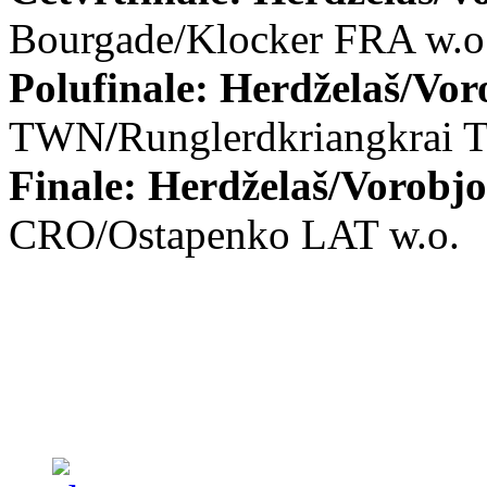
Bourgade/Klocker FRA w.o
Polufinale:
Herdželaš/Vo
TWN
/
Runglerdkriangkrai 
Finale:
Herdželaš/Vorobj
CRO/Ostapenko LAT w.o.