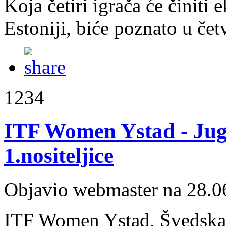
Koja četiri igrača će činiti 
Estoniji, biće poznato u četv
1234
ITF Women Ystad - Jugi
1.nositeljice
Objavio webmaster na 28.0
ITF Women Ystad, Švedska,