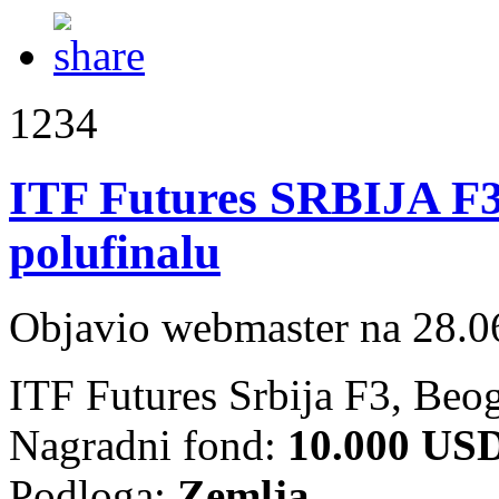
1234
ITF Futures SRBIJA F3
polufinalu
Objavio webmaster na 28.0
ITF Futures Srbija F3, Beo
Nagradni fond:
10.000 US
Podloga:
Zemlja