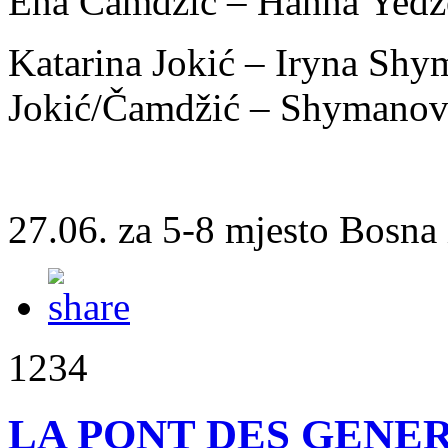
Ena Čamdžić – Hanna Yedze
Katarina Jokić – Iryna Shy
Jokić/Čamdžić – Shymanovi
27.06. za 5-8 mjesto Bosna
1234
LA PONT DES GENERA