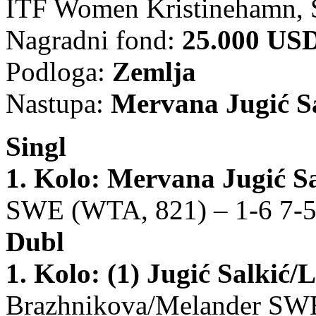
ITF Women Kristinehamn, Š
Nagradni fond:
25.000 US
Podloga:
Zemlja
Nastupa:
Mervana Jugić S
Singl
1. Kolo:
Mervana Jugić S
SWE (WTA, 821) – 1-6 7-5
Dubl
1. Kolo:
(1) Jugić Salkić
Brazhnikova/Melander SWE