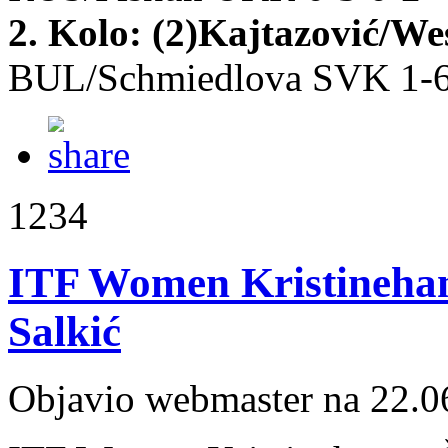
2. Kolo:
(2)Kajtazović/We
BUL/Schmiedlova SVK 1-6
1234
ITF Women Kristinehamn
Salkić
Objavio webmaster na 22.0