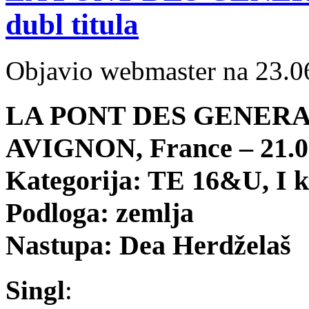
dubl titula
Objavio webmaster na 23.0
LA PONT DES GENER
AVIGNON, France – 21.06
Kategorija: TE 16&U, I k
Podloga: zemlja
Nastupa: Dea Herdželaš
Singl
: