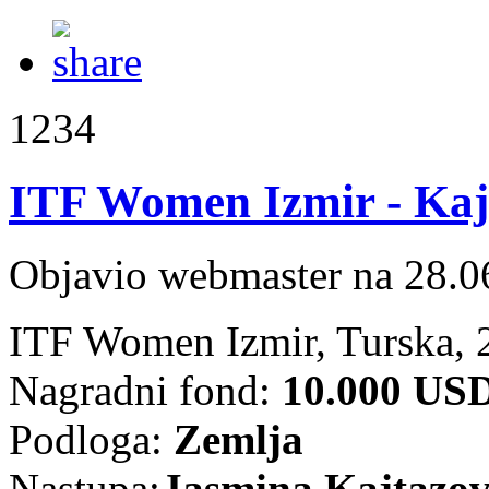
1234
ITF Women Izmir - Kajt
Objavio webmaster na 28.0
ITF Women Izmir, Turska, 
Nagradni fond:
10.000 US
Podloga:
Zemlja
Nastupa:
Jasmina Kajtazov