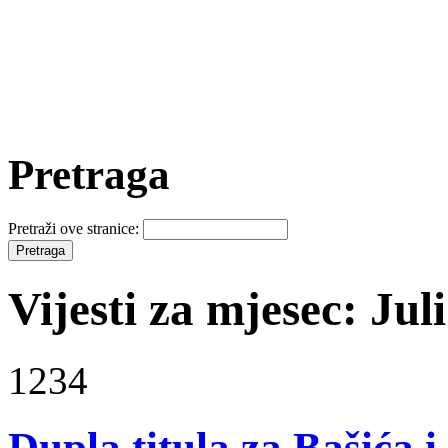
Pretraga
Pretraži ove stranice:
Vijesti za mjesec: Jul
1234
Dupla titula za Bašića i