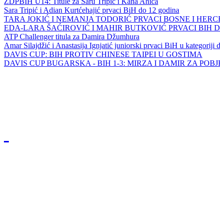
ZDPBIH U14: Titule za Saru Tripić i Kana Ahića
Sara Tripić i Adian Kurtćehajić prvaci BiH do 12 godina
TARA JOKIĆ I NEMANJA TODORIĆ PRVACI BOSNE I HER
EDA-LARA ŠAĆIROVIĆ I MAHIR BUTKOVIĆ PRVACI BIH 
ATP Challenger titula za Damira Džumhura
Amar Silajdžić i Anastasija Ignjatić juniorski prvaci BiH u kategoriji
DAVIS CUP: BIH PROTIV CHINESE TAIPEI U GOSTIMA
DAVIS CUP BUGARSKA - BIH 1-3: MIRZA I DAMIR ZA POB