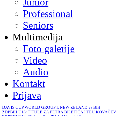
Junior
Professional
Seniors
Multimedija
Foto galerije
Video
Audio
Kontakt
Prijava
DAVIS CUP WORLD GROUP I: NEW ZELAND vs BIH
ZDPBIH U18: TITULE ZA PETRA BILETIĆA I TEU KOVAČEV