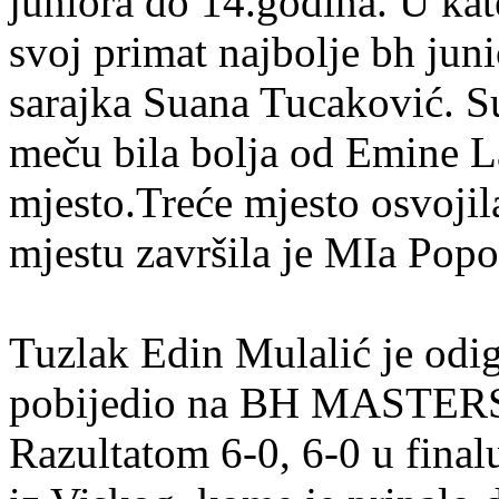
juniora do 14.godina. U kat
svoj primat najbolje bh jun
sarajka Suana Tucaković. S
meču bila bolja od Emine La
mjesto.Treće mjesto osvojil
mjestu završila je MIa Popo
Tuzlak Edin Mulalić je odig
pobijedio na BH MASTERS-u
Razultatom 6-0, 6-0 u fina