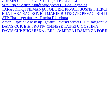
ZDPBIH U14: Titule za Saru Tripić i Kana Ahića
Sara Tripić i Adian Kurtćehajić prvaci BiH do 12 godina
TARA JOKIĆ I NEMANJA TODORIĆ PRVACI BOSNE I HER
EDA-LARA ŠAĆIROVIĆ I MAHIR BUTKOVIĆ PRVACI BIH 
ATP Challenger titula za Damira Džumhura
Amar Silajdžić i Anastasija Ignjatić juniorski prvaci BiH u kategoriji
DAVIS CUP: BIH PROTIV CHINESE TAIPEI U GOSTIMA
DAVIS CUP BUGARSKA - BIH 1-3: MIRZA I DAMIR ZA POB