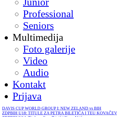
Junior
Professional
Seniors
Multimedija
Foto galerije
Video
Audio
Kontakt
Prijava
DAVIS CUP WORLD GROUP I: NEW ZELAND vs BIH
ZDPBIH U18: TITULE ZA PETRA BILETIĆA I TEU KOVAČEV