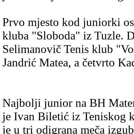
Prvo mjesto kod juniorki os
kluba "Sloboda" iz Tuzle. D
Selimanovič Tenis klub "Vol
Jandrić Matea, a četvrto Ka
Najbolji junior na BH Mater
je Ivan Biletić iz Teniskog 
je u tri odigrana meča izgu