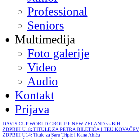
Professional
Seniors
Multimedija
Foto galerije
Video
Audio
Kontakt
Prijava
DAVIS CUP WORLD GROUP I: NEW ZELAND vs BIH
ZDPBIH U18: TITULE ZA PETRA BILETIĆA I TEU KOVAČEV
ZDPBIH U14: Titule za Saru Tripić i Kana Ahića