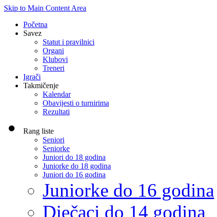
Skip to Main Content Area
Početna
Savez
Statut i pravilnici
Organi
Klubovi
Treneri
Igrači
Takmičenje
Kalendar
Obavijesti o turnirima
Rezultati
Rang liste
Seniori
Seniorke
Juniori do 18 godina
Juniorke do 18 godina
Juniori do 16 godina
Juniorke do 16 godina
Dječaci do 14 godina