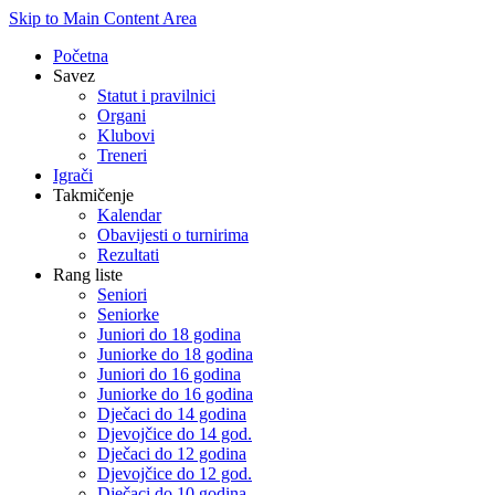
Skip to Main Content Area
Početna
Savez
Statut i pravilnici
Organi
Klubovi
Treneri
Igrači
Takmičenje
Kalendar
Obavijesti o turnirima
Rezultati
Rang liste
Seniori
Seniorke
Juniori do 18 godina
Juniorke do 18 godina
Juniori do 16 godina
Juniorke do 16 godina
Dječaci do 14 godina
Djevojčice do 14 god.
Dječaci do 12 godina
Djevojčice do 12 god.
Dječaci do 10 godina