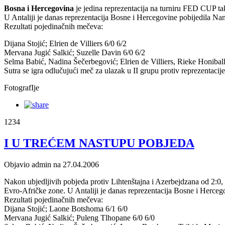
Bosna i Hercegovina
je jedina reprezentacija na turniru FED CUP tak
U Antaliji je danas reprezentacija Bosne i Hercegovine pobijedila Nami
Rezultati pojedinačnih mečeva:
Dijana Stojić; Elrien de Villiers 6/0 6/2
Mervana Jugić Salkić; Suzelle Davin 6/0 6/2
Selma Babić, Nadina Šečerbegović; Elrien de Villiers, Rieke Honiball
Sutra se igra odlučujući meč za ulazak u II grupu protiv reprezentacije
FotografIje
1234
I U TREĆEM NASTUPU POBJEDA
Objavio admin na 27.04.2006
Nakon ubjedljivih pobjeda protiv Lihtenštajna i Azerbejdzana od 2:0
Evro-Afričke zone. U Antaliji je danas reprezentacija Bosne i Herceg
Rezultati pojedinačnih mečeva:
Dijana Stojić; Laone Botshoma 6/1 6/0
Mervana Jugić Salkić; Puleng Tlhopane 6/0 6/0