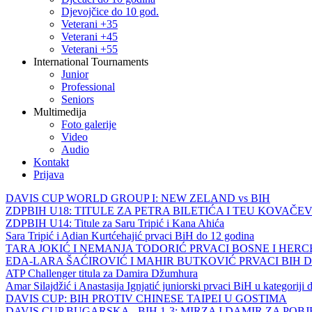
Djevojčice do 10 god.
Veterani +35
Veterani +45
Veterani +55
International Tournaments
Junior
Professional
Seniors
Multimedija
Foto galerije
Video
Audio
Kontakt
Prijava
DAVIS CUP WORLD GROUP I: NEW ZELAND vs BIH
ZDPBIH U18: TITULE ZA PETRA BILETIĆA I TEU KOVAČEV
ZDPBIH U14: Titule za Saru Tripić i Kana Ahića
Sara Tripić i Adian Kurtćehajić prvaci BiH do 12 godina
TARA JOKIĆ I NEMANJA TODORIĆ PRVACI BOSNE I HER
EDA-LARA ŠAĆIROVIĆ I MAHIR BUTKOVIĆ PRVACI BIH 
ATP Challenger titula za Damira Džumhura
Amar Silajdžić i Anastasija Ignjatić juniorski prvaci BiH u kategoriji
DAVIS CUP: BIH PROTIV CHINESE TAIPEI U GOSTIMA
DAVIS CUP BUGARSKA - BIH 1-3: MIRZA I DAMIR ZA POB