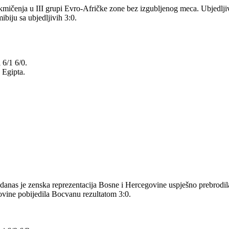
mičenja u III grupi Evro-Afričke zone bez izgubljenog meca. Ubjedljiv 
biju sa ubjedljivih 3:0.
 6/1 6/0.
 Egipta.
, danas je zenska reprezentacija Bosne i Hercegovine uspješno prebrod
ovine pobijedila Bocvanu rezultatom 3:0.