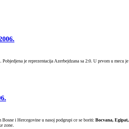
006.
i. Pobjedjena je reprezentacija Azerbejdzana sa 2:0. U prvom u mecu j
6.
im Bosne i Hercegovine u nasoj podgrupi ce se boriti:
Bocvana, Egipat,
ke zone.