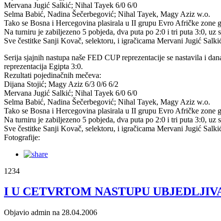
Mervana Jugić Salkić; Nihal Tayek 6/0 6/0
Selma Babić, Nadina Šečerbegović; Nihal Tayek, Magy Aziz w.o.
Tako se Bosna i Hercegovina plasirala u II grupu Evro Afričke zone gdj
Na turniru je zabiljezeno 5 pobjeda, dva puta po 2:0 i tri puta 3:0, uz 
Sve čestitke Sanji Kovač, selektoru, i igračicama Mervani Jugić Salki
Serija sjajnih nastupa naše FED CUP reprezentacije se nastavila i dan
reprezentacija Egipta 3:0.
Rezultati pojedinačnih mečeva:
Dijana Stojić; Magy Aziz 6/3 0/6 6/2
Mervana Jugić Salkić; Nihal Tayek 6/0 6/0
Selma Babić, Nadina Šečerbegović; Nihal Tayek, Magy Aziz w.o.
Tako se Bosna i Hercegovina plasirala u II grupu Evro Afričke zone gdj
Na turniru je zabiljezeno 5 pobjeda, dva puta po 2:0 i tri puta 3:0, uz 
Sve čestitke Sanji Kovač, selektoru, i igračicama Mervani Jugić Salki
Fotografije:
1234
I U CETVRTOM NASTUPU UBJEDLJIV
Objavio admin na 28.04.2006