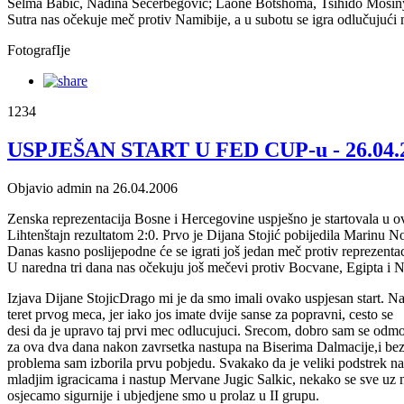
Selma Babić, Nadina Šečerbegović; Laone Botshoma, Tsihido Mosiny
Sutra nas očekuje meč protiv Namibije, a u subotu se igra odlučujući m
FotografIje
1234
USPJEŠAN START U FED CUP-u - 26.04.
Objavio admin na 26.04.2006
Zenska reprezentacija Bosne i Hercegovine uspješno je startovala u 
Lihtenštajn rezultatom 2:0. Prvo je Dijana Stojić pobijedila Marinu N
Danas kasno poslijepodne će se igrati još jedan meč protiv reprezenta
U naredna tri dana nas očekuju još mečevi protiv Bocvane, Egipta i Na
Izjava Dijane StojicDrago mi je da smo imali ovako uspjesan start. Na
teret prvog meca, jer iako jos imate dvije sanse za popravni, cesto se
desi da je upravo taj prvi mec odlucujuci. Srecom, dobro sam se odmo
za ova dva dana nakon zavrsetka nastupa na Biserima Dalmacije,i bez
problema sam izborila prvu pobjedu. Svakako da je veliki podstrek n
mladjim igracicama i nastup Mervane Jugic Salkic, nekako se sve uz 
osjecamo sigurnije i ubjedjene smo u prolaz u II grupu.