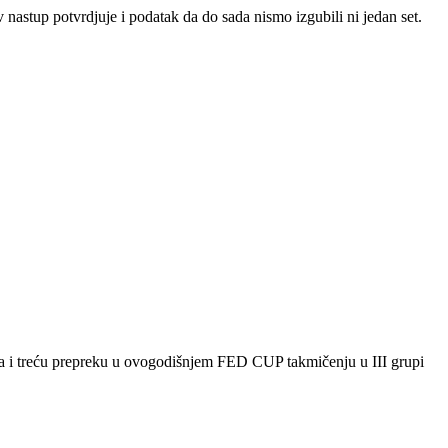
nastup potvrdjuje i podatak da do sada nismo izgubili ni jedan set.
ila i treću prepreku u ovogodišnjem FED CUP takmičenju u III grupi