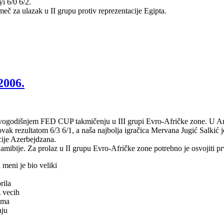
i 6/0 6/2.
eč za ulazak u II grupu protiv reprezentacije Egipta.
2006.
ovogodišnjem FED CUP takmičenju u III grupi Evro-Afričke zone. U Anta
ovak rezultatom 6/3 6/1, a naša najbolja igračica Mervana Jugić Salkić
cije Azerbejdzana.
mibije. Za prolaz u II grupu Evro-Afričke zone potrebno je osvojiti pr
 meni je bio veliki
rila
 vecih
ama
nju