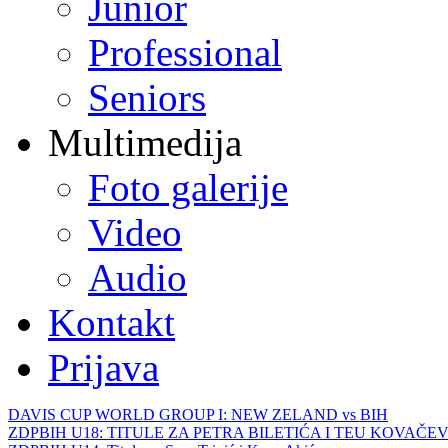
Junior
Professional
Seniors
Multimedija
Foto galerije
Video
Audio
Kontakt
Prijava
DAVIS CUP WORLD GROUP I: NEW ZELAND vs BIH
ZDPBIH U18: TITULE ZA PETRA BILETIĆA I TEU KOVAČEV