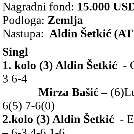
Nagradni fond:
15.000 US
Podloga:
Zemlja
Nastupa:
Aldin Šetkić (ATP
Singl
1. kolo
(3) Aldin Šetkić
- 
3 6-4
Mirza Bašić –
(6)L
6(5) 7-6(0)
2.kolo
(3) Aldin Šetkić
-
E
– 6-3 4-6 1-6