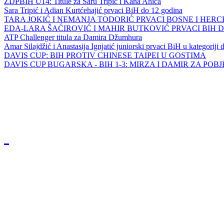
ZDPBIH U14: Titule za Saru Tripić i Kana Ahića
Sara Tripić i Adian Kurtćehajić prvaci BiH do 12 godina
TARA JOKIĆ I NEMANJA TODORIĆ PRVACI BOSNE I HER
EDA-LARA ŠAĆIROVIĆ I MAHIR BUTKOVIĆ PRVACI BIH 
ATP Challenger titula za Damira Džumhura
Amar Silajdžić i Anastasija Ignjatić juniorski prvaci BiH u kategoriji
DAVIS CUP: BIH PROTIV CHINESE TAIPEI U GOSTIMA
DAVIS CUP BUGARSKA - BIH 1-3: MIRZA I DAMIR ZA POB