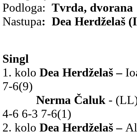
Podloga:
Tvrda, dvorana
Nastupa
:
Dea Herdželaš (I
Singl
1. kolo
Dea Herdželaš
–
Io
7-6(9)
Nerma Čaluk
- (LL
4-6 6-3 7-6(1)
2. kolo
Dea Herdželaš –
Al