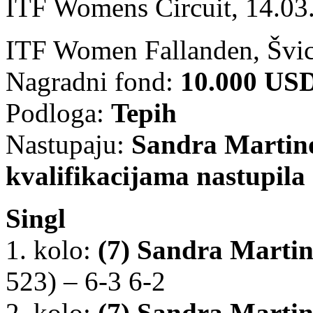
ITF Womens Circuit, 14.03
ITF Women Fallanden, Švic
Nagradni fond:
10.000 US
Podloga:
Tepih
Nastupaju:
Sandra Martino
kvalifikacijama nastupila
Singl
1. kolo:
(7)
Sandra Marti
523) – 6-3 6-2
2. kolo:
(7)
Sandra Marti