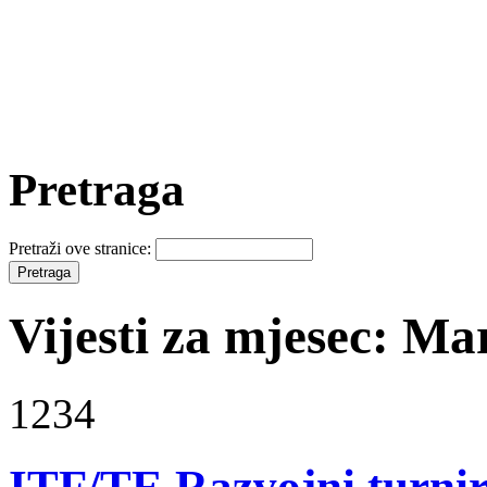
Pretraga
Pretraži ove stranice:
Vijesti za mjesec: Ma
1234
ITF/TE Razvojni turni