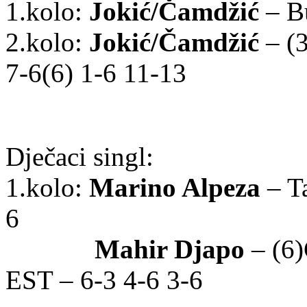
1.kolo:
Jokić/Čamdžić
– Bu
2.kolo:
Jokić/Čamdžić
– (
7-6(6) 1-6 11-13
Dječaci singl:
1.kolo:
Marino Alpeza
– Ta
6
Mahir Djapo
– (6)
EST
– 6-3 4-6 3-6