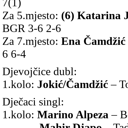
7(1)
Za 5.mjesto:
(6) Katarina 
BGR 3-6 2-6
Za 7.mjesto:
Ena Čamdžić
6 6-4
Djevojčice dubl:
1.kolo:
Jokić/Čamdžić
– T
Dječaci singl:
1.kolo:
Marino Alpeza
– B
Mahir Djapo
– Ta