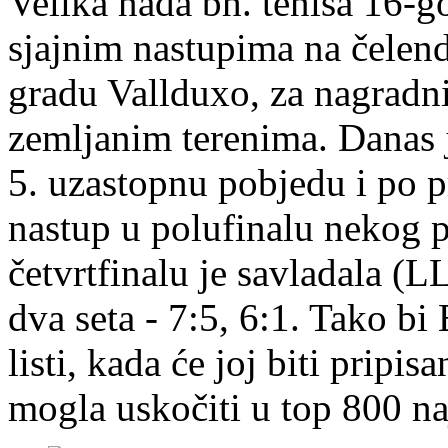
Velika nada bh. tenisa 16-g
sjajnim nastupima na čelendž
gradu Vallduxo, za nagradni
zemljanim terenima. Danas 
5. uzastopnu pobjedu i po pr
nastup u polufinalu nekog p
četvrtfinalu je savladala (
dva seta - 7:5, 6:1. Tako b
listi, kada će joj biti pripis
mogla uskočiti u top 800 naj