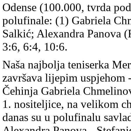
Odense (100.000, tvrda pod
polufinale: (1) Gabriela C
Salkić; Alexandra Panova (
3:6, 6:4, 10:6.
Naša najbolja teniserka Me
završava lijepim uspjehom -
Čehinja Gabriela Chmelinov
1. nositeljice, na velikom 
danas su u polufinalu savla
Alexandra Panova - Stefanie