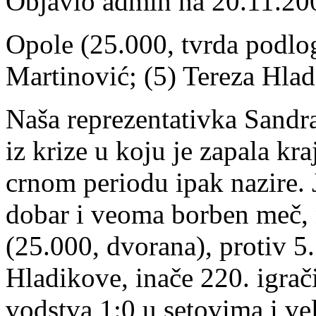
Objavio admin na 20.11.20
Opole (25.000, tvrda podlog
Martinović; (5) Tereza Hlad
Naša reprezentativka Sandra
iz krize u koju je zapala kr
crnom periodu ipak nazire. J
dobar i veoma borben meč, 
(25.000, dvorana), protiv 5.
Hladikove, inače 220. igrač
vodstva 1:0 u setovima i vel