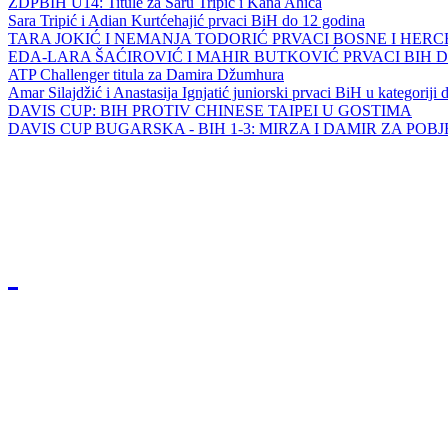
ZDPBIH U14: Titule za Saru Tripić i Kana Ahića
Sara Tripić i Adian Kurtćehajić prvaci BiH do 12 godina
TARA JOKIĆ I NEMANJA TODORIĆ PRVACI BOSNE I HER
EDA-LARA ŠAĆIROVIĆ I MAHIR BUTKOVIĆ PRVACI BIH 
ATP Challenger titula za Damira Džumhura
Amar Silajdžić i Anastasija Ignjatić juniorski prvaci BiH u kategoriji
DAVIS CUP: BIH PROTIV CHINESE TAIPEI U GOSTIMA
DAVIS CUP BUGARSKA - BIH 1-3: MIRZA I DAMIR ZA POB