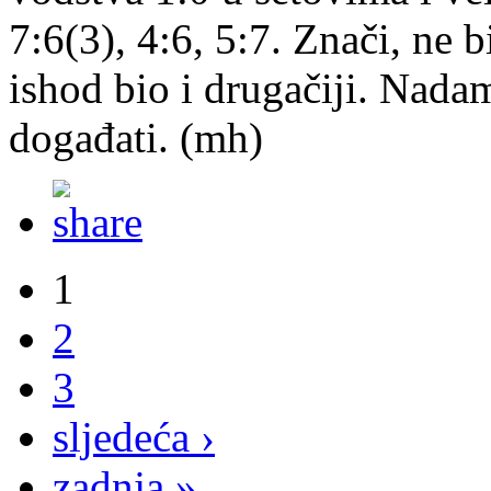
7:6(3), 4:6, 5:7. Znači, ne 
ishod bio i drugačiji. Nadam
događati. (mh)
1
2
3
sljedeća ›
zadnja »