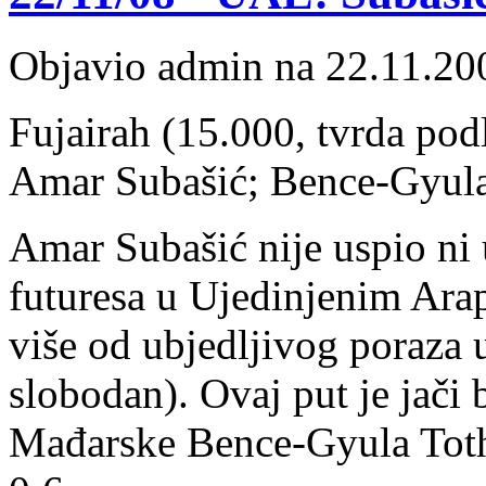
Objavio admin na 22.11.20
Fujairah (15.000, tvrda podl
Amar Subašić; Bence-Gyula
Amar Subašić nije uspio ni
futuresa u Ujedinjenim Arap
više od ubjedljivog poraza 
slobodan). Ovaj put je jači b
Mađarske Bence-Gyula Toth 