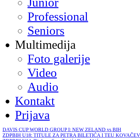
Junior
Professional
Seniors
Multimedija
Foto galerije
Video
Audio
Kontakt
Prijava
DAVIS CUP WORLD GROUP I: NEW ZELAND vs BIH
ZDPBIH U18: TITULE ZA PETRA BILETIĆA I TEU KOVAČEV