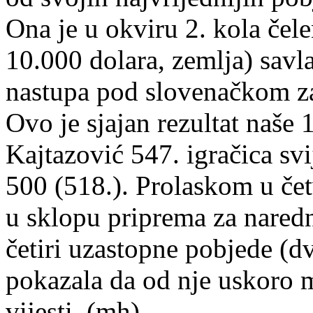
Ona je u okviru 2. kola čel
10.000 dolara, zemlja) savl
nastupa pod slovenačkom zas
Ovo je sjajan rezultat naše 1
Kajtazović 547. igračica svij
500 (518.). Prolaskom u čet
u sklopu priprema za nare
četiri uzastopne pobjede (dv
pokazala da od nje uskoro 
vijesti. (mh)