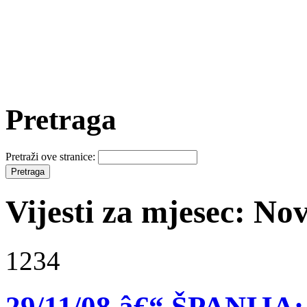
Pretraga
Pretraži ove stranice:
Vijesti za mjesec: N
1234
29/11/08 â€“ ŠPANIJA: 