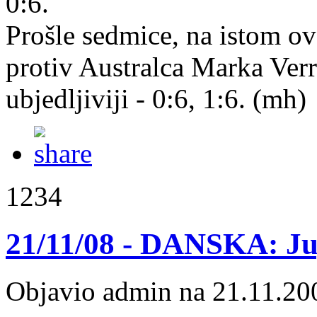
0:6.
Prošle sedmice, na istom o
protiv Australca Marka Verry
ubjedljiviji - 0:6, 1:6. (mh)
1234
21/11/08 - DANSKA: Jug
Objavio admin na 21.11.20