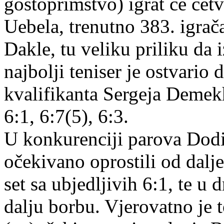
gostoprimstvo) igrat će čet
Uebela, trenutno 383. igrača 
Dakle, tu veliku priliku da 
najbolji teniser je ostvari
kvalifikanta Sergeja Demekhin
6:1, 6:7(5), 6:3.
U konkurenciji parova Dodi
očekivano oprostili od dalje
set sa ubjedljivih 6:1, te u
dalju borbu. Vjerovatno je t