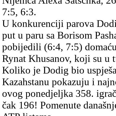
Nijemca Alexa Satschka, 260.
7:5, 6:3.
U konkurenciji parova Dodig
put u paru sa Borisom Pash
pobijedili (6:4, 7:5) domać
Rynat Khusanov, koji su u t
Koliko je Dodig bio uspješa
Kazahstanu pokazuju i najno
ovog ponedjeljka 358. igrač
čak 196! Pomenute današnj