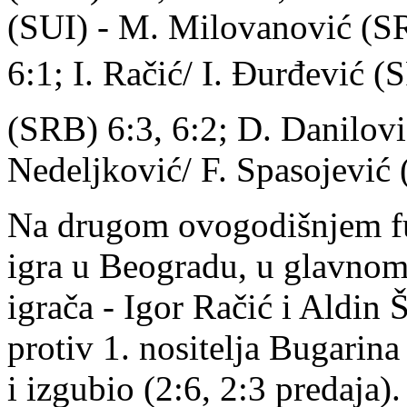
(SUI) - M. Milovanović (S
6:1; I. Račić/ I. Đurđević 
(SRB) 6:3, 6:2; D. Danilov
Nedeljković/ F. Spasojević 
Na drugom ovogodišnjem fut
igra u Beogradu, u glavnom 
igrača - Igor Račić i Aldin Š
protiv 1. nositelja Bugarina
i izgubio (2:6, 2:3 predaja).