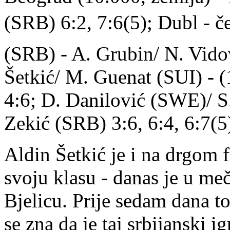
(SRB) 6:2, 7:6(5); Dubl - čet
(SRB) - A. Grubin/ N. Vidov
Šetkić/ M. Guenat (SUI) - (
4:6; D. Danilović (SWE)/ S.
Zekić (SRB) 3:6, 6:4, 6:7(5
Aldin Šetkić je i na drgom
svoju klasu - danas je u me
Bjelicu. Prije sedam dana to
se zna da je taj srbijanski i