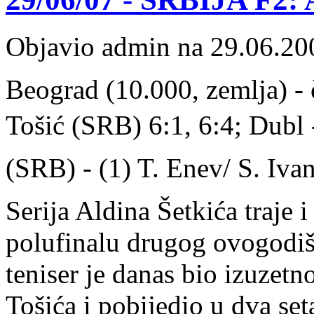
Objavio admin na 29.06.20
Beograd (10.000, zemlja) - č
Tošić (SRB) 6:1, 6:4; Dubl -
(SRB) - (1) T. Enev/ S. Iva
Serija Aldina Šetkića traje i
polufinalu drugog ovogodišn
teniser je danas bio izuzet
Tošića i pobijedio u dva seta