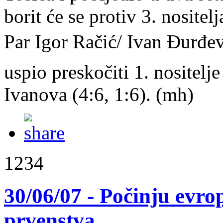
borit će se protiv 3. nosite
Par Igor Račić/ Ivan Đurđe
uspio preskočiti 1. nositel
Ivanova (4:6, 1:6). (mh)
1234
30/06/07 - Počinju evro
prvenstva