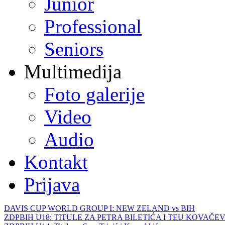
Junior
Professional
Seniors
Multimedija
Foto galerije
Video
Audio
Kontakt
Prijava
DAVIS CUP WORLD GROUP I: NEW ZELAND vs BIH
ZDPBIH U18: TITULE ZA PETRA BILETIĆA I TEU KOVAČEV