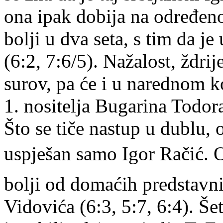
ona ipak dobija na određenoj
bolji u dva seta, s tim da j
(6:2, 7:6/5). Nažalost, ždri
surov, pa će i u narednom k
1. nositelja Bugarina Todor
Što se tiče nastup u dublu, 
uspješan samo Igor Račić. O
bolji od domaćih predstavn
Vidovića (6:3, 5:7, 6:4). Š