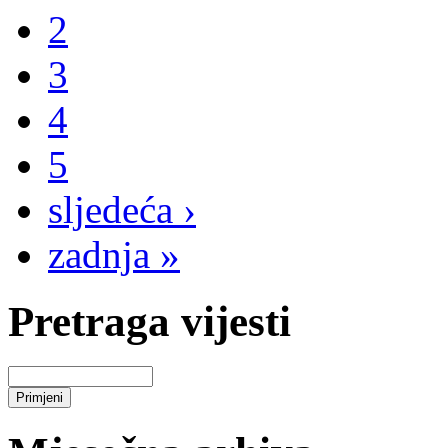
2
3
4
5
sljedeća ›
zadnja »
Pretraga vijesti