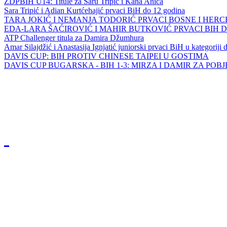
ZDPBIH U14: Titule za Saru Tripić i Kana Ahića
Sara Tripić i Adian Kurtćehajić prvaci BiH do 12 godina
TARA JOKIĆ I NEMANJA TODORIĆ PRVACI BOSNE I HER
EDA-LARA ŠAĆIROVIĆ I MAHIR BUTKOVIĆ PRVACI BIH 
ATP Challenger titula za Damira Džumhura
Amar Silajdžić i Anastasija Ignjatić juniorski prvaci BiH u kategoriji
DAVIS CUP: BIH PROTIV CHINESE TAIPEI U GOSTIMA
DAVIS CUP BUGARSKA - BIH 1-3: MIRZA I DAMIR ZA POB