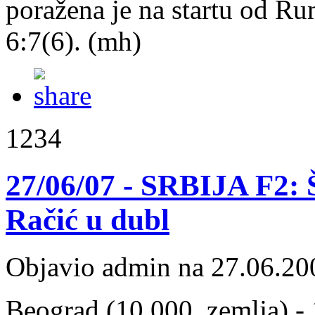
poražena je na startu od R
6:7(6). (mh)
1234
27/06/07 - SRBIJA F2: Še
Račić u dubl
Objavio admin na 27.06.20
Beograd (10.000, zemlja) - 1