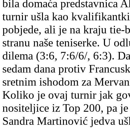
bila domaća predstavnica Al
turnir ušla kao kvalifikantki
pobjede, ali je na kraju tie
stranu naše teniserke. U od
dilema (3:6, 7:6/6/, 6:3). D
sedam dana protiv Francuski
sretnim ishodom za Mervan
Koliko je ovaj turnir jak go
nositeljice iz Top 200, pa je
Sandra Martinović jedva ušl