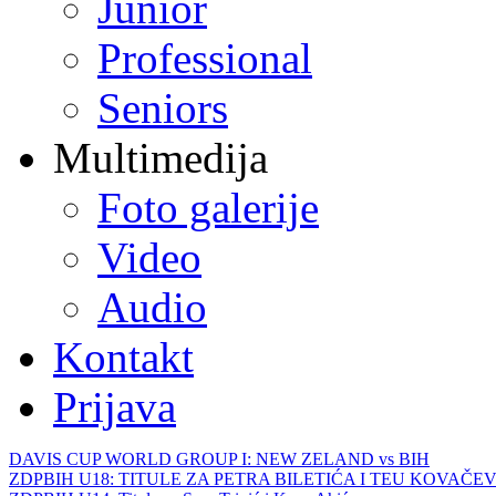
Junior
Professional
Seniors
Multimedija
Foto galerije
Video
Audio
Kontakt
Prijava
DAVIS CUP WORLD GROUP I: NEW ZELAND vs BIH
ZDPBIH U18: TITULE ZA PETRA BILETIĆA I TEU KOVAČEV