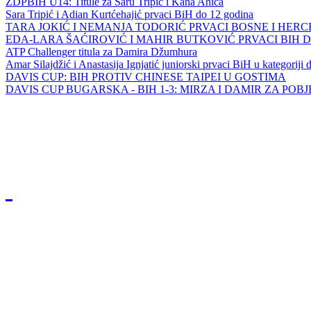
ZDPBIH U14: Titule za Saru Tripić i Kana Ahića
Sara Tripić i Adian Kurtćehajić prvaci BiH do 12 godina
TARA JOKIĆ I NEMANJA TODORIĆ PRVACI BOSNE I HER
EDA-LARA ŠAĆIROVIĆ I MAHIR BUTKOVIĆ PRVACI BIH 
ATP Challenger titula za Damira Džumhura
Amar Silajdžić i Anastasija Ignjatić juniorski prvaci BiH u kategoriji
DAVIS CUP: BIH PROTIV CHINESE TAIPEI U GOSTIMA
DAVIS CUP BUGARSKA - BIH 1-3: MIRZA I DAMIR ZA POB