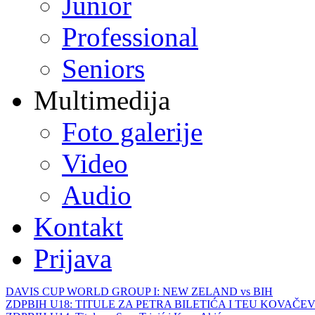
Junior
Professional
Seniors
Multimedija
Foto galerije
Video
Audio
Kontakt
Prijava
DAVIS CUP WORLD GROUP I: NEW ZELAND vs BIH
ZDPBIH U18: TITULE ZA PETRA BILETIĆA I TEU KOVAČEV