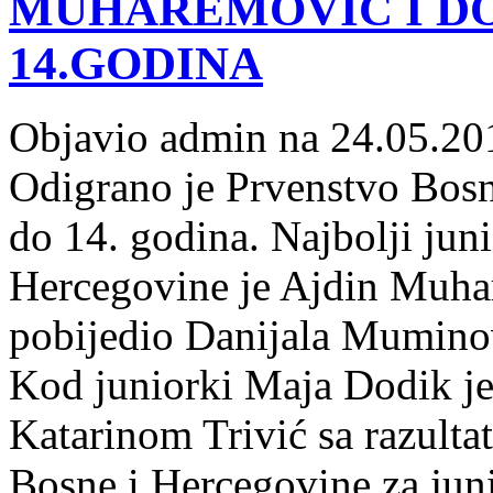
MUHAREMOVIĆ I DO
14.GODINA
Objavio admin na 24.05.20
Odigrano je Prvenstvo Bosn
do 14. godina. Najbolji jun
Hercegovine je Ajdin Muhar
pobijedio Danijala Muminovi
Kod juniorki Maja Dodik je
Katarinom Trivić sa razulta
Bosne i Hercegovine za jun