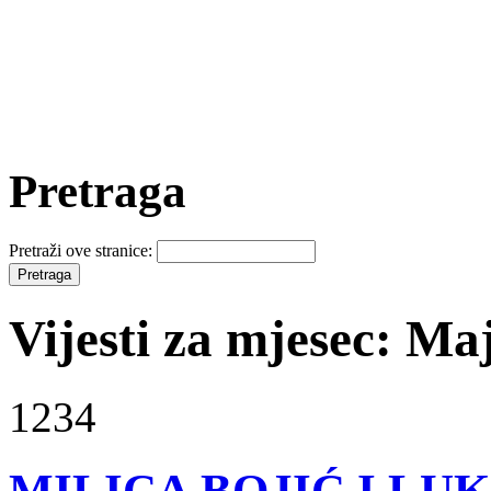
Pretraga
Pretraži ove stranice:
Vijesti za mjesec: Ma
1234
MILICA BOJIĆ I LU