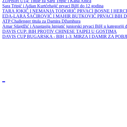
ZDPBIH U14: Titule za Saru Tripić i Kana Ahića
Sara Tripić i Adian Kurtćehajić prvaci BiH do 12 godina
TARA JOKIĆ I NEMANJA TODORIĆ PRVACI BOSNE I HER
EDA-LARA ŠAĆIROVIĆ I MAHIR BUTKOVIĆ PRVACI BIH 
ATP Challenger titula za Damira Džumhura
Amar Silajdžić i Anastasija Ignjatić juniorski prvaci BiH u kategoriji
DAVIS CUP: BIH PROTIV CHINESE TAIPEI U GOSTIMA
DAVIS CUP BUGARSKA - BIH 1-3: MIRZA I DAMIR ZA POB