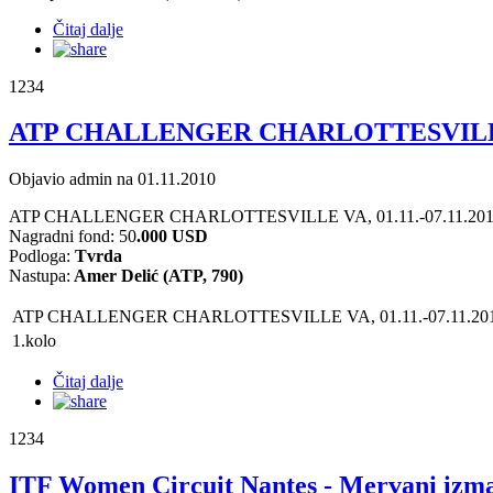
Čitaj dalje
1234
ATP CHALLENGER CHARLOTTESVILLE - 
Objavio admin na 01.11.2010
ATP CHALLENGER CHARLOTTESVILLE VA, 01
.11.-07.11.20
Nagradni fond: 50
.
000 USD
Podloga:
Tvrda
Nastupa:
Amer Delić (ATP, 790)
ATP CHALLENGER CHARLOTTESVILLE VA, 01.11.-07.11.201
1.kolo
Čitaj dalje
1234
ITF Women Circuit Nantes - Mervani izmak