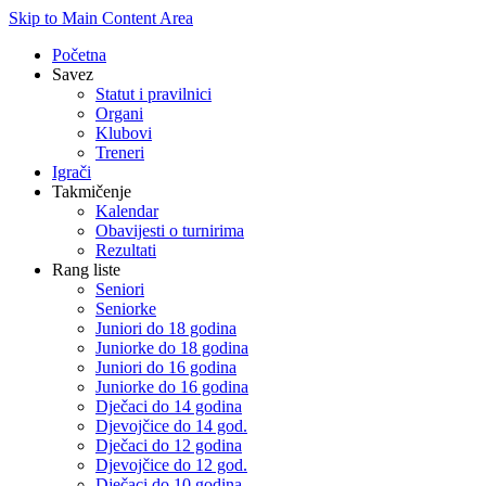
Skip to Main Content Area
Početna
Savez
Statut i pravilnici
Organi
Klubovi
Treneri
Igrači
Takmičenje
Kalendar
Obavijesti o turnirima
Rezultati
Rang liste
Seniori
Seniorke
Juniori do 18 godina
Juniorke do 18 godina
Juniori do 16 godina
Juniorke do 16 godina
Dječaci do 14 godina
Djevojčice do 14 god.
Dječaci do 12 godina
Djevojčice do 12 god.
Dječaci do 10 godina