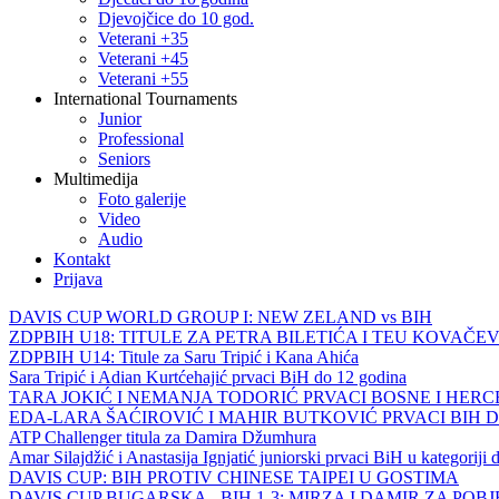
Djevojčice do 10 god.
Veterani +35
Veterani +45
Veterani +55
International Tournaments
Junior
Professional
Seniors
Multimedija
Foto galerije
Video
Audio
Kontakt
Prijava
DAVIS CUP WORLD GROUP I: NEW ZELAND vs BIH
ZDPBIH U18: TITULE ZA PETRA BILETIĆA I TEU KOVAČEV
ZDPBIH U14: Titule za Saru Tripić i Kana Ahića
Sara Tripić i Adian Kurtćehajić prvaci BiH do 12 godina
TARA JOKIĆ I NEMANJA TODORIĆ PRVACI BOSNE I HER
EDA-LARA ŠAĆIROVIĆ I MAHIR BUTKOVIĆ PRVACI BIH 
ATP Challenger titula za Damira Džumhura
Amar Silajdžić i Anastasija Ignjatić juniorski prvaci BiH u kategoriji
DAVIS CUP: BIH PROTIV CHINESE TAIPEI U GOSTIMA
DAVIS CUP BUGARSKA - BIH 1-3: MIRZA I DAMIR ZA POB