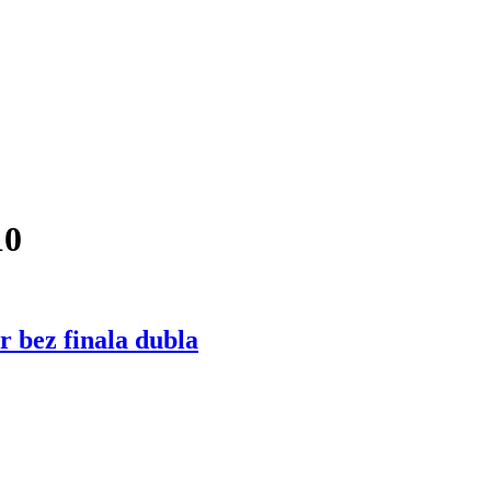
10
z finala dubla