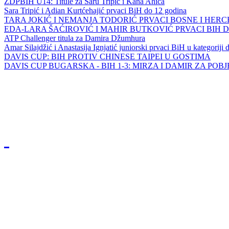
ZDPBIH U14: Titule za Saru Tripić i Kana Ahića
Sara Tripić i Adian Kurtćehajić prvaci BiH do 12 godina
TARA JOKIĆ I NEMANJA TODORIĆ PRVACI BOSNE I HER
EDA-LARA ŠAĆIROVIĆ I MAHIR BUTKOVIĆ PRVACI BIH 
ATP Challenger titula za Damira Džumhura
Amar Silajdžić i Anastasija Ignjatić juniorski prvaci BiH u kategoriji
DAVIS CUP: BIH PROTIV CHINESE TAIPEI U GOSTIMA
DAVIS CUP BUGARSKA - BIH 1-3: MIRZA I DAMIR ZA POB