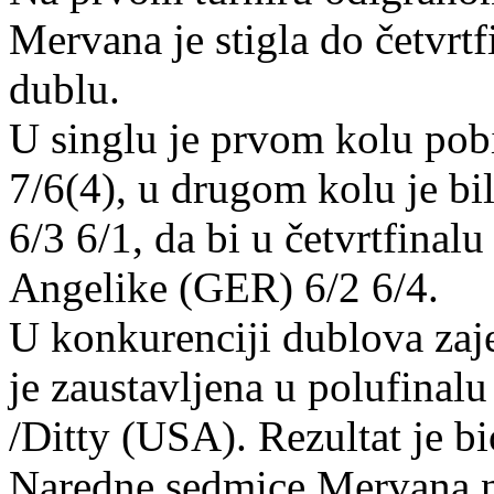
Mervana je stigla do četvrtf
dublu.
U singlu je prvom kolu pobi
7/6(4), u drugom kolu je b
6/3 6/1, da bi u četvrtfina
Angelike (GER) 6/2 6/4.
U konkurenciji dublova zaj
je zaustavljena u polufinal
/Ditty (USA). Rezultat je bi
Naredne sedmice Mervana na