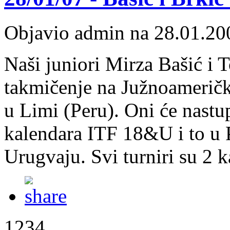
Objavio admin na 28.01.20
Naši juniori Mirza Bašić i 
takmičenje na Južnoameričko
u Limi (Peru). Oni će nastup
kalendara ITF 18&U i to u Pe
Urugvaju. Svi turniri su 2 k
1234