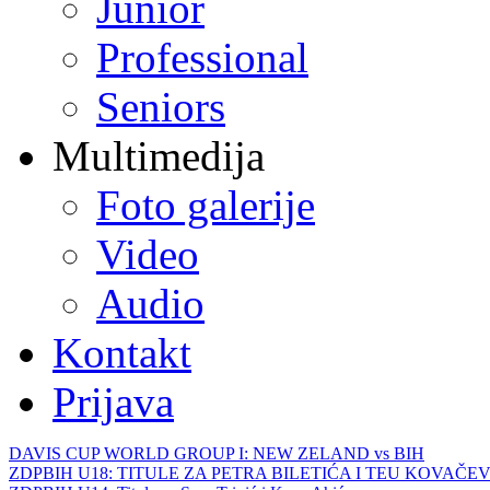
Junior
Professional
Seniors
Multimedija
Foto galerije
Video
Audio
Kontakt
Prijava
DAVIS CUP WORLD GROUP I: NEW ZELAND vs BIH
ZDPBIH U18: TITULE ZA PETRA BILETIĆA I TEU KOVAČEV