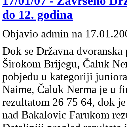
17/01/07 - Završeno Dr
do 12. godina
Objavio admin na 17.01.20
Dok se Državna dvoranska p
Širokom Brijegu, Čaluk Ner
pobjedu u kategoriji juniora
Naime, Čaluk Nerma je u fi
rezultatom 26 75 64, dok j
nad Bakalovic Farukom rez