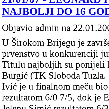
NAJBOLJI DO 16 GO
Objavio admin na 22.01.20
U Širokom Brijegu je zavr
prvenstvo u konkurenciji ju
Titulu najboljih su ponijel
Burgić (TK Sloboda Tuzla.
Ivić je u finalnom meču bi
rezultatom 6/0 7/5, dok je 
Jelenu Simić rezultatom 6/3