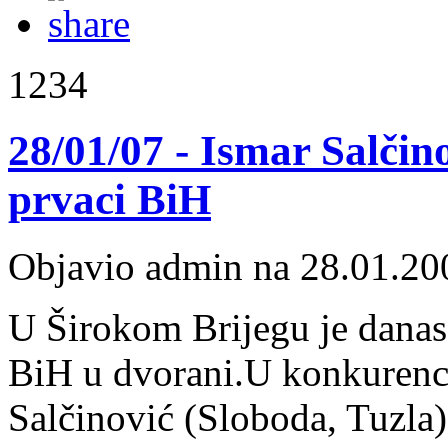
1234
28/01/07 - Ismar Salčin
prvaci BiH
Objavio admin na 28.01.20
U Širokom Brijegu je danas
BiH u dvorani.U konkurencij
Salčinović (Sloboda, Tuzla)