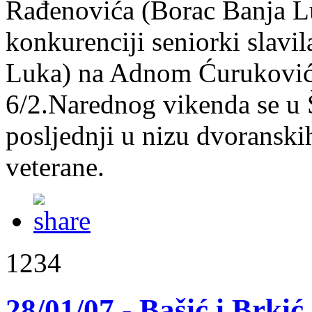
Rađenovića (Borac Banja Lu
konkurenciji seniorki slavi
Luka) na Adnom Ćuruković 
6/2.Narednog vikenda se u 
posljednji u nizu dvoranski
veterane.
1234
28/01/07 - Bašić i Brki