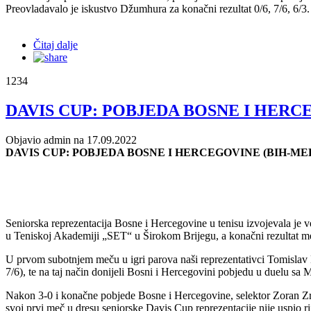
Preovladavalo je iskustvo Džumhura za konačni rezultat 0/6, 7/6, 6/3
Čitaj dalje
1234
DAVIS CUP: POBJEDA BOSNE I HERCE
Objavio admin na 17.09.2022
DAVIS CUP: POBJEDA BOSNE I HERCEGOVINE (BIH-MEK
Seniorska reprezentacija Bosne i Hercegovine u tenisu izvojevala je
u Teniskoj Akademiji „SET“ u Širokom Brijegu, a konačni rezultat m
U prvom subotnjem meču u igri parova naši reprezentativci Tomislav 
7/6), te na taj način donijeli Bosni i Hercegovini pobjedu u duelu sa
Nakon 3-0 i konačne pobjede Bosne i Hercegovine, selektor Zoran Zrni
svoj prvi meč u dresu seniorske Davis Cup reprezentacije nije uspio ri