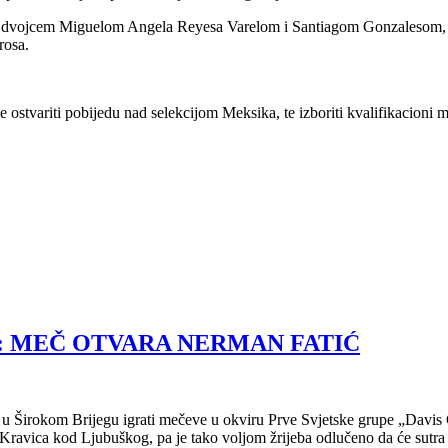
čkim dvojcem Miguelom Angela Reyesa Varelom i Santiagom Gonzalesom
rosa.
 ostvariti pobijedu nad selekcijom Meksika, te izboriti kvalifikacioni 
O: MEČ OTVARA NERMAN FATIĆ
 u Širokom Brijegu igrati mečeve u okviru Prve Svjetske grupe „Davis
avica kod Ljubuškog, pa je tako voljom žrijeba odlučeno da će sutra u 