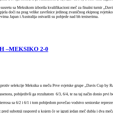
susretu sa Meksikom izborila kvalifikacioni meč za finalni turnir „Dav
jela doći na prag velike završnice jedinog zvaničnog ekipnog svjetskog 
vima Japan i Australija ostvarili su pobjede nad bh teniserima.
H –MEKSIKO 2-0
 protiv selekcije Meksika u meču Prve svjetske grupe „Davis Cup by R
enora, pobijedivši ga rezultatom 6/3, 6/4, te na taj način donio prvi 
osa sa 6/2 i 6/1 i tom pobijedom povečao vodstvo seniorske reprezen
red subotnji raspored u kojem će se igrati jedan meč dubla i dva meča