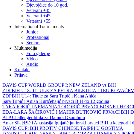
Djevojčice do 10 god.
Veterani +35
Veterani +45
Veterani +55
International Tournaments
Junior
Professional
Seniors
Multimedija
Foto galerije
Video
Audio
Kontakt
Prijava
DAVIS CUP WORLD GROUP I: NEW ZELAND vs BIH
ZDPBIH U18: TITULE ZA PETRA BILETIĆA I TEU KOVAČEV
ZDPBIH U14: Titule za Saru Tripić i Kana Ahića
Sara Tripić i Adian Kurtćehajić prvaci BiH do 12 godina
TARA JOKIĆ I NEMANJA TODORIĆ PRVACI BOSNE I HER
EDA-LARA ŠAĆIROVIĆ I MAHIR BUTKOVIĆ PRVACI BIH 
ATP Challenger titula za Damira Džumhura
Amar Silajdžić i Anastasija Ignjatić juniorski prvaci BiH u kategoriji
DAVIS CUP: BIH PROTIV CHINESE TAIPEI U GOSTIMA
DAVIS CUP BUGARSKA - BIH 1-3: MIRZA I DAMIR ZA POB