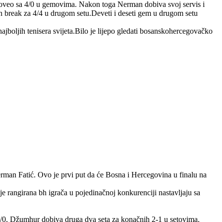
i poveo sa 4/0 u gemovima. Nakon toga Nerman dobiva svoj servis i
n break za 4/4 u drugom setu.Deveti i deseti gem u drugom setu
boljih tenisera svijeta.Bilo je lijepo gledati bosanskohercegovačko
man Fatić. Ovo je prvi put da će Bosna i Hercegovina u finalu na
rangirana bh igrača u pojedinačnoj konkurenciji nastavljaju sa
0, Džumhur dobiva druga dva seta za konačnih 2-1 u setovima.