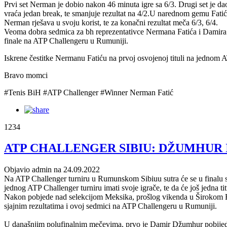
Prvi set Nerman je dobio nakon 46 minuta igre sa 6/3. Drugi set je d
vraća jedan break, te smanjuje rezultat na 4/2.U narednom gemu Fatić
Nerman rješava u svoju korist, te za konačni rezultat meča 6/3, 6/4.
Veoma dobra sedmica za bh reprezentativce Nermana Fatića i Damira Dž
finale na ATP Challengeru u Rumuniji.
Iskrene čestitke Nermanu Fatiću na prvoj osvojenoj tituli na jednom A
Bravo momci
#Tenis BiH #ATP Challenger #Winner Nerman Fatić
1234
ATP CHALLENGER SIBIU: DŽUMHUR I
Objavio admin na 24.09.2022
Na ATP Challenger turniru u Rumunskom Sibiuu sutra će se u finalu 
jednog ATP Challenger turniru imati svoje igrače, te da će još jedna tit
Nakon pobjede nad selekcijom Meksika, prošlog vikenda u Širokom Bri
sjajnim rezultatima i ovoj sedmici na ATP Challengeru u Rumuniji.
U današnjim polufinalnim mečevima, prvo je Damir Džumhur pobijed