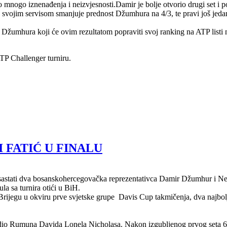
ao mnogo iznenađenja i neizvjesnosti.Damir je bolje otvorio drugi set 
 svojim servisom smanjuje prednost Džumhura na 4/3, te pravi još jeda
umhura koji će ovim rezultatom popraviti svoj ranking na ATP listi naj
TP Challenger turniru.
 FATIĆ U FINALU
sastati dva bosanskohercegovačka reprezentativca Damir Džumhur i Ner
ula sa turnira otići u BiH.
jegu u okviru prve svjetske grupe Davis Cup takmičenja, dva najbolje 
io Rumuna Davida Lonela Nicholasa. Nakon izgubljenog prvog seta 6/