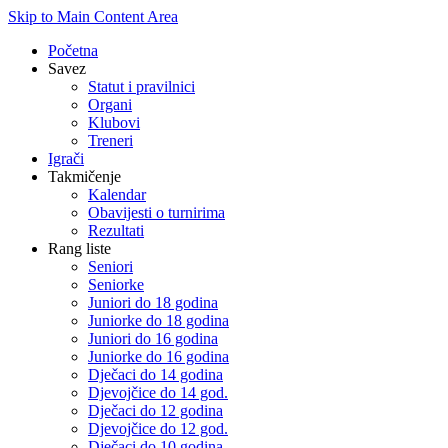
Skip to Main Content Area
Početna
Savez
Statut i pravilnici
Organi
Klubovi
Treneri
Igrači
Takmičenje
Kalendar
Obavijesti o turnirima
Rezultati
Rang liste
Seniori
Seniorke
Juniori do 18 godina
Juniorke do 18 godina
Juniori do 16 godina
Juniorke do 16 godina
Dječaci do 14 godina
Djevojčice do 14 god.
Dječaci do 12 godina
Djevojčice do 12 god.
Dječaci do 10 godina