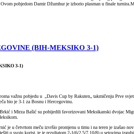
. Ovom pobjedom Damir Džumhur je izborio plasman u finale turnira.Meč
GOVINE (BIH-MEKSIKO 3-1)
SIKO 3-1)
 veoma važnu pobjedu u „Davis Cup by Rakuten„ takmičenju Prve svjets
eča bio je 3-1 za Bosnu i Hercegovinu.
Brkić i Mirza Bašić su pobijedili favorizovani Meksikanski dvojac Mi
 Meksikom.
ć je u četvrtom meču izvršio promjenu u timu i na teren je izašao nov
ješiti u svoju korist, te je rezultatom 2-1(6/2,5/7,10/8) u setovima izg