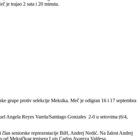
 je trajao 2 sata i 20 minuta.
ke grupe protiv selekcije Meksika. Meč je odigran 16 i 17 septembra
guel Angela Reyes Varela/Santiago Gonzales 2-0 u setovima (6/4,
i član seniorske reprezentacije BiH, Andrej Nedić. Na žalost Andrej
ubio od Meksičkog tenisera Luis Carlos Avareza Valdesa.