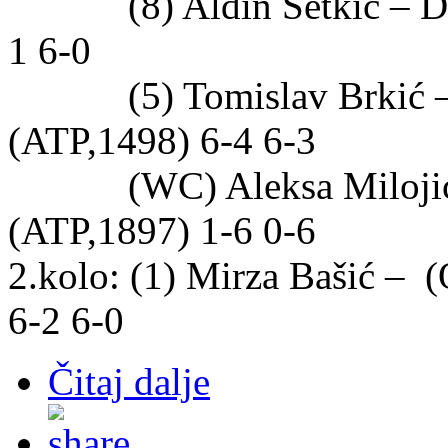
(8) Aldin Šetkić – Dani
1 6-0
(5) Tomislav Brkić – (
(ATP,1498) 6-4 6-3
(WC) Aleksa Milojica 
(ATP,1897) 1-6 0-6
2.kolo: (1) Mirza Bašić –
6-2 6-0
Čitaj dalje