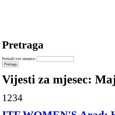
Pretraga
Pretraži ove stranice:
Vijesti za mjesec: Ma
1234
ITF WOMEN'S Arad: Hu