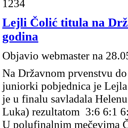
1234
Lejli Čolić titula na D
godina
Objavio webmaster na 28.0
Na Državnom prvenstvu do 
juniorki pobjednica je Lejl
je u finalu savladala Hele
Luka) rezultatom 3:6 6:1 6
U polufinalnim mečevima Čo