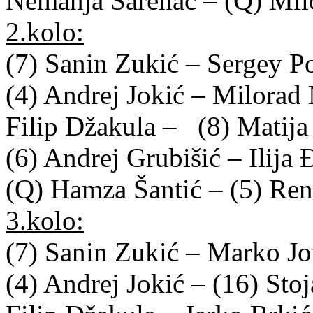
Nemanja Šarenac – (Q) Mil
2.kolo:
(7) Sanin Zukić – Sergey 
(4) Andrej Jokić – Milorad
Filip Džakula – (8) Matij
(6) Andrej Grubišić – Ilija
(Q) Hamza Šantić – (5) Re
3.kolo:
(7) Sanin Zukić – Marko J
(4) Andrej Jokić – (16) Sto