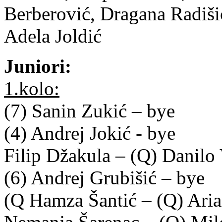
Berberović, Dragana Radiši
Adela Joldić
Juniori:
1.kolo:
(7) Sanin Zukić – bye
(4) Andrej Jokić - bye
Filip Džakula – (Q) Danilo
(6) Andrej Grubišić – bye
(Q Hamza Šantić – (Q) Ari