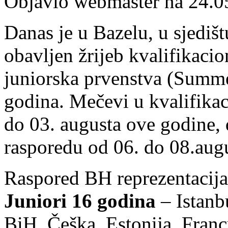
Objavio webmaster na 24.0
Danas je u Bazelu, u sjediš
obavljen žrijeb kvalifikaci
juniorska prvenstva (Summe
godina. Mečevi u kvalifika
do 03. augusta ove godine, 
rasporedu od 06. do 08.augu
Raspored BH reprezentacija
Juniori 16 godina
– Istanb
BiH, Češka, Estonija, Franc