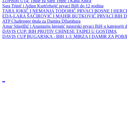
ZDPBIH U14: Titule za Saru Tripić i Kana Ahića
Sara Tripić i Adian Kurtćehajić prvaci BiH do 12 godina
TARA JOKIĆ I NEMANJA TODORIĆ PRVACI BOSNE I HER
EDA-LARA ŠAĆIROVIĆ I MAHIR BUTKOVIĆ PRVACI BIH 
ATP Challenger titula za Damira Džumhura
Amar Silajdžić i Anastasija Ignjatić juniorski prvaci BiH u kategoriji
DAVIS CUP: BIH PROTIV CHINESE TAIPEI U GOSTIMA
DAVIS CUP BUGARSKA - BIH 1-3: MIRZA I DAMIR ZA POB