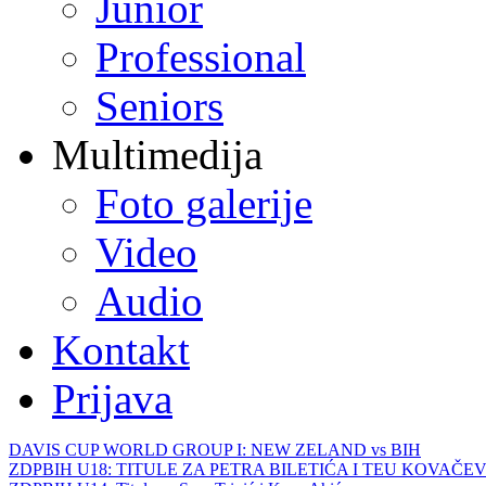
Junior
Professional
Seniors
Multimedija
Foto galerije
Video
Audio
Kontakt
Prijava
DAVIS CUP WORLD GROUP I: NEW ZELAND vs BIH
ZDPBIH U18: TITULE ZA PETRA BILETIĆA I TEU KOVAČEV