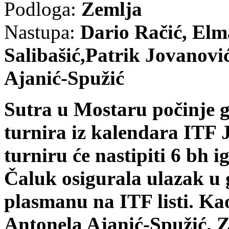
Podloga:
Zemlja
Nastupa:
Dario Račić, Elm
Salibašić,Patrik Jovanov
Ajanić-Spužić
Sutra u Mostaru počinje g
turnira iz kalendara ITF 
turniru će nastipiti 6 bh 
Čaluk osigurala ulazak u 
plasmanu na ITF listi. Kao
Antonela Ajanić-Spužić. Z