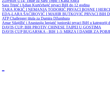
ZDPBIH U14: Titule za Saru Tripić i Kana Ahića
Sara Tripić i Adian Kurtćehajić prvaci BiH do 12 godina
TARA JOKIĆ I NEMANJA TODORIĆ PRVACI BOSNE I HER
EDA-LARA ŠAĆIROVIĆ I MAHIR BUTKOVIĆ PRVACI BIH 
ATP Challenger titula za Damira Džumhura
Amar Silajdžić i Anastasija Ignjatić juniorski prvaci BiH u kategoriji
DAVIS CUP: BIH PROTIV CHINESE TAIPEI U GOSTIMA
DAVIS CUP BUGARSKA - BIH 1-3: MIRZA I DAMIR ZA POB