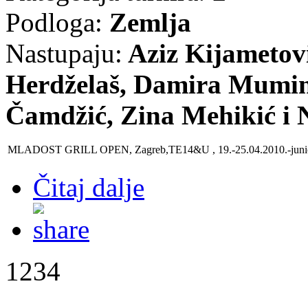
Podloga:
Zemlja
Nastupaju:
Aziz Kijametovi
Herdželaš, Damira Mumino
Čamdžić, Zina Mehikić i N
MLADOST GRILL OPEN, Zagreb,TE14&U , 19.-25.04.2010
.-juni
Čitaj dalje
1234