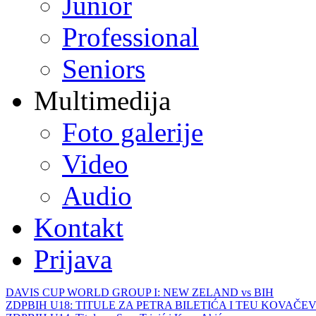
Junior
Professional
Seniors
Multimedija
Foto galerije
Video
Audio
Kontakt
Prijava
DAVIS CUP WORLD GROUP I: NEW ZELAND vs BIH
ZDPBIH U18: TITULE ZA PETRA BILETIĆA I TEU KOVAČEV