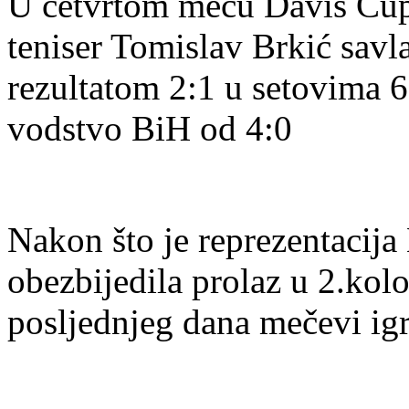
U četvrtom meču Davis Cup
teniser Tomislav Brkić sav
rezultatom 2:1 u setovima 6
vodstvo BiH od 4:0
Nakon što je reprezentacija
obezbijedila prolaz u 2.kol
posljednjeg dana mečevi igr