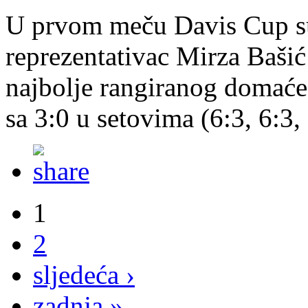
U prvom meču Davis Cup s
reprezentativac Mirza Bašić
najbolje rangiranog domaće
sa 3:0 u setovima (6:3, 6:3,
1
2
sljedeća ›
zadnja »