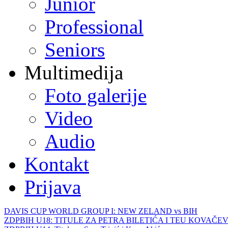
Junior
Professional
Seniors
Multimedija
Foto galerije
Video
Audio
Kontakt
Prijava
DAVIS CUP WORLD GROUP I: NEW ZELAND vs BIH
ZDPBIH U18: TITULE ZA PETRA BILETIĆA I TEU KOVAČEV