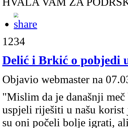
HVALA VAM ZA PODRŠ
1234
Delić i Brkić o pobjed
Objavio webmaster na 07.0
"Mislim da je današnji meč 
uspjeli riješiti u našu kor
su oni počeli bolje igrati, a