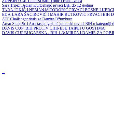
ZDPBIH U14: Titule za Saru Tripić i Kana Ahića
Sara Tripić i Adian Kurtćehajić prvaci BiH do 12 godina
TARA JOKIĆ I NEMANJA TODORIĆ PRVACI BOSNE I HER
EDA-LARA ŠAĆIROVIĆ I MAHIR BUTKOVIĆ PRVACI BIH 
ATP Challenger titula za Damira Džumhura
Amar Silajdžić i Anastasija Ignjatić juniorski prvaci BiH u kategoriji
DAVIS CUP: BIH PROTIV CHINESE TAIPEI U GOSTIMA
DAVIS CUP BUGARSKA - BIH 1-3: MIRZA I DAMIR ZA POB