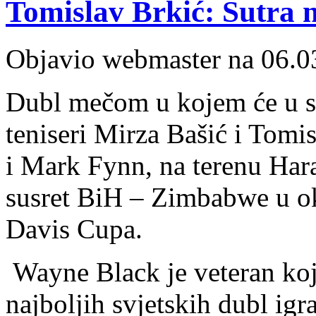
Tomislav Brkić: Sutra 
Objavio webmaster na 06.0
Dubl mečom u kojem će u su
teniseri Mirza Bašić i Tom
i Mark Fynn, na terenu Hara
susret BiH – Zimbabwe u ok
Davis Cupa.
Wayne Black je veteran koj
najboljih svjetskih dubl ig