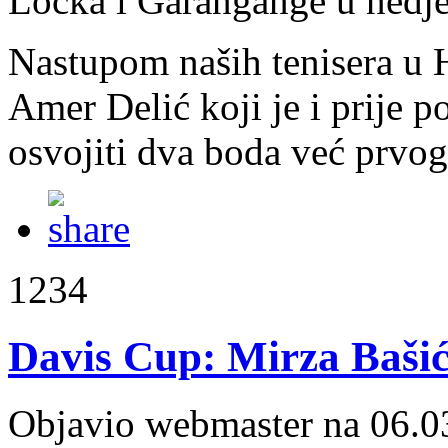
Locka i Garangange u nedje
Nastupom naših tenisera u H
Amer Delić koji je i prije p
osvojiti dva boda već prvo
1234
Davis Cup: Mirza Bašić
Objavio webmaster na 06.0