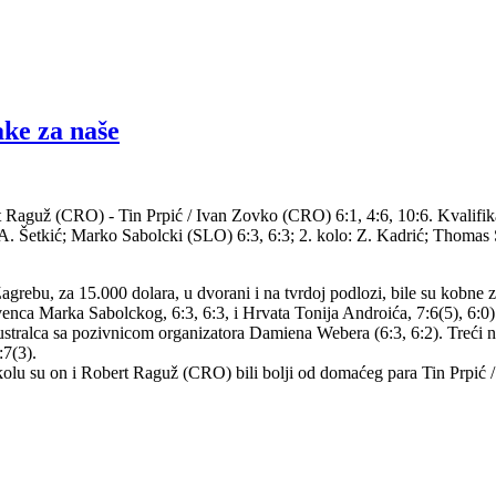
ke za naše
rt Raguž (CRO) - Tin Prpić / Ivan Zovko (CRO) 6:1, 4:6, 10:6. Kvalifi
A. Šetkić; Marko Sabolcki (SLO) 6:3, 6:3; 2. kolo: Z. Kadrić; Thomas
agrebu, za 15.000 dolara, u dvorani i na tvrdoj podlozi, bile su kobne za 
ovenca Marka Sabolckog, 6:3, 6:3, i Hrvata Tonija Androića, 7:6(5), 6:0)
Australca sa pozivnicom organizatora Damiena Webera (6:3, 6:2). Treći n
:7(3).
. kolu su on i Robert Raguž (CRO) bili bolji od domaćeg para Tin Prpić 