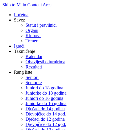
Skip to Main Content Area
Početna
Savez
Statut i pravilnici
Organi
Klubovi
Treneri
Igrači
Takmičenje
Kalendar
Obavijesti o turnirima
Rezultati
Rang liste
Seniori
Seniorke
Juniori do 18 godina
Juniorke do 18 godina
Juniori do 16 godina
Juniorke do 16 godina
Dječaci do 14 godina
Djevojčice do 14 god.
Dječaci do 12 godina
Djevojčice do 12 god.
Dječaci do 10 godina