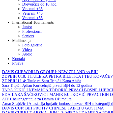
Djevojčice do 10 god.
Veterani +35
Veterani +45
Veterani +55
International Tournaments
Junior
Professional
Seniors
Multimedija
Foto galerije
Video
Audio
Kontakt
Prijava
DAVIS CUP WORLD GROUP I: NEW ZELAND vs BIH
ZDPBIH U18: TITULE ZA PETRA BILETIĆA I TEU KOVAČEV
ZDPBIH U14: Titule za Saru Tripić i Kana Ahića
Sara Tripić i Adian Kurtćehajić prvaci BiH do 12 godina
TARA JOKIĆ I NEMANJA TODORIĆ PRVACI BOSNE I HER
EDA-LARA ŠAĆIROVIĆ I MAHIR BUTKOVIĆ PRVACI BIH 
ATP Challenger titula za Damira Džumhura
Amar Silajdžić i Anastasija Ignjatić juniorski prvaci BiH u kategoriji
DAVIS CUP: BIH PROTIV CHINESE TAIPEI U GOSTIMA
DAVIS CUP BUGARSKA - BIH 1-3: MIRZA I DAMIR ZA POB