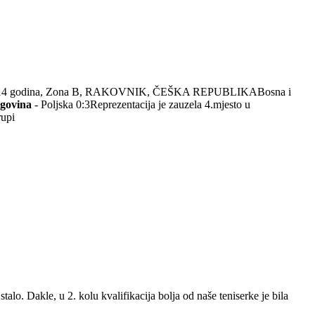
niorke 14 godina, Zona B, RAKOVNIK, ČEŠKA REPUBLIKABosna i
egovina
- Poljska 0:3Reprezentacija je zauzela 4.mjesto u
rupi
lo. Dakle, u 2. kolu kvalifikacija bolja od naše teniserke je bila