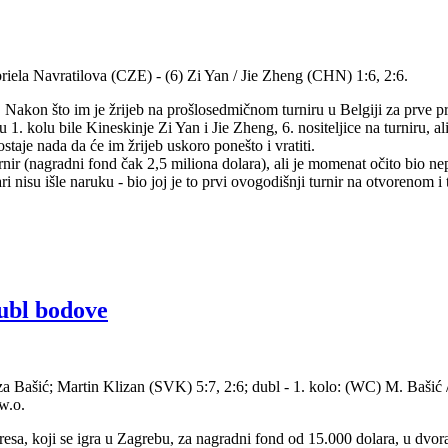
riela Navratilova (CZE) - (6) Zi Yan / Jie Zheng (CHN) 1:6, 2:6.
Nakon što im je žrijeb na prošlosedmičnom turniru u Belgiji za prve pro
 u 1. kolu bile Kineskinje Zi Yan i Jie Zheng, 6. nositeljice na turniru,
staje nada da će im žrijeb uskoro ponešto i vratiti.
urnir (nagradni fond čak 2,5 miliona dolara), ali je momenat očito bio n
ri nisu išle naruku - bio joj je to prvi ovogodišnji turnir na otvorenom i 
ubl bodove
rza Bašić; Martin Klizan (SVK) 5:7, 2:6; dubl - 1. kolo: (WC) M. Baši
w.o.
resa, koji se igra u Zagrebu, za nagradni fond od 15.000 dolara, u dvora