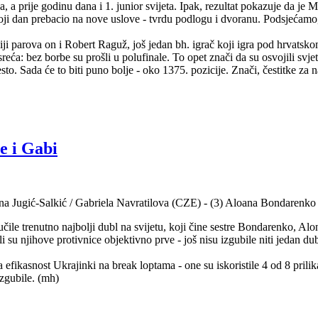
ča, a prije godinu dana i 1. junior svijeta. Ipak, rezultat pokazuje da j
oji dan prebacio na nove uslove - tvrdu podlogu i dvoranu. Podsjećamo, p
iji parova on i Robert Raguž, još jedan bh. igrač koji igra pod hrvatsk
 sreća: bez borbe su prošli u polufinale. To opet znači da su osvojili sv
to. Sada će to biti puno bolje - oko 1375. pozicije. Znači, čestitke za
e i Gabi
ana Jugić-Salkić / Gabriela Navratilova (CZE) - (3) Aloana Bondarenk
ile trenutno najbolji dubl na svijetu, koji čine sestre Bondarenko, Alo
 su njihove protivnice objektivno prve - još nisu izgubile niti jedan du
eća efikasnost Ukrajinki na break loptama - one su iskoristile 4 od 8 pri
izgubile. (mh)