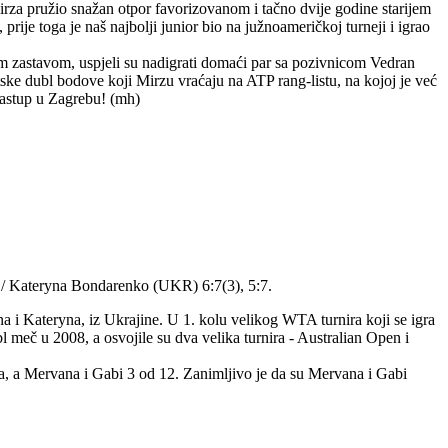
e Mirza pružio snažan otpor favorizovanom i tačno dvije godine starijem
rije toga je naš najbolji junior bio na južnoameričkoj turneji i igrao
om zastavom, uspjeli su nadigrati domaći par sa pozivnicom Vedran
jetske dubl bodove koji Mirzu vraćaju na ATP rang-listu, na kojoj je već
 nastup u Zagrebu! (mh)
o / Kateryna Bondarenko (UKR) 6:7(3), 5:7.
na i Kateryna, iz Ukrajine. U 1. kolu velikog WTA turnira koji se igra
bl meč u 2008, a osvojile su dva velika turnira - Australian Open i
lika, a Mervana i Gabi 3 od 12. Zanimljivo je da su Mervana i Gabi