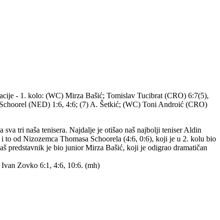
kacije - 1. kolo: (WC) Mirza Bašić; Tomislav Tucibrat (CRO) 6:7(5),
 Schoorel (NED) 1:6, 4:6; (7) A. Šetkić; (WC) Toni Androić (CRO)
sva tri naša tenisera. Najdalje je otišao naš najbolji teniser Aldin
 i to od Nizozemca Thomasa Schoorela (4:6, 0:6), koji je u 2. kolu bio
aš predstavnik je bio junior Mirza Bašić, koji je odigrao dramatičan
/ Ivan Zovko 6:1, 4:6, 10:6. (mh)