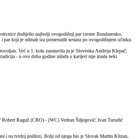
tivnice dodijelio najbolji ovogodišnji par (sestre Bondarenko,
 ali i par koji je odmah iza pomenutih sestara po ovogodišnjem učinku.
epovoljan. Već u 1. kolu zaustavila ju je Slovenka Andreja Klepač,
tradicija - u ovo doba godine nilada u karijeri nije imala neki
ć / Robert Raguž (CRO) - (WC) Vedran Šiljegović; Ivan Turudić
ni i na tvrdoj podlozi. Bolji od njega bio je Slovak Martin Klizan,