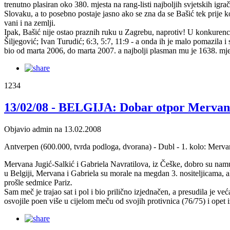
trenutno plasiran oko 380. mjesta na rang-listi najboljih svjetskih igra
Slovaku, a to posebno postaje jasno ako se zna da se Bašić tek prije k
vani i na zemlji.
Ipak, Bašić nije ostao praznih ruku u Zagrebu, naprotiv! U konkurenc
Šiljegović; Ivan Turudić; 6:3, 5:7, 11:9 - a onda ih je malo pomazila i
bio od marta 2006, do marta 2007. a najbolji plasman mu je 1638. mjes
1234
13/02/08 - BELGIJA: Dobar otpor Mervan
Objavio admin na 13.02.2008
Antverpen (600.000, tvrda podloga, dvorana) - Dubl - 1. kolo: Merv
Mervana Jugić-Salkić i Gabriela Navratilova, iz Češke, dobro su namuč
u Belgiji, Mervana i Gabriela su morale na megdan 3. nositeljicama, ali
prošle sedmice Pariz.
Sam meč je trajao sat i pol i bio prilično izjednačen, a presudila je v
osvojile poen više u cijelom meču od svojih protivnica (76/75) i opet 