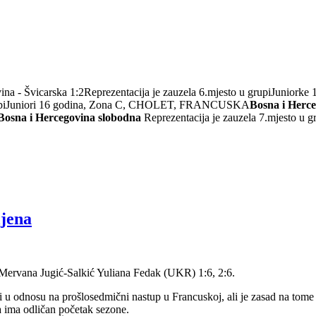
ina - Švicarska 1:2Reprezentacija je zauzela 6.mjesto u grupiJu
u grupiJuniori 16 godina, Zona C, CHOLET, FRANCUSKA
Bosna i Herc
Bosna i Hercegovina slobodna
Reprezentacija je zauzela 7.mjesto u g
ljena
: Mervana Jugić-Salkić Yuliana Fedak (UKR) 1:6, 2:6.
u odnosu na prošlosedmični nastup u Francuskoj, ali je zasad na tome sta
a ima odličan početak sezone.