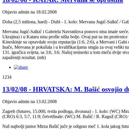
Objavio admin na 18.02.2008
Doha (2,5 miliona, hard) - Dubl - 1. kolo: Mervana Jugić-Salkić / Gab
Mervana Jugić-Salkić i Gabriela Navratilova ponovo nisu imale sreće. 
Ukrajina) i u Kataru nisu prošle ništa bolje. Ovaj put su im protivnice
Kineskinje su opravdale svoju reputaciju (1:6, 2:6), a Mervani i Gabi o
Inače, Mervana je pokušala i u kvalifikacijama singla za ovaj veliki t
131. igračica svijeta, sa 3:6, 3:6. Našoj teniserki u tom meču dvije stva
zapaženiji rezultat. (mh)
1234
13/02/08 - HRVATSKA: M. Bašić osvojio d
Objavio admin na 13.02.2008
Zagreb (futures, 15.000, tvrda podloga, dvorana) - 1. kolo: (WC) Mi
(CRO) 6:3, 5:7, 11:9; četvrtfinale: (WC) M. Bašić / R. Raguž (CRO) 
Naš najbolji junior Mirza Bašić juče je odigrao meč 1. kola jakog futu