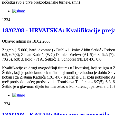
početku svoje prve prekookeanske turneje. (mh)
1234
18/02/08 - HRVATSKA: Kvalifikacije preja
Objavio admin na 18.02.2008
Zagreb (15.000, hard, dvorana) - Dubl - 1. kolo: Aldin Šetkić / Robe
6:3, 6:7(3); Zlatan Kadrić; (WC) Damien Webwr (AUS) 6:3, 6:2; (7) 
7:6(5), 6:0; 3. kolo: (7) A. Šetkić; T. Schoorel (NED) 4:6, 0:6.
Kvalifikacije za drugi ovogodišnji futures u Hrvatskoj, koji se igra u Z
Šetkić, koji je pokleknuo tek u finalnoj rundi (prethodno je dobio Sl
koban i za Zlatana Kadrića (1:6, 4:6). Kadrić je u 1. kolu pobijedio 
meč protiv domaćeg predstavnika Tomislava Tucibrata - 6:7(5), 6:3, 6
Šetkić je u glavnom dijelu turnira ostao u konkurenciji parova, a u 1
1234
18/02/08 - KATAR: Mervana se oprostila