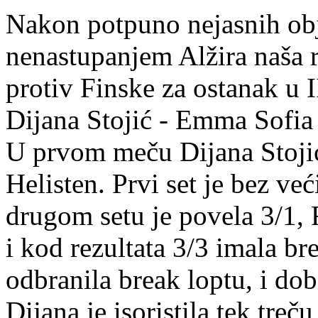
Nakon potpuno nejasnih obj
nenastupanjem Alžira naša r
protiv Finske za ostanak u I
Dijana Stojić - Emma Sofia 
U prvom meču Dijana Stojić
Helisten. Prvi set je bez ve
drugom setu je povela 3/1, 
i kod rezultata 3/3 imala br
odbranila break loptu, i do
Dijana je isoristila tek treču