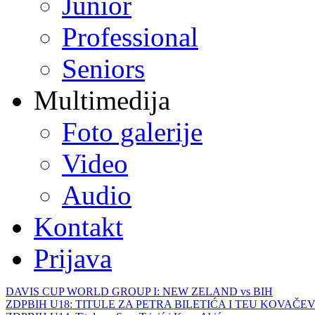
Junior
Professional
Seniors
Multimedija
Foto galerije
Video
Audio
Kontakt
Prijava
DAVIS CUP WORLD GROUP I: NEW ZELAND vs BIH
ZDPBIH U18: TITULE ZA PETRA BILETIĆA I TEU KOVAČEV