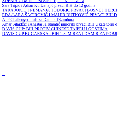
ZDPBIH U14: Titule za Saru Tripić i Kana Ahića
Sara Tripić i Adian Kurtćehajić prvaci BiH do 12 godina
TARA JOKIĆ I NEMANJA TODORIĆ PRVACI BOSNE I HER
EDA-LARA ŠAĆIROVIĆ I MAHIR BUTKOVIĆ PRVACI BIH 
ATP Challenger titula za Damira Džumhura
Amar Silajdžić i Anastasija Ignjatić juniorski prvaci BiH u kategoriji
DAVIS CUP: BIH PROTIV CHINESE TAIPEI U GOSTIMA
DAVIS CUP BUGARSKA - BIH 1-3: MIRZA I DAMIR ZA POB