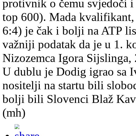
protivnik o čemu svjedoči i 
top 600). Mada kvalifikant
6:4) je čak i bolji na ATP lis
važniji podatak da je u 1. ko
Nizozemca Igora Sijslinga, 2
U dublu je Dodig igrao sa 
nositelji na startu bili slobo
bolji bili Slovenci Blaž Kav
(mh)