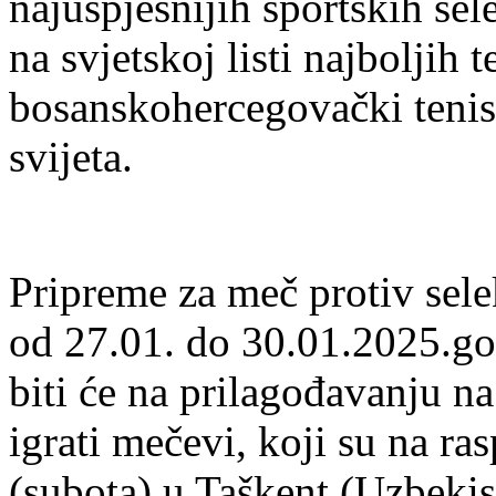
najuspješnijih sportskih sel
na svjetskoj listi najboljih t
bosanskohercegovački tenis
svijeta.
Pripreme za meč protiv sele
od 27.01. do 30.01.2025.go
biti će na prilagođavanju n
igrati mečevi, koji su na ra
(subota) u Taškent (Uzbekis