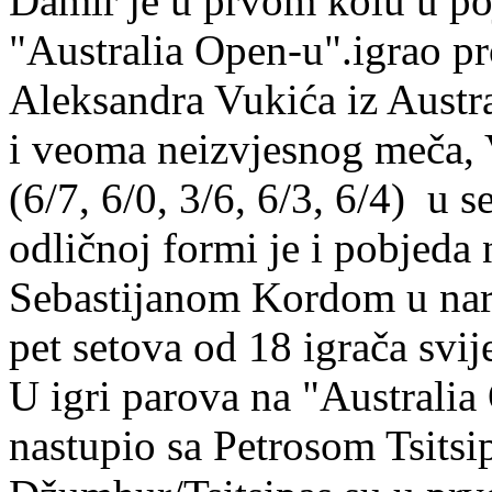
Damir je u prvom kolu u po
"Australia Open-u".igrao pr
Aleksandra Vukića iz Austr
i veoma neizvjesnog meča, V
(6/7, 6/0, 3/6, 6/3, 6/4) u 
odličnoj formi je i pobjeda
Sebastijanom Kordom u nared
pet setova od 18 igrača svij
U igri parova na "Australi
nastupio sa Petrosom Tsitsi