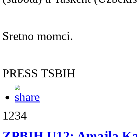
Sretno momci.
PRESS TSBIH
1234
ZPBIH U12: Amajla Kad