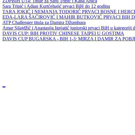
ZDPBIH U14: Titule za Saru Tripić i Kana Ahića
Sara Tripić i Adian Kurtćehajić prvaci BiH do 12 godina
TARA JOKIĆ I NEMANJA TODORIĆ PRVACI BOSNE I HER
EDA-LARA ŠAĆIROVIĆ I MAHIR BUTKOVIĆ PRVACI BIH 
ATP Challenger titula za Damira Džumhura
Amar Silajdžić i Anastasija Ignjatić juniorski prvaci BiH u kategoriji
DAVIS CUP: BIH PROTIV CHINESE TAIPEI U GOSTIMA
DAVIS CUP BUGARSKA - BIH 1-3: MIRZA I DAMIR ZA POB