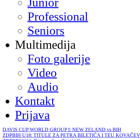
Junior
Professional
Seniors
Multimedija
Foto galerije
Video
Audio
Kontakt
Prijava
DAVIS CUP WORLD GROUP I: NEW ZELAND vs BIH
ZDPBIH U18: TITULE ZA PETRA BILETIĆA I TEU KOVAČEV