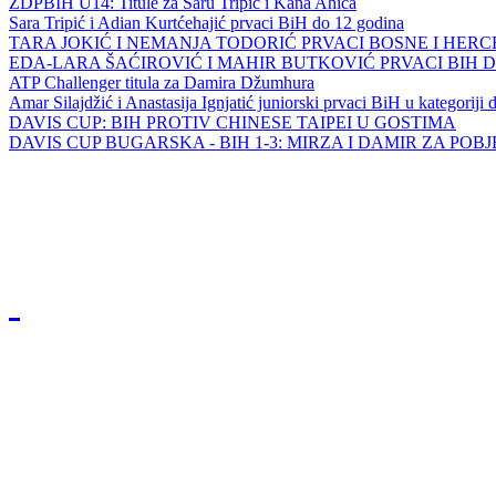
ZDPBIH U14: Titule za Saru Tripić i Kana Ahića
Sara Tripić i Adian Kurtćehajić prvaci BiH do 12 godina
TARA JOKIĆ I NEMANJA TODORIĆ PRVACI BOSNE I HER
EDA-LARA ŠAĆIROVIĆ I MAHIR BUTKOVIĆ PRVACI BIH 
ATP Challenger titula za Damira Džumhura
Amar Silajdžić i Anastasija Ignjatić juniorski prvaci BiH u kategoriji
DAVIS CUP: BIH PROTIV CHINESE TAIPEI U GOSTIMA
DAVIS CUP BUGARSKA - BIH 1-3: MIRZA I DAMIR ZA POB