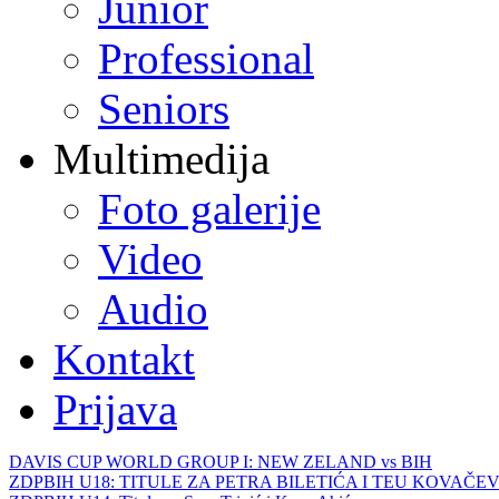
Junior
Professional
Seniors
Multimedija
Foto galerije
Video
Audio
Kontakt
Prijava
DAVIS CUP WORLD GROUP I: NEW ZELAND vs BIH
ZDPBIH U18: TITULE ZA PETRA BILETIĆA I TEU KOVAČEV