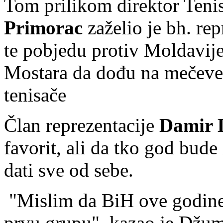
Tom prilikom direktor Teni
Primorac
zaželio je bh. re
te pobjedu protiv Moldavije
Mostara da dođu na mečeve 
tenisače
Član reprezentacije
Damir 
favorit, ali da tko god bude
dati sve od sebe.
"Mislim da BiH ove godine 
prvu grupu", kazao je Džu