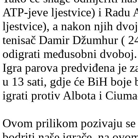
ATP-jeve ljestvice) i Radu 
ljestvice), a nakon njih dvoj
tenisač Damir Džumhur ( 2
odigrati međusobni dvoboj
Igra parova predviđena je 
u 13 sati, gdje će BiH boje 
igrati protiv Albota i Ciuma
Ovom prilikom pozivaju se s
bodriti naše igrače, na ov