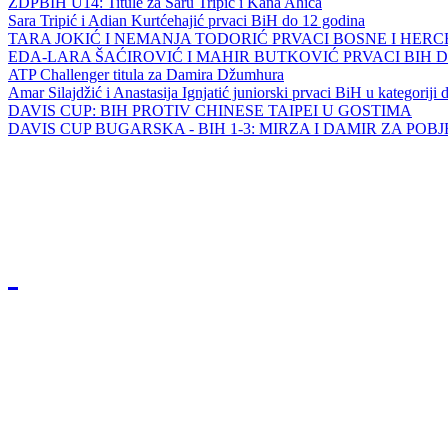
ZDPBIH U14: Titule za Saru Tripić i Kana Ahića
Sara Tripić i Adian Kurtćehajić prvaci BiH do 12 godina
TARA JOKIĆ I NEMANJA TODORIĆ PRVACI BOSNE I HER
EDA-LARA ŠAĆIROVIĆ I MAHIR BUTKOVIĆ PRVACI BIH 
ATP Challenger titula za Damira Džumhura
Amar Silajdžić i Anastasija Ignjatić juniorski prvaci BiH u kategoriji
DAVIS CUP: BIH PROTIV CHINESE TAIPEI U GOSTIMA
DAVIS CUP BUGARSKA - BIH 1-3: MIRZA I DAMIR ZA POB