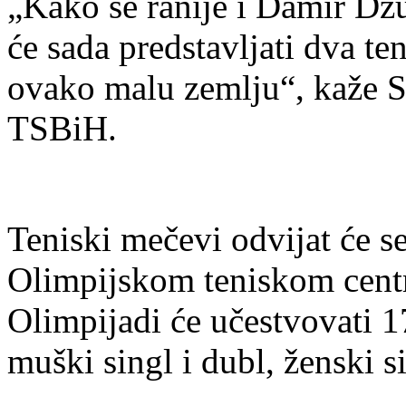
„Kako se ranije i Damir Dž
će sada predstavljati dva te
ovako malu zemlju“, kaže S
TSBiH.
Teniski mečevi odvijat će s
Olimpijskom teniskom centr
Olimpijadi će učestvovati 1
muški singl i dubl, ženski si