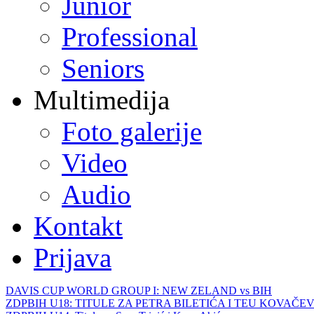
Junior
Professional
Seniors
Multimedija
Foto galerije
Video
Audio
Kontakt
Prijava
DAVIS CUP WORLD GROUP I: NEW ZELAND vs BIH
ZDPBIH U18: TITULE ZA PETRA BILETIĆA I TEU KOVAČEV