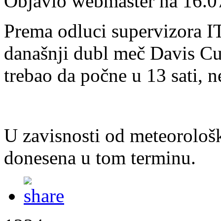
Objavio webmaster na 16.0
Prema odluci supervizora I
današnji dubl meč Davis Cu
trebao da počne u 13 sati, n
U zavisnosti od meteorološk
donesena u tom terminu.