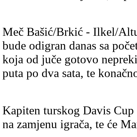
Meč Bašić/Brkić - Ilkel/Alt
bude odigran danas sa počet
koja od juče gotovo nepre
puta po dva sata, te konačn
Kapiten turskog Davis Cup t
na zamjenu igrača, te će Ma