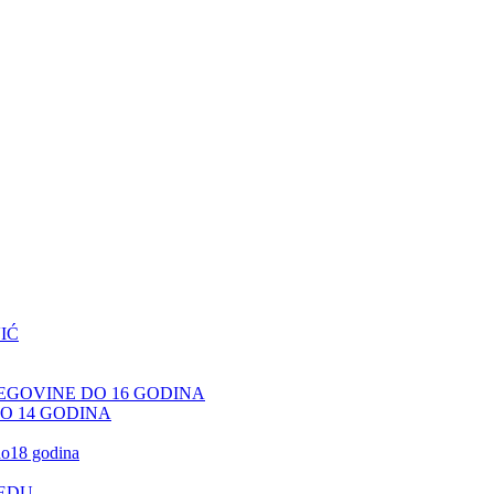
IĆ
CEGOVINE DO 16 GODINA
DO 14 GODINA
 do18 godina
JEDU