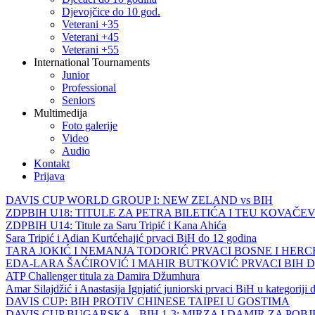
Djevojčice do 10 god.
Veterani +35
Veterani +45
Veterani +55
International Tournaments
Junior
Professional
Seniors
Multimedija
Foto galerije
Video
Audio
Kontakt
Prijava
DAVIS CUP WORLD GROUP I: NEW ZELAND vs BIH
ZDPBIH U18: TITULE ZA PETRA BILETIĆA I TEU KOVAČEV
ZDPBIH U14: Titule za Saru Tripić i Kana Ahića
Sara Tripić i Adian Kurtćehajić prvaci BiH do 12 godina
TARA JOKIĆ I NEMANJA TODORIĆ PRVACI BOSNE I HER
EDA-LARA ŠAĆIROVIĆ I MAHIR BUTKOVIĆ PRVACI BIH 
ATP Challenger titula za Damira Džumhura
Amar Silajdžić i Anastasija Ignjatić juniorski prvaci BiH u kategoriji
DAVIS CUP: BIH PROTIV CHINESE TAIPEI U GOSTIMA
DAVIS CUP BUGARSKA - BIH 1-3: MIRZA I DAMIR ZA POB