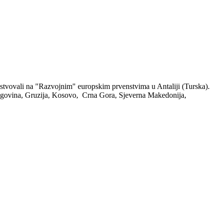
čestvovali na "Razvojnim" europskim prvenstvima u Antaliji (Turska).
cegovina, Gruzija, Kosovo, Crna Gora, Sjeverna Makedonija,