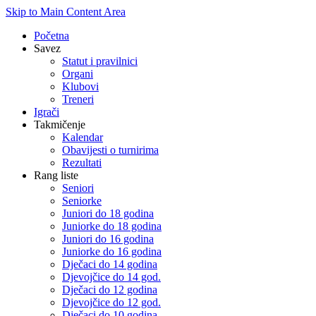
Skip to Main Content Area
Početna
Savez
Statut i pravilnici
Organi
Klubovi
Treneri
Igrači
Takmičenje
Kalendar
Obavijesti o turnirima
Rezultati
Rang liste
Seniori
Seniorke
Juniori do 18 godina
Juniorke do 18 godina
Juniori do 16 godina
Juniorke do 16 godina
Dječaci do 14 godina
Djevojčice do 14 god.
Dječaci do 12 godina
Djevojčice do 12 god.
Dječaci do 10 godina