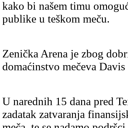
kako bi našem timu omogući
publike u teškom meču.
Zenička Arena je zbog dobri
domaćinstvo mečeva Davis
U narednih 15 dana pred Te
zadatak zatvaranja finansijs
meča, te se nadamo podršci s