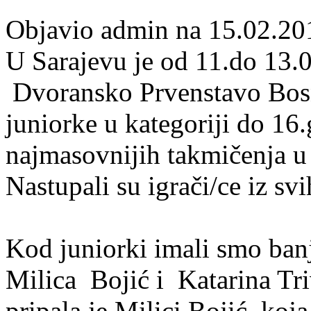
Objavio admin na 15.02.20
U Sarajevu je od 11.do 13.
Dvoransko Prvenstavo Bosne
juniorke u kategoriji do 16.
najmasovnijih takmičenja u
Nastupali su igrači/ce iz s
Kod juniorki imali smo banj
Milica Bojić i Katarina Triv
pripala je Milici Bojić, koja