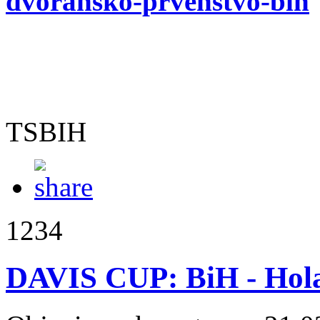
dvoransko-prvenstvo-bih
TSBIH
1234
DAVIS CUP: BiH - Holan