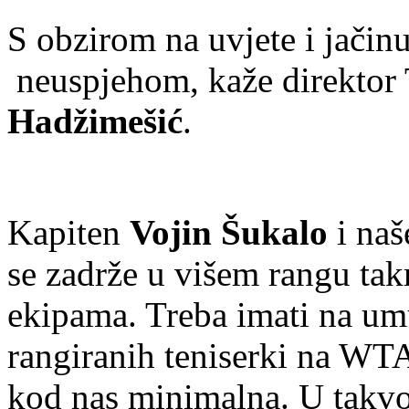
S obzirom na uvjete i jači
neuspjehom, kaže direktor
Hadžimešić
.
Kapiten
Vojin Šukalo
i naš
se zadrže u višem rangu t
ekipama. Treba imati na u
rangiranih teniserki na WTA 
kod nas minimalna. U takvoj