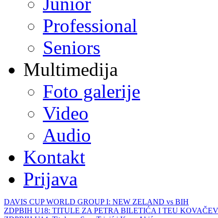
Junior
Professional
Seniors
Multimedija
Foto galerije
Video
Audio
Kontakt
Prijava
DAVIS CUP WORLD GROUP I: NEW ZELAND vs BIH
ZDPBIH U18: TITULE ZA PETRA BILETIĆA I TEU KOVAČEV