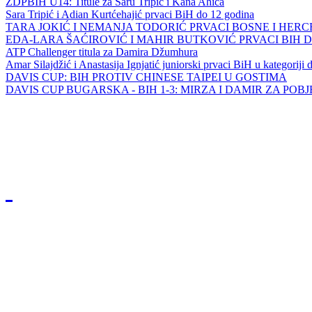
ZDPBIH U14: Titule za Saru Tripić i Kana Ahića
Sara Tripić i Adian Kurtćehajić prvaci BiH do 12 godina
TARA JOKIĆ I NEMANJA TODORIĆ PRVACI BOSNE I HER
EDA-LARA ŠAĆIROVIĆ I MAHIR BUTKOVIĆ PRVACI BIH 
ATP Challenger titula za Damira Džumhura
Amar Silajdžić i Anastasija Ignjatić juniorski prvaci BiH u kategoriji
DAVIS CUP: BIH PROTIV CHINESE TAIPEI U GOSTIMA
DAVIS CUP BUGARSKA - BIH 1-3: MIRZA I DAMIR ZA POB