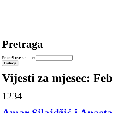
Pretraga
Pretraži ove stranice:
Vijesti za mjesec: Fe
1234
Amar Silajdžić i Anastas