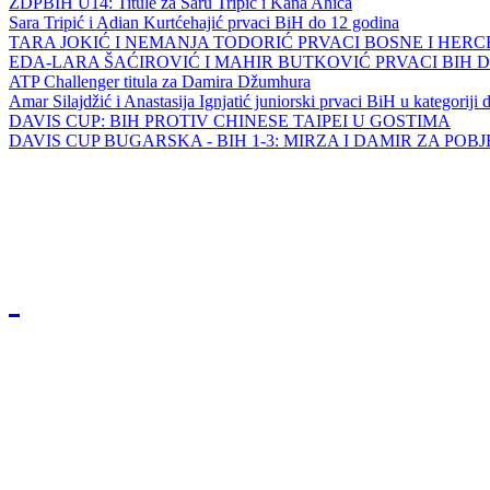
ZDPBIH U14: Titule za Saru Tripić i Kana Ahića
Sara Tripić i Adian Kurtćehajić prvaci BiH do 12 godina
TARA JOKIĆ I NEMANJA TODORIĆ PRVACI BOSNE I HER
EDA-LARA ŠAĆIROVIĆ I MAHIR BUTKOVIĆ PRVACI BIH 
ATP Challenger titula za Damira Džumhura
Amar Silajdžić i Anastasija Ignjatić juniorski prvaci BiH u kategoriji
DAVIS CUP: BIH PROTIV CHINESE TAIPEI U GOSTIMA
DAVIS CUP BUGARSKA - BIH 1-3: MIRZA I DAMIR ZA POB