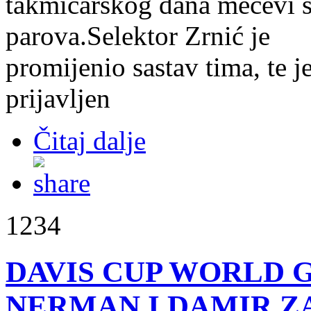
takmičarskog dana mečevi s
parova.Selektor Zrnić je
promijenio sastav tima, te 
prijavljen
Čitaj dalje
1234
DAVIS CUP WORLD GR
NERMAN I DAMIR ZA 