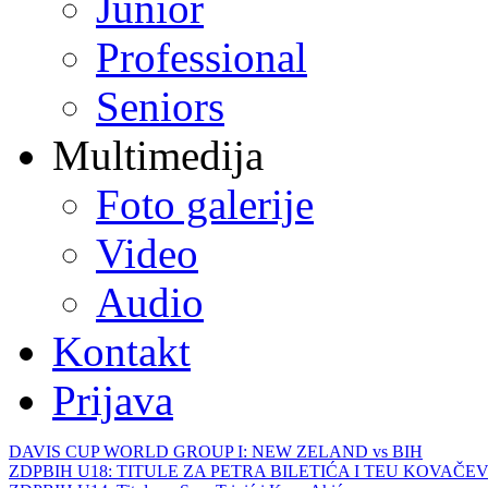
Junior
Professional
Seniors
Multimedija
Foto galerije
Video
Audio
Kontakt
Prijava
DAVIS CUP WORLD GROUP I: NEW ZELAND vs BIH
ZDPBIH U18: TITULE ZA PETRA BILETIĆA I TEU KOVAČEV