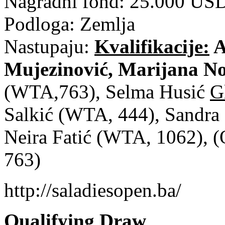
Nagradni fond:
25.000 US
Podloga: Zemlja
Nastupaju:
Kvalifikacije:
A
Mujezinović, Marijana N
(WTA,763), Selma Husić
G
Salkić (WTA, 444), Sandra
Neira Fatić (WTA, 1062), 
763)
http://saladiesopen.ba/
Qualifying Draw