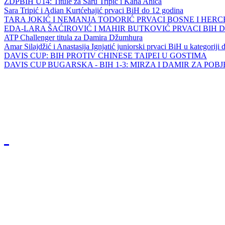
ZDPBIH U14: Titule za Saru Tripić i Kana Ahića
Sara Tripić i Adian Kurtćehajić prvaci BiH do 12 godina
TARA JOKIĆ I NEMANJA TODORIĆ PRVACI BOSNE I HER
EDA-LARA ŠAĆIROVIĆ I MAHIR BUTKOVIĆ PRVACI BIH 
ATP Challenger titula za Damira Džumhura
Amar Silajdžić i Anastasija Ignjatić juniorski prvaci BiH u kategoriji
DAVIS CUP: BIH PROTIV CHINESE TAIPEI U GOSTIMA
DAVIS CUP BUGARSKA - BIH 1-3: MIRZA I DAMIR ZA POB