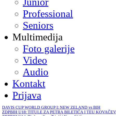
Junior
Professional
Seniors
Multimedija
Foto galerije
Video
Audio
Kontakt
Prijava
DAVIS CUP WORLD GROUP I: NEW ZELAND vs BIH
ZDPBIH U18: TITULE ZA PETRA BILETIĆA I TEU KOVAČEV