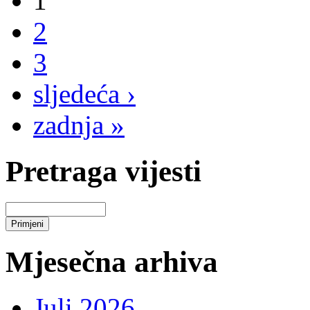
1
2
3
sljedeća ›
zadnja »
Pretraga vijesti
Mjesečna arhiva
Juli 2026