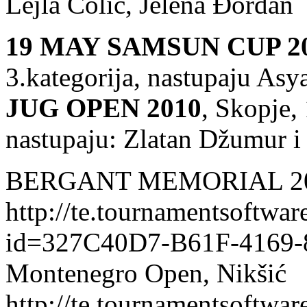
Lejla Čolić, Jelena Đordan
19 MAY SAMSUN CUP 2
3.kategorija, nastupaju Asy
JUG OPEN 2010
, Skopje,
nastupaju: Zlatan Džumur i
BERGANT MEMORIAL 2
http://te.tournamentsoftwa
id=327C40D7-B61F-4169
Montenegro Open, Nikšić
http://te.tournamentsoftwa