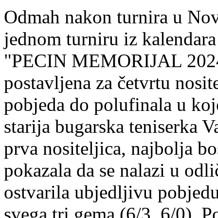
Odmah nakon turnira u Novo
jednom turniru iz kalendara
"PECIN MEMORIJAL 2024" u
postavljena za četvrtu nosit
pobjeda do polufinala u ko
starija bugarska teniserka V
prva nositeljica, najbolja 
pokazala da se nalazi u odli
ostvarila ubjedljivu pobjed
svega tri gema (6/3, 6/0). 