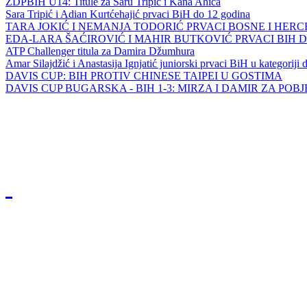
ZDPBIH U14: Titule za Saru Tripić i Kana Ahića
Sara Tripić i Adian Kurtćehajić prvaci BiH do 12 godina
TARA JOKIĆ I NEMANJA TODORIĆ PRVACI BOSNE I HER
EDA-LARA ŠAĆIROVIĆ I MAHIR BUTKOVIĆ PRVACI BIH 
ATP Challenger titula za Damira Džumhura
Amar Silajdžić i Anastasija Ignjatić juniorski prvaci BiH u kategoriji
DAVIS CUP: BIH PROTIV CHINESE TAIPEI U GOSTIMA
DAVIS CUP BUGARSKA - BIH 1-3: MIRZA I DAMIR ZA POB