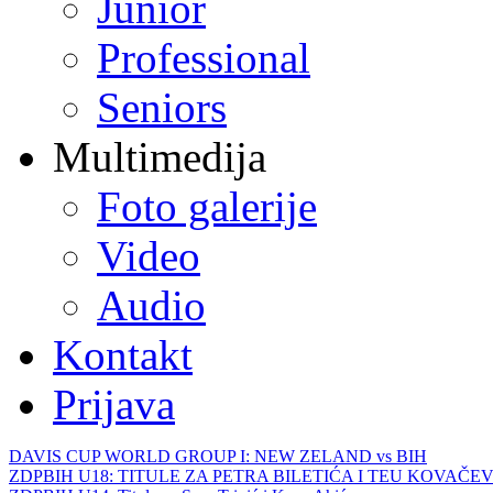
Junior
Professional
Seniors
Multimedija
Foto galerije
Video
Audio
Kontakt
Prijava
DAVIS CUP WORLD GROUP I: NEW ZELAND vs BIH
ZDPBIH U18: TITULE ZA PETRA BILETIĆA I TEU KOVAČEV