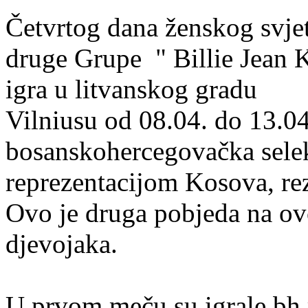
Četvrtog dana ženskog svje
druge Grupe " Billie Jean 
igra u litvanskog gradu
Vilniusu od 08.04. do 13.0
bosanskohercegovačka selekc
reprezentacijom Kosova, re
Ovo je druga pobjeda na o
djevojaka.
U prvom meču su igrale bh 