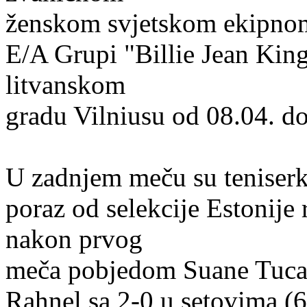
ženskom svjetskom ekipnom 
E/A Grupi "Billie Jean Kin
litvanskom
gradu Vilniusu od 08.04. d
U zadnjem meču su teniserk
poraz od selekcije Estonije
nakon prvog
meča pobjedom Suane Tuc
Rahnel sa 2-0 u setovima (