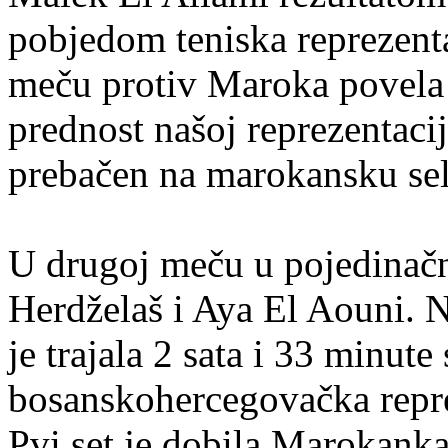
pobjedom teniska reprezent
meču protiv Maroka povela s
prednost našoj reprezentaciji
prebačen na marokansku sel
U drugoj meču u pojedinačn
Herdželaš i Aya El Aouni. N
je trajala 2 sata i 33 minute 
bosanskohercegovačka repre
Pvi set je dobila Marokanka