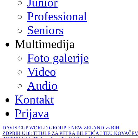
Junior
Professional
Seniors
Multimedija
Foto galerije
Video
Audio
Kontakt
Prijava
DAVIS CUP WORLD GROUP I: NEW ZELAND vs BIH
ZDPBIH U18: TITULE ZA PETRA BILETIĆA I TEU KOVAČEV