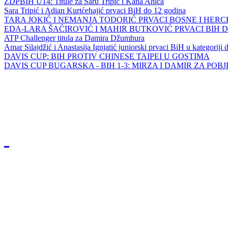
ZDPBIH U14: Titule za Saru Tripić i Kana Ahića
Sara Tripić i Adian Kurtćehajić prvaci BiH do 12 godina
TARA JOKIĆ I NEMANJA TODORIĆ PRVACI BOSNE I HER
EDA-LARA ŠAĆIROVIĆ I MAHIR BUTKOVIĆ PRVACI BIH 
ATP Challenger titula za Damira Džumhura
Amar Silajdžić i Anastasija Ignjatić juniorski prvaci BiH u kategoriji
DAVIS CUP: BIH PROTIV CHINESE TAIPEI U GOSTIMA
DAVIS CUP BUGARSKA - BIH 1-3: MIRZA I DAMIR ZA POB