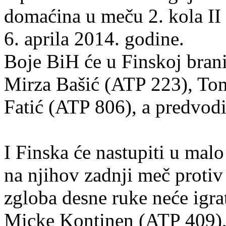
domaćina u meču 2. kola II
6. aprila 2014. godine.
Boje BiH će u Finskoj bra
Mirza Bašić (ATP 223), To
Fatić (ATP 806), a predvodi 
I Finska će nastupiti u ma
na njihov zadnji meč proti
zgloba desne ruke neće igrat
Micke Kontinen (ATP 409),