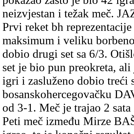
neizvjestan i težak meč. JAZ
Prvi reket bh reprezentac
maksimum i veliku borbenost
dobio drugi set sa 6/3. Otišl
set je bio pun preokreta, al
igri i zasluženo dobio treći 
bosanskohercegovačku DAVI
od 3-1. Meč je trajao 2 sata
Peti meč između Mirze BAŠ