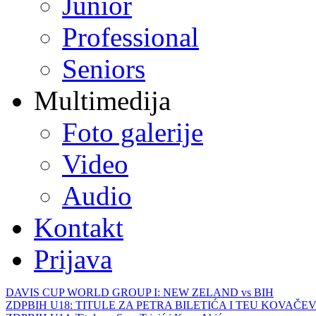
Junior
Professional
Seniors
Multimedija
Foto galerije
Video
Audio
Kontakt
Prijava
DAVIS CUP WORLD GROUP I: NEW ZELAND vs BIH
ZDPBIH U18: TITULE ZA PETRA BILETIĆA I TEU KOVAČEV