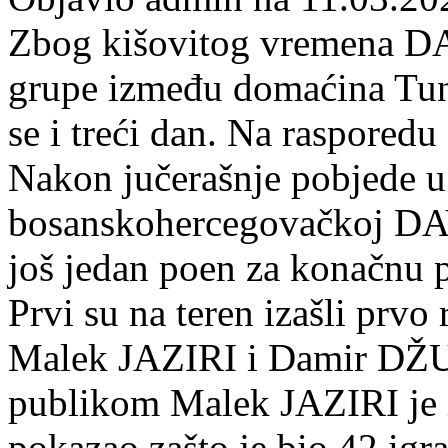
Zbog kišovitog vremena D
grupe između domaćina Tuni
se i treći dan. Na rasporedu
Nakon jučerašnje pobjede 
bosanskohercegovačkoj DAV
još jedan poen za konačnu 
Prvi su na teren izašli prvo 
Malek JAZIRI i Damir D
publikom Malek JAZIRI je 
pokazao zašto je bio 42 igra