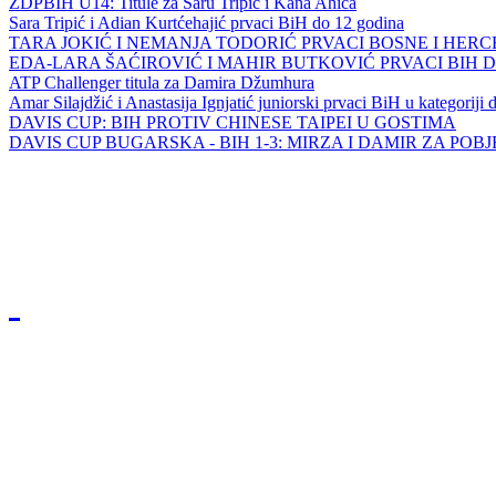
ZDPBIH U14: Titule za Saru Tripić i Kana Ahića
Sara Tripić i Adian Kurtćehajić prvaci BiH do 12 godina
TARA JOKIĆ I NEMANJA TODORIĆ PRVACI BOSNE I HER
EDA-LARA ŠAĆIROVIĆ I MAHIR BUTKOVIĆ PRVACI BIH 
ATP Challenger titula za Damira Džumhura
Amar Silajdžić i Anastasija Ignjatić juniorski prvaci BiH u kategoriji
DAVIS CUP: BIH PROTIV CHINESE TAIPEI U GOSTIMA
DAVIS CUP BUGARSKA - BIH 1-3: MIRZA I DAMIR ZA POB