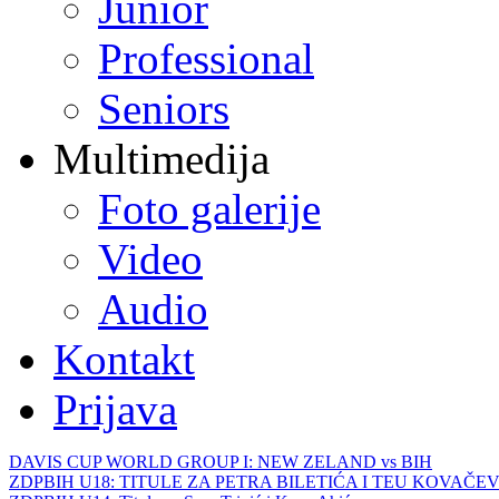
Junior
Professional
Seniors
Multimedija
Foto galerije
Video
Audio
Kontakt
Prijava
DAVIS CUP WORLD GROUP I: NEW ZELAND vs BIH
ZDPBIH U18: TITULE ZA PETRA BILETIĆA I TEU KOVAČEV