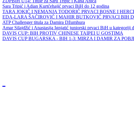
ZDPBIH U14: Titule za Saru Tripić i Kana Ahića
Sara Tripić i Adian Kurtćehajić prvaci BiH do 12 godina
TARA JOKIĆ I NEMANJA TODORIĆ PRVACI BOSNE I HER
EDA-LARA ŠAĆIROVIĆ I MAHIR BUTKOVIĆ PRVACI BIH 
ATP Challenger titula za Damira Džumhura
Amar Silajdžić i Anastasija Ignjatić juniorski prvaci BiH u kategoriji
DAVIS CUP: BIH PROTIV CHINESE TAIPEI U GOSTIMA
DAVIS CUP BUGARSKA - BIH 1-3: MIRZA I DAMIR ZA POB