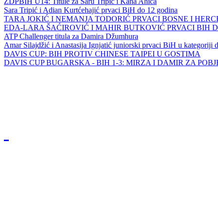
ZDPBIH U14: Titule za Saru Tripić i Kana Ahića
Sara Tripić i Adian Kurtćehajić prvaci BiH do 12 godina
TARA JOKIĆ I NEMANJA TODORIĆ PRVACI BOSNE I HER
EDA-LARA ŠAĆIROVIĆ I MAHIR BUTKOVIĆ PRVACI BIH 
ATP Challenger titula za Damira Džumhura
Amar Silajdžić i Anastasija Ignjatić juniorski prvaci BiH u kategoriji
DAVIS CUP: BIH PROTIV CHINESE TAIPEI U GOSTIMA
DAVIS CUP BUGARSKA - BIH 1-3: MIRZA I DAMIR ZA POB