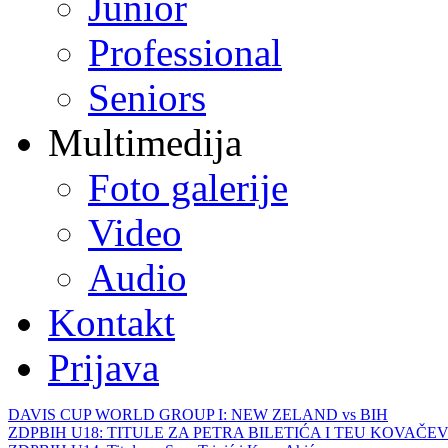
Junior
Professional
Seniors
Multimedija
Foto galerije
Video
Audio
Kontakt
Prijava
DAVIS CUP WORLD GROUP I: NEW ZELAND vs BIH
ZDPBIH U18: TITULE ZA PETRA BILETIĆA I TEU KOVAČEV