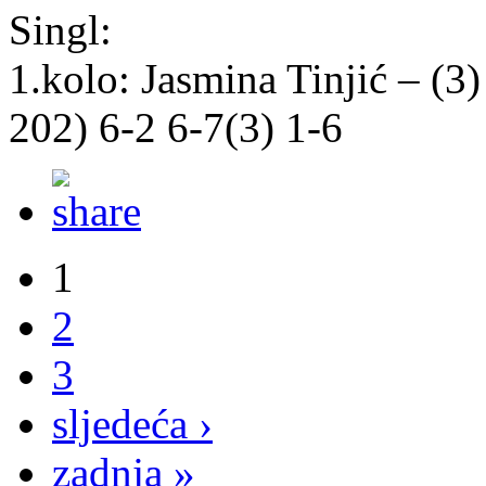
Singl:
1.kolo: Jasmina Tinjić – (
202) 6-2 6-7(3) 1-6
1
2
3
sljedeća ›
zadnja »