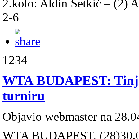
2.kolo: Aldin Šetkić – (2)
2-6
1234
WTA BUDAPEST: Tinjić 
turniru
Objavio webmaster na 28.0
WTA BUDAPEST, (28)30.04