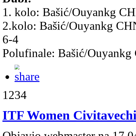
1. kolo: Bašić/Ouyankg CH
2.kolo: Bašić/Ouyankg CH
6-4
Polufinale: Bašić/Ouyank
1234
ITF Women Civitavechia
Objavio webmaster na 17.0