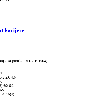
:2 6:1
t karijere
anjo Raspudić-dubl (ATP, 1004)
:1
2 2:6 4:6
:0
) 6:2 6:2
6:2
:4 7:6(4)