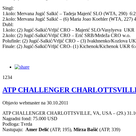
Singl:
1.kolo: Mervana Jugić Salkić – Tadeja Majerić SLO (WTA, 290) 6:2 
2.kolo: Mervana Jugić Salkić – (6) Maria Joao Koehler (WTA, 227) 4
Dubl:
1.kolo: (2) Jugić-Salkić/Vrljić CRO – Majerić SLO/Vasylyeva UKR 
2.kolo: (2) Jugić-Salkić/Vrljić CRO – Erić SRB/Mrdeža CRO w.o.
Polufinle: (2) Jugić-Salkić/Vrljić CRO – (3) Ivakhnenko/Kozlova UK
Finale: (2) Jugić-Salkić/Vrljić CRO- (1) Kichenok/Kichenok UKR 6:
1234
ATP CHALLENGER CHARLOTTSVILLE: Bog
Objavio webmaster na 30.10.2011
ATP CHALLENGER CHARLOTTSVILLE, VA, USA – (29.) 31.10.-
Nagradni fond: 75.000 USD
Podloga: Tvrda
Nastupaju:
Amer Delić
(ATP, 195),
Mirza Bašić
(ATP, 339)