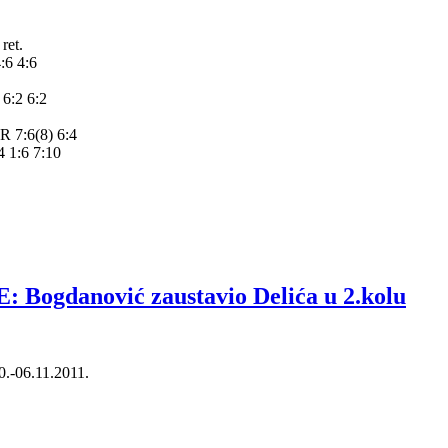
ret.
:6 4:6
6:2 6:2
R 7:6(8) 6:4
4 1:6 7:10
danović zaustavio Delića u 2.kolu
06.11.2011.