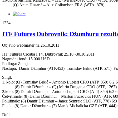
1.kolo:(8)Jasmina Kajtazović – (SE) Iva Mekovec CRO (WTA, 906)6
(Q) Anita Husarić – Alix Collombon FRA (WTA, 878)
1234
ITF Futures Dubrovnik: Džumhuru rezulta
Objavio webmaster na 26.10.2011
ITF Futures Croatia F14, Dubrovnik 25.10.-30.10.2011.
Nagradni fond: 15.000 USD
Podloga: Zemlja
Nastupa: Damir Džumhur (ATP,453), Tomislav Brkić (ATP, 571), Fr
Singl:
1. kolo: (Q) Tomislav Brkić – Antonio Lupieri CRO (ATP, 850) 6:2 6
(8) Damir Džumhur – (Q) Marin Draganja CRO (ATP, 1267) 6:
2.kolo: (8) Damir Džumhur – Antonio Lupieri CRO (ATP, 850) 6:2 6
Četvrtfinale: (8) Damir Džumhur – Marton Fucsovics HUN (ATP, 608
Polufinale: (8) Damir Džumhur – Janez Semrajc SLO (ATP, 778) 6:3 
Finale: (8) Damir Džumhur – (7) Marek Michalicka CZE (ATP, 444) 6
Dubl: