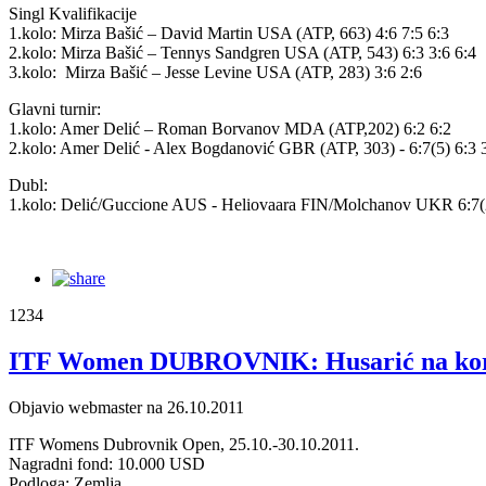
Singl Kvalifikacije
1.kolo: Mirza Bašić – David Martin USA (ATP, 663) 4:6 7:5 6:3
2.kolo: Mirza Bašić – Tennys Sandgren USA (ATP, 543) 6:3 3:6 6:4
3.kolo: Mirza Bašić – Jesse Levine USA (ATP, 283) 3:6 2:6
Glavni turnir:
1.kolo: Amer Delić – Roman Borvanov MDA (ATP,202) 6:2 6:2
2.kolo: Amer Delić - Alex Bogdanović GBR (ATP, 303) - 6:7(5) 6:3 
Dubl:
1.kolo: Delić/Guccione AUS - Heliovaara FIN/Molchanov UKR 6:7(2
1234
ITF Women DUBROVNIK: Husarić na kora
Objavio webmaster na 26.10.2011
ITF Womens Dubrovnik Open, 25.10.-30.10.2011.
Nagradni fond: 10.000 USD
Podloga: Zemlja