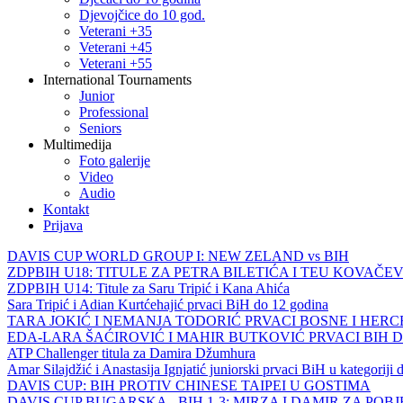
Djevojčice do 10 god.
Veterani +35
Veterani +45
Veterani +55
International Tournaments
Junior
Professional
Seniors
Multimedija
Foto galerije
Video
Audio
Kontakt
Prijava
DAVIS CUP WORLD GROUP I: NEW ZELAND vs BIH
ZDPBIH U18: TITULE ZA PETRA BILETIĆA I TEU KOVAČEV
ZDPBIH U14: Titule za Saru Tripić i Kana Ahića
Sara Tripić i Adian Kurtćehajić prvaci BiH do 12 godina
TARA JOKIĆ I NEMANJA TODORIĆ PRVACI BOSNE I HER
EDA-LARA ŠAĆIROVIĆ I MAHIR BUTKOVIĆ PRVACI BIH 
ATP Challenger titula za Damira Džumhura
Amar Silajdžić i Anastasija Ignjatić juniorski prvaci BiH u kategoriji
DAVIS CUP: BIH PROTIV CHINESE TAIPEI U GOSTIMA
DAVIS CUP BUGARSKA - BIH 1-3: MIRZA I DAMIR ZA POB