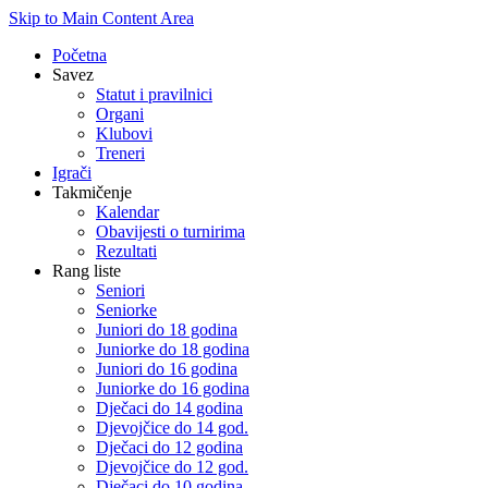
Skip to Main Content Area
Početna
Savez
Statut i pravilnici
Organi
Klubovi
Treneri
Igrači
Takmičenje
Kalendar
Obavijesti o turnirima
Rezultati
Rang liste
Seniori
Seniorke
Juniori do 18 godina
Juniorke do 18 godina
Juniori do 16 godina
Juniorke do 16 godina
Dječaci do 14 godina
Djevojčice do 14 god.
Dječaci do 12 godina
Djevojčice do 12 god.
Dječaci do 10 godina