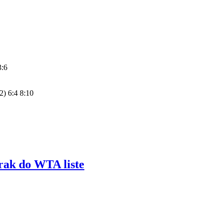
3:6
) 6:4 8:10
k do WTA liste