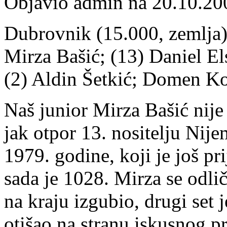
Objavio admin na 20.10.20
Dubrovnik (15.000, zemlja) 
Mirza Bašić; (13) Daniel El
(2) Aldin Šetkić; Domen Ko
Naš junior Mirza Bašić nije 
jak otpor 13. nositelju Ni
1979. godine, koji je još pr
sada je 1028. Mirza se odlič
na kraju izgubio, drugi set 
otišao na stranu iskusnog pr