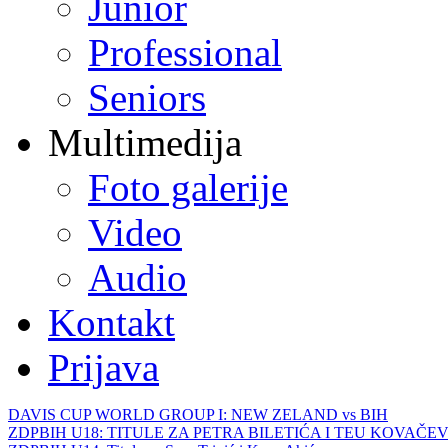
Junior
Professional
Seniors
Multimedija
Foto galerije
Video
Audio
Kontakt
Prijava
DAVIS CUP WORLD GROUP I: NEW ZELAND vs BIH
ZDPBIH U18: TITULE ZA PETRA BILETIĆA I TEU KOVAČEV