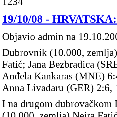
1234
19/10/08 - HRVATSKA: 
Objavio admin na 19.10.20
Dubrovnik (10.000, zemlja) 
Fatić; Jana Bezbradica (SRB
Anđela Kankaras (MNE) 6:4,
Anna Livadaru (GER) 2:6, 
I na drugom dubrovačkom I
(10.000, zemlja) Neira Fatić