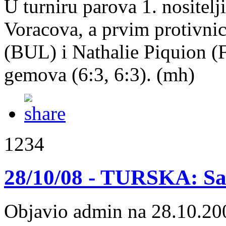
U turniru parova 1. nositel
Voracova, a prvim protivni
(BUL) i Nathalie Piquion (F
gemova (6:3, 6:3). (mh)
1234
28/10/08 - TURSKA: San
Objavio admin na 28.10.20