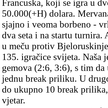
Francuska, koji se igra u dv
50.000(+H) dolara. Mervana 
sjajno i veoma borbeno - vrlo
dva seta i na startu turnira.
u meču protiv Bjeloruskinje
135. igračice svijeta. Naša j
gemova (2:6, 3:6), s tim da 
jednu break priliku. U drug
do ukupno 10 break prilika, 
vjetar.