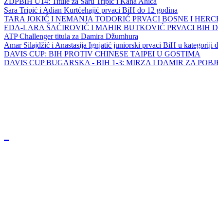
ZDPBIH U14: Titule za Saru Tripić i Kana Ahića
Sara Tripić i Adian Kurtćehajić prvaci BiH do 12 godina
TARA JOKIĆ I NEMANJA TODORIĆ PRVACI BOSNE I HER
EDA-LARA ŠAĆIROVIĆ I MAHIR BUTKOVIĆ PRVACI BIH 
ATP Challenger titula za Damira Džumhura
Amar Silajdžić i Anastasija Ignjatić juniorski prvaci BiH u kategoriji
DAVIS CUP: BIH PROTIV CHINESE TAIPEI U GOSTIMA
DAVIS CUP BUGARSKA - BIH 1-3: MIRZA I DAMIR ZA POB