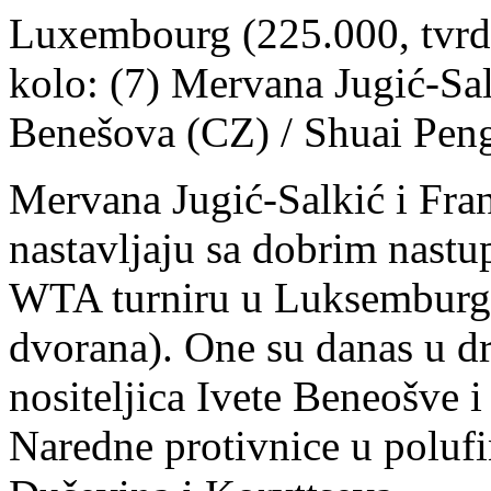
Luxembourg (225.000, tvrda
kolo: (7) Mervana Jugić-Sal
Benešova (CZ) / Shuai Peng
Mervana Jugić-Salkić i Fra
nastavljaju sa dobrim nast
WTA turniru u Luksemburgu
dvorana). One su danas u d
nositeljica Ivete Beneošve i
Naredne protivnice u polufin