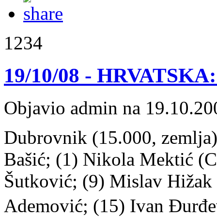
1234
19/10/08 - HRVATSKA: 
Objavio admin na 19.10.20
Dubrovnik (15.000, zemlja) 
Bašić; (1) Nikola Mektić (C
Šutković; (9) Mislav Hižak
Ademović; (15) Ivan Đurđev