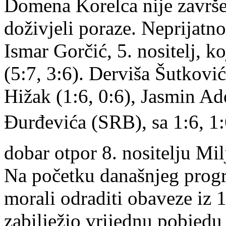
Domena Korelca nije završen,
doživjeli poraze. Neprijatn
Ismar Gorčić, 5. nositelj, k
(5:7, 3:6). Derviša Šutković
Hižak (1:6, 0:6), Jasmin Ad
Đurđevića (SRB), sa 1:6, 1:
dobar otpor 8. nositelju Milj
Na početku današnjeg progr
morali odraditi obaveze iz 
zabilježio vrijednu pobjedu