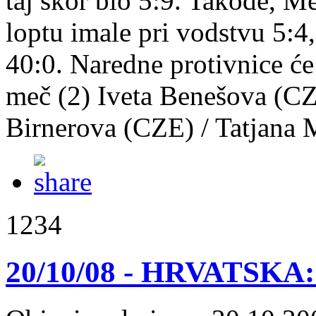
taj skor bio 5:9. Takođe, M
loptu imale pri vodstvu 5:4,
40:0. Naredne protivnice će 
meč (2) Iveta Benešova (C
Birnerova (CZE) / Tatjana
1234
20/10/08 - HRVATSKA: 