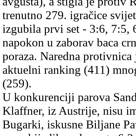
avgusta), a stigla je proti
trenutno 279. igračice svijet
izgubila prvi set - 3:6, 7:5
napokon u zaborav baca crn
poraza. Naredna protivnica j
aktuelni ranking (411) mnog
(259).
U konkurenciji parova Sandr
Klaffner, iz Austrije, nisu 
Bugarki, iskusne Biljane Pa