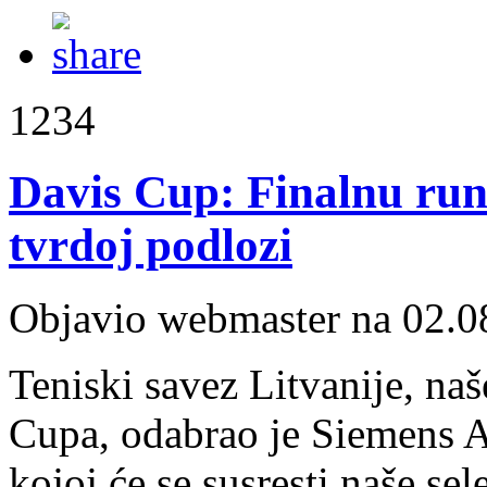
1234
Davis Cup: Finalnu run
tvrdoj podlozi
Objavio webmaster na 02.0
Teniski savez Litvanije, na
Cupa, odabrao je Siemens A
kojoj će se susresti naše se