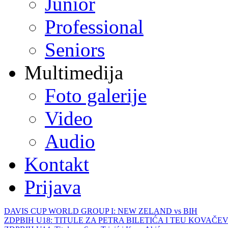
Junior
Professional
Seniors
Multimedija
Foto galerije
Video
Audio
Kontakt
Prijava
DAVIS CUP WORLD GROUP I: NEW ZELAND vs BIH
ZDPBIH U18: TITULE ZA PETRA BILETIĆA I TEU KOVAČEV