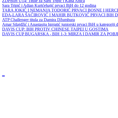
ZDPBIH U14: Titule za Saru Tripić i Kana Ahića
Sara Tripić i Adian Kurtćehajić prvaci BiH do 12 godina
TARA JOKIĆ I NEMANJA TODORIĆ PRVACI BOSNE I HER
EDA-LARA ŠAĆIROVIĆ I MAHIR BUTKOVIĆ PRVACI BIH 
ATP Challenger titula za Damira Džumhura
Amar Silajdžić i Anastasija Ignjatić juniorski prvaci BiH u kategoriji
DAVIS CUP: BIH PROTIV CHINESE TAIPEI U GOSTIMA
DAVIS CUP BUGARSKA - BIH 1-3: MIRZA I DAMIR ZA POB