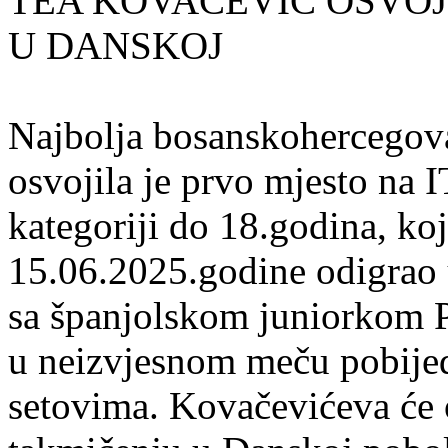
TEA KOVAČEVIĆ OSVOJI
U DANSKOJ
Najbolja bosanskohercegov
osvojila je prvo mjesto na 
kategoriji do 18.godina, koj
15.06.2025.godine odigrao u
sa španjolskom juniorkom P
u neizvjesnom meču pobijed
setovima. Kovačevićeva će