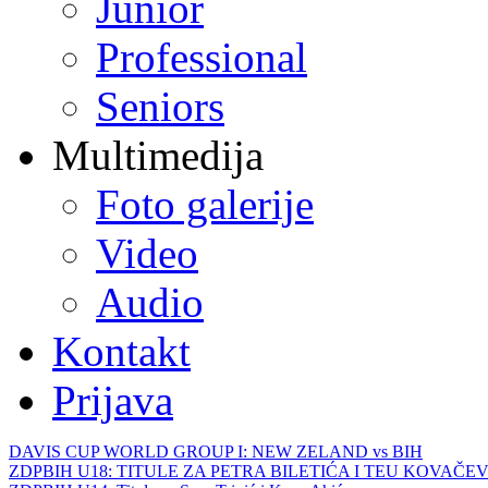
Junior
Professional
Seniors
Multimedija
Foto galerije
Video
Audio
Kontakt
Prijava
DAVIS CUP WORLD GROUP I: NEW ZELAND vs BIH
ZDPBIH U18: TITULE ZA PETRA BILETIĆA I TEU KOVAČEV