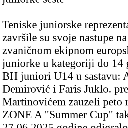
Teniske juniorske reprezent
završile su svoje nastupe
zvaničnom ekipnom europsk
juniorke u kategoriji do 14 
BH juniori U14 u sastavu: 
Demirović i Faris Juklo. p
Martinovićem zauzeli peto m
ZONE A "Summer Cup" takm
27.06.2025.godine odigral