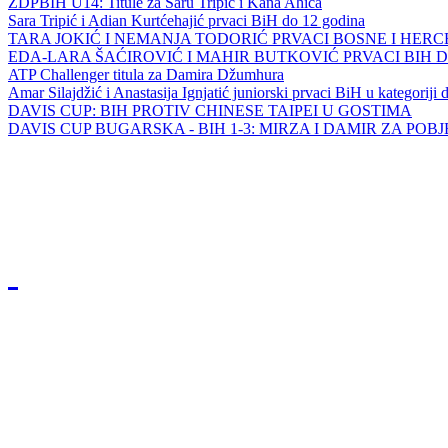
ZDPBIH U14: Titule za Saru Tripić i Kana Ahića
Sara Tripić i Adian Kurtćehajić prvaci BiH do 12 godina
TARA JOKIĆ I NEMANJA TODORIĆ PRVACI BOSNE I HER
EDA-LARA ŠAĆIROVIĆ I MAHIR BUTKOVIĆ PRVACI BIH 
ATP Challenger titula za Damira Džumhura
Amar Silajdžić i Anastasija Ignjatić juniorski prvaci BiH u kategoriji
DAVIS CUP: BIH PROTIV CHINESE TAIPEI U GOSTIMA
DAVIS CUP BUGARSKA - BIH 1-3: MIRZA I DAMIR ZA POB