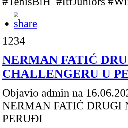
#TenisBiH #ItfJuniors #W
1234
NERMAN FATIĆ DRU
CHALLENGERU U P
Objavio admin na 16.06.20
NERMAN FATIĆ DRUGI 
PERUĐI