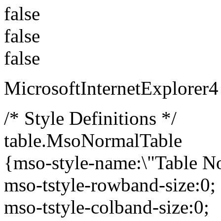
false
false
false
MicrosoftInternetExplorer4
/* Style Definitions */
table.MsoNormalTable
{mso-style-name:\"Table N
mso-tstyle-rowband-size:0;
mso-tstyle-colband-size:0;