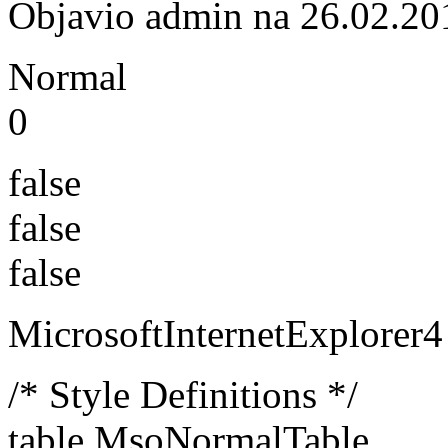
Objavio admin na 26.02.20
Normal
0
false
false
false
MicrosoftInternetExplorer4
/* Style Definitions */
table.MsoNormalTable