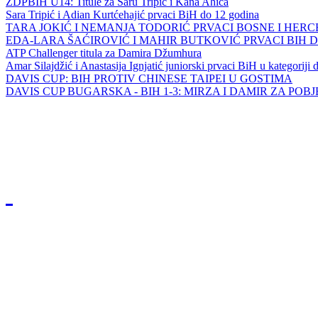
ZDPBIH U14: Titule za Saru Tripić i Kana Ahića
Sara Tripić i Adian Kurtćehajić prvaci BiH do 12 godina
TARA JOKIĆ I NEMANJA TODORIĆ PRVACI BOSNE I HER
EDA-LARA ŠAĆIROVIĆ I MAHIR BUTKOVIĆ PRVACI BIH 
ATP Challenger titula za Damira Džumhura
Amar Silajdžić i Anastasija Ignjatić juniorski prvaci BiH u kategoriji
DAVIS CUP: BIH PROTIV CHINESE TAIPEI U GOSTIMA
DAVIS CUP BUGARSKA - BIH 1-3: MIRZA I DAMIR ZA POB