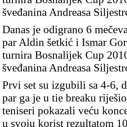
šveđanina Andreasa Siljest
Danas je odigrano 6 mečeva
par Aldin šetkić i Ismar Gor
turnira Bosnalijek Cup 201
šveđanina Andreasa Siljest
Prvi set su izgubili sa 4-6, 
par ga je u tie breaku riješi
teniseri pokazali veću konce
u svoju korist rezultatom 10