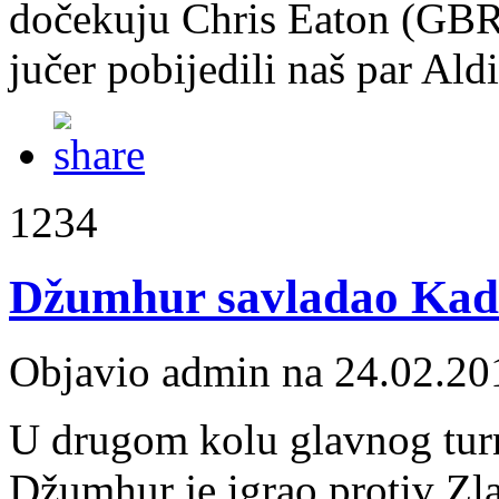
dočekuju Chris Eaton (GBR)
jučer pobijedili naš par Ald
1234
Džumhur savladao Kad
Objavio admin na 24.02.20
U drugom kolu glavnog tur
Džumhur je igrao protiv Zl