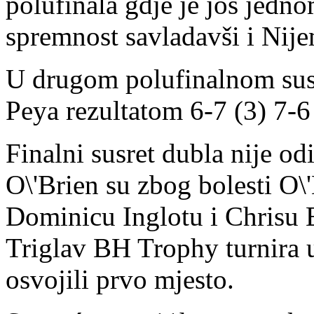
polufinala gdje je još jedn
spremnost savladavši i Nij
U drugom polufinalnom sus
Peya rezultatom 6-7 (3) 7-6 
Finalni susret dubla nije od
O\'Brien su zbog bolesti O\
Dominicu Inglotu i Chrisu 
Triglav BH Trophy turnira u
osvojili prvo mjesto.