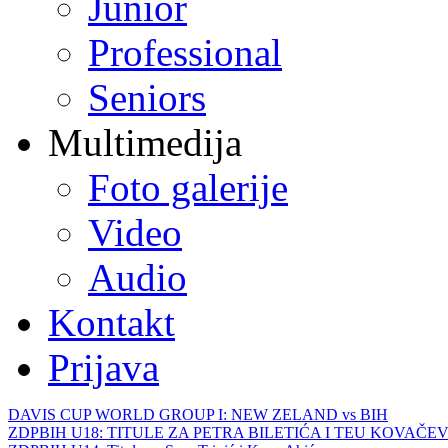
Junior
Professional
Seniors
Multimedija
Foto galerije
Video
Audio
Kontakt
Prijava
DAVIS CUP WORLD GROUP I: NEW ZELAND vs BIH
ZDPBIH U18: TITULE ZA PETRA BILETIĆA I TEU KOVAČEV