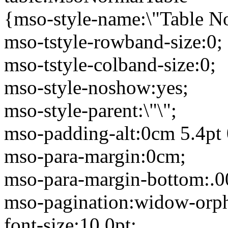
{mso-style-name:\"Table N
mso-tstyle-rowband-size:0;
mso-tstyle-colband-size:0;
mso-style-noshow:yes;
mso-style-parent:\"\";
mso-padding-alt:0cm 5.4pt 
mso-para-margin:0cm;
mso-para-margin-bottom:.0
mso-pagination:widow-orp
font-size:10.0pt;