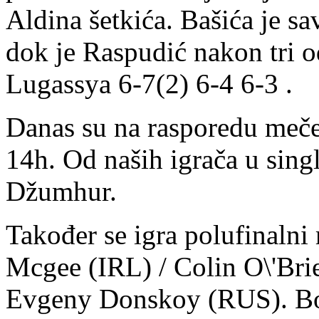
Aldina šetkića. Bašića je s
dok je Raspudić nakon tri o
Lugassya 6-7(2) 6-4 6-3 .
Danas su na rasporedu mečev
14h. Od naših igrača u sing
Džumhur.
Također se igra polufinaln
Mcgee (IRL) / Colin O\'Bri
Evgeny Donskoy (RUS). Bol