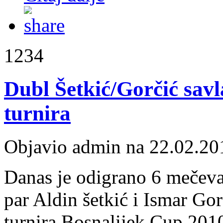
1234
Dubl Šetkić/Gorčić savl
turnira
Objavio admin na 22.02.20
Danas je odigrano 6 mečeva
par Aldin šetkić i Ismar Gor
turnira Bosnalijek Cup 201