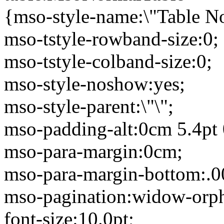
{mso-style-name:\"Table N
mso-tstyle-rowband-size:0;
mso-tstyle-colband-size:0;
mso-style-noshow:yes;
mso-style-parent:\"\";
mso-padding-alt:0cm 5.4pt 
mso-para-margin:0cm;
mso-para-margin-bottom:.0
mso-pagination:widow-orp
font-size:10.0pt;