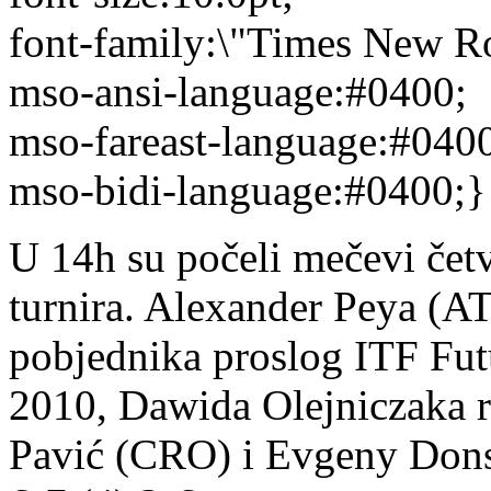
font-family:\"Times New R
mso-ansi-language:#0400;
mso-fareast-language:#040
mso-bidi-language:#0400;}
U 14h su počeli mečevi čet
turnira. Alexander Peya (AT
pobjednika proslog ITF Fut
2010, Dawida Olejniczaka r
Pavić (CRO) i Evgeny Dons