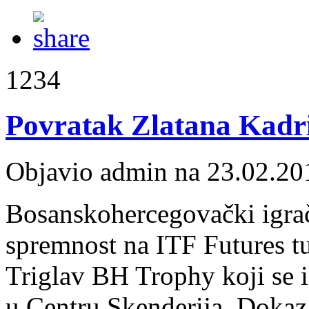
1234
Povratak Zlatana Kadrić
Objavio admin na 23.02.20
Bosanskohercegovački igrači
spremnost na ITF Futures t
Triglav BH Trophy koji se i
u Centru Skenderija. Dokaz t