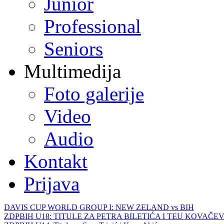
Junior
Professional
Seniors
Multimedija
Foto galerije
Video
Audio
Kontakt
Prijava
DAVIS CUP WORLD GROUP I: NEW ZELAND vs BIH
ZDPBIH U18: TITULE ZA PETRA BILETIĆA I TEU KOVAČEV