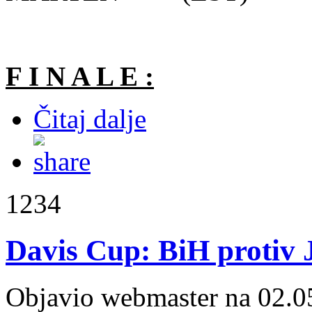
F I N A L E :
Čitaj dalje
1234
Davis Cup: BiH protiv 
Objavio webmaster na 02.0