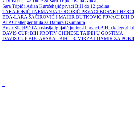
ZDPBIH U14: Titule za Saru Tripić i Kana Ahića
Sara Tripić i Adian Kurtćehajić prvaci BiH do 12 godina
TARA JOKIĆ I NEMANJA TODORIĆ PRVACI BOSNE I HER
EDA-LARA ŠAĆIROVIĆ I MAHIR BUTKOVIĆ PRVACI BIH 
ATP Challenger titula za Damira Džumhura
Amar Silajdžić i Anastasija Ignjatić juniorski prvaci BiH u kategoriji
DAVIS CUP: BIH PROTIV CHINESE TAIPEI U GOSTIMA
DAVIS CUP BUGARSKA - BIH 1-3: MIRZA I DAMIR ZA POB