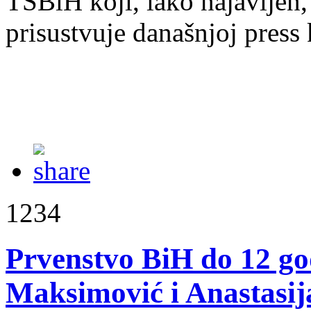
TSBiH koji, iako najavljen,
prisustvuje današnjoj press 
1234
Prvenstvo BiH do 12 go
Maksimović i Anastasija