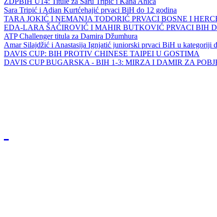
ZDPBIH U14: Titule za Saru Tripić i Kana Ahića
Sara Tripić i Adian Kurtćehajić prvaci BiH do 12 godina
TARA JOKIĆ I NEMANJA TODORIĆ PRVACI BOSNE I HER
EDA-LARA ŠAĆIROVIĆ I MAHIR BUTKOVIĆ PRVACI BIH 
ATP Challenger titula za Damira Džumhura
Amar Silajdžić i Anastasija Ignjatić juniorski prvaci BiH u kategoriji
DAVIS CUP: BIH PROTIV CHINESE TAIPEI U GOSTIMA
DAVIS CUP BUGARSKA - BIH 1-3: MIRZA I DAMIR ZA POB