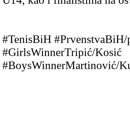
#TenisBiH #PrvenstvaBiH/
#GirlsWinnerTripić/Kosić
#BoysWinnerMartinović/Ku