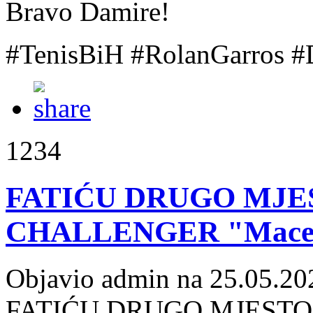
Bravo Damire!
#TenisBiH
#RolanGarros
#
1234
FATIĆU DRUGO MJE
CHALLENGER "Maced
Objavio admin na 25.05.20
FATIĆU DRUGO MJESTO