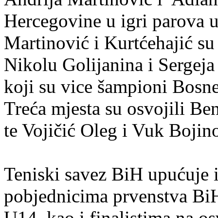
Hercegovine u igri parova u
Martinović i Kurtćehajić su 
Nikolu Golijanina i Sergeja
koji su vice šampioni Bosn
Treća mjesta su osvojili Be
te Vojičić Oleg i Vuk Bojin
Teniski savez BiH upućuje i
pobjednicima prvenstva BiH 
U14, kao i finalistima na 