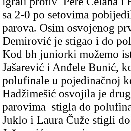
igrali protiv Pere Čelana i 
sa 2-0 po setovima pobijedili
parova. Osim osvojenog pr
Demirović je stigao i do pol
Kod bh juniorki možemo ista
Jašarević i Anđele Bunić, k
polufinale u pojedinačnoj k
Hadžimešić osvojila je drug
parovima stigla do polufina
Juklo i Laura Čuže stigli do 