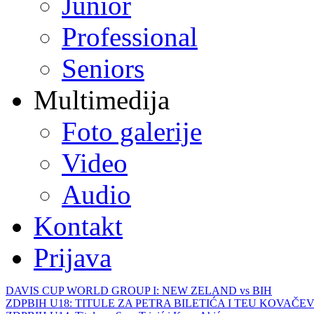
Junior
Professional
Seniors
Multimedija
Foto galerije
Video
Audio
Kontakt
Prijava
DAVIS CUP WORLD GROUP I: NEW ZELAND vs BIH
ZDPBIH U18: TITULE ZA PETRA BILETIĆA I TEU KOVAČEV