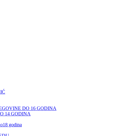
IĆ
CEGOVINE DO 16 GODINA
DO 14 GODINA
 do18 godina
JEDU