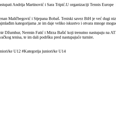
stupati Andrija Martinović i Sara Tripić.U organizaciji Tennis Europe 
u Kenan Maličbegović i Stjepana Bobaš. Teniski savez BiH je već dugi n
najmlađim kategorijama ,te im daje veliko iskustvo i otvara mnoge mogu
amir Džumhur, Nermin Fatić i Mirza Bašić koji trenutno nastupaju na
čkog tenisa, te im dali podršku pred nastupajuće turnire.
iori/ke U12 #Kategorija juniori/ke U14