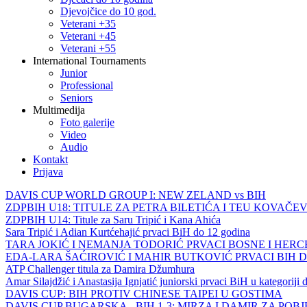
Djevojčice do 10 god.
Veterani +35
Veterani +45
Veterani +55
International Tournaments
Junior
Professional
Seniors
Multimedija
Foto galerije
Video
Audio
Kontakt
Prijava
DAVIS CUP WORLD GROUP I: NEW ZELAND vs BIH
ZDPBIH U18: TITULE ZA PETRA BILETIĆA I TEU KOVAČEV
ZDPBIH U14: Titule za Saru Tripić i Kana Ahića
Sara Tripić i Adian Kurtćehajić prvaci BiH do 12 godina
TARA JOKIĆ I NEMANJA TODORIĆ PRVACI BOSNE I HER
EDA-LARA ŠAĆIROVIĆ I MAHIR BUTKOVIĆ PRVACI BIH 
ATP Challenger titula za Damira Džumhura
Amar Silajdžić i Anastasija Ignjatić juniorski prvaci BiH u kategoriji
DAVIS CUP: BIH PROTIV CHINESE TAIPEI U GOSTIMA
DAVIS CUP BUGARSKA - BIH 1-3: MIRZA I DAMIR ZA POB