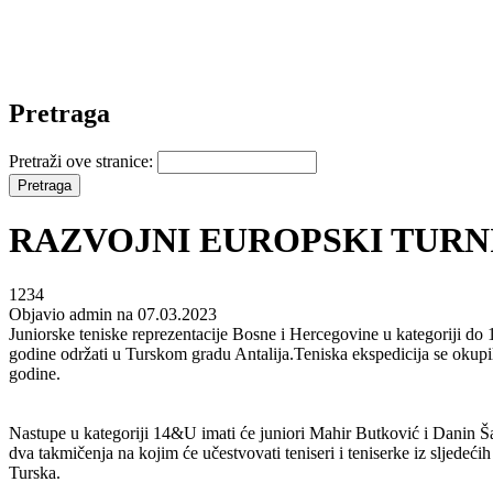
Pretraga
Pretraži ove stranice:
RAZVOJNI EUROPSKI TURNI
1234
Objavio admin na 07.03.2023
Juniorske teniske reprezentacije Bosne i Hercegovine u kategoriji do 
godine održati u Turskom gradu Antalija.Teniska ekspedicija se okupi
godine.
Nastupe u kategoriji 14&U imati će juniori Mahir Butković i Danin Š
dva takmičenja na kojim će učestvovati teniseri i teniserke iz sljed
Turska.