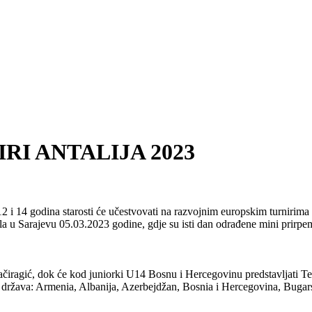
RI ANTALIJA 2023
12 i 14 godina starosti će učestvovati na razvojnim europskim turnirima
la u Sarajevu 05.03.2023 godine, gdje su isti dan odrađene mini prirpem
ačiragić, dok će kod juniorki U14 Bosnu i Hercegovinu predstavljati Te
ećih država: Armenia, Albanija, Azerbejdžan, Bosnia i Hercegovina, Bug