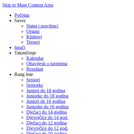
Skip to Main Content Area
Početna
Savez
Statut i pravilnici
Organi
Klubovi
Treneri
Igrači
Takmičenje
Kalendar
Obavijesti o turnirima
Rezultati
Rang liste
Seniori
Seniorke
Juniori do 18 godina
Juniorke do 18 godina
Juniori do 16 godina
Juniorke do 16 godina
Dječaci do 14 godina
Djevojčice do 14 god.
Dječaci do 12 godina
Djevojčice do 12 god.
Dječaci do 10 godina