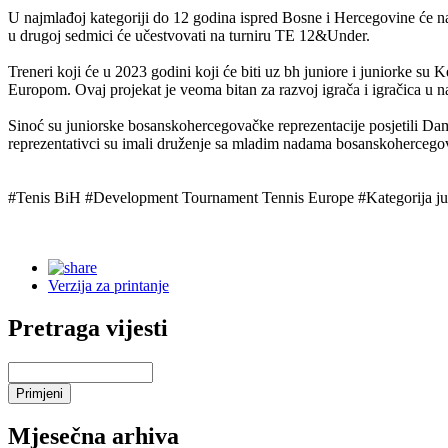
U najmlađoj kategoriji do 12 godina ispred Bosne i Hercegovine će na
u drugoj sedmici će učestvovati na turniru TE 12&Under.
Treneri koji će u 2023 godini koji će biti uz bh juniore i juniorke s
Europom. Ovaj projekat je veoma bitan za razvoj igrača i igračica u 
Sinoć su juniorske bosanskohercegovačke reprezentacije posjetili D
reprezentativci su imali druženje sa mladim nadama bosanskohercegova
#Tenis BiH #Development Tournament Tennis Europe #Kategorija jun
Verzija za printanje
Pretraga vijesti
Mjesečna arhiva