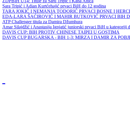
ZDPBIH U14: Titule za Saru Tripić i Kana Ahića
Sara Tripić i Adian Kurtćehajić prvaci BiH do 12 godina
TARA JOKIĆ I NEMANJA TODORIĆ PRVACI BOSNE I HER
EDA-LARA ŠAĆIROVIĆ I MAHIR BUTKOVIĆ PRVACI BIH 
ATP Challenger titula za Damira Džumhura
Amar Silajdžić i Anastasija Ignjatić juniorski prvaci BiH u kategoriji
DAVIS CUP: BIH PROTIV CHINESE TAIPEI U GOSTIMA
DAVIS CUP BUGARSKA - BIH 1-3: MIRZA I DAMIR ZA POB