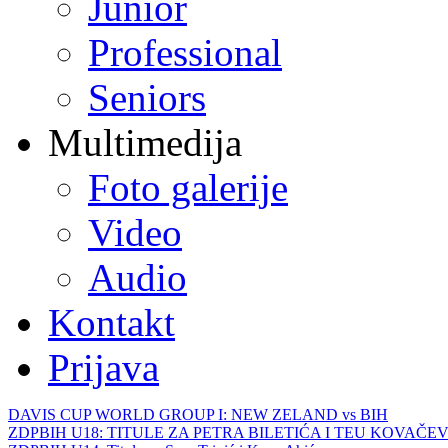
Junior
Professional
Seniors
Multimedija
Foto galerije
Video
Audio
Kontakt
Prijava
DAVIS CUP WORLD GROUP I: NEW ZELAND vs BIH
ZDPBIH U18: TITULE ZA PETRA BILETIĆA I TEU KOVAČEV