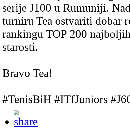
serije J100 u Rumuniji. Na
turniru Tea ostvariti dobar r
rankingu TOP 200 najboljih 
starosti.
Bravo Tea!
#TenisBiH #ITfJuniors #J